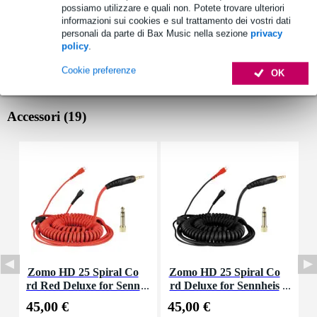
possiamo utilizzare e quali non. Potete trovare ulteriori
informazioni sui cookies e sul trattamento dei vostri dati
personali da parte di Bax Music nella sezione
privacy
policy
.
Cookie preferenze
OK
Accessori (19)
Zomo HD 25 Spiral Co
Zomo HD 25 Spiral Co
Z
rd Red Deluxe for Senn
rd Deluxe for Sennheis
e
heiser HD 25 Headpho
er HD 25 Headphones
45,00 €
45,00 €
2
nes