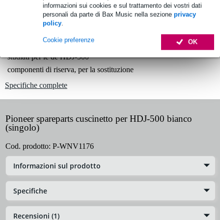
informazioni sui cookies e sul trattamento dei vostri dati
personali da parte di Bax Music nella sezione
privacy
policy
.
Informazioni sul prodotto
Cookie preferenze
OK
cuscinetti
studiati per le de HDJ-500
componenti di riserva, per la sostituzione
Specifiche complete
Pioneer spareparts cuscinetto per HDJ-500 bianco
(singolo)
Cod. prodotto:
P-WNV1176
Informazioni sul prodotto
Specifiche
Recensioni (1)