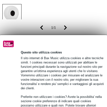
1
/
1
Prezzo consigliato
33,00 €
-35%
21,60 €
(incl. 22% IVA)
Questo sito utilizza cookies
Disponibilità online
Ordina subito e riceverai il prodotto in 13
Il sito internet di Bax Music utilizza cookies e altre tecniche
giorni lavorativi
simili. I cookies necessari sono utilizzati per abilitare le
funzioni principali durante la navigazione sul nostro sito per
garantire un'ottima esperienza agli utenti che lo visitano.
Vorremmo utilizzare i cookies per misurare ed analizzare le
Aggiungi al carrello
vostre interazioni con il nostro sito, per migliorare la sua
funzionalita' e rendere piu' semplici e vantaggiosi gli acquisti
dei clienti.
Oltre 48.000 articoli disponibili
Preferite non utilizzare i cookies? Avete la possibilita' nella
sezione cookie preferenze di indicare quali cookies
1.250 marchi leader
possiamo utilizzare e quali non. Potete trovare ulteriori