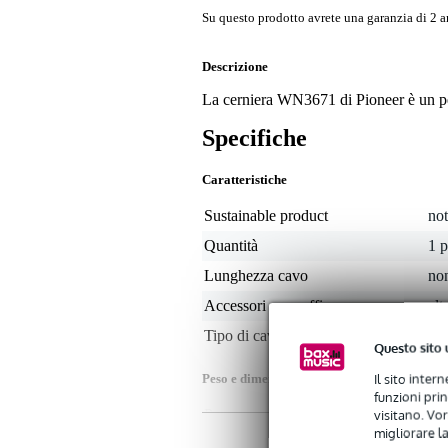
Su questo prodotto avrete una garanzia di 2 a
Descrizione
La cerniera WN3671 di Pioneer è un pe
Specifiche
Caratteristiche
Sustainable product
not
Quantità
1 
Lunghezza cavo
non
Accessori per cuffie
alt
Tipo di cavo
non
Questo sito 
Il sito inter
Peso e dimensioni imballaggio incluso
funzioni pri
visitano. Vor
Peso
3 g
(imballaggio incluso)
migliorare la
Dimensioni
13,
(imballaggio incluso)