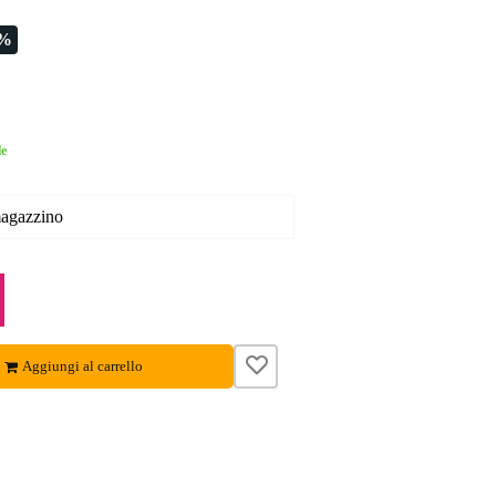
4%
le
magazzino
Aggiungi al carrello