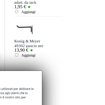
adatt. da jack
1,95 €
stereo 3,5 mm a
Valutazione
jack stereo 6,35
Aggiungi
mm
Commento
Konig & Meyer
49302 gancio per
13,90 €
cuffie
Aggiungi
Inviare
utilizzati per abilitare le
za agli utenti che lo
 il nostro sito, per