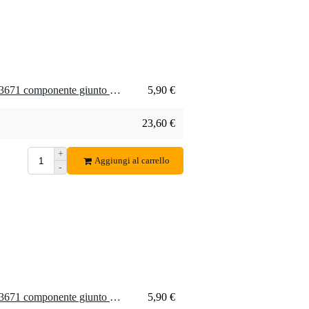
4 x Pioneer spareparts WN3671 componente giunto per cuffie HDJ-2000
5,90 €
23,60 €
+
Aggiungi al carrello
-
8 x Pioneer spareparts WN3671 componente giunto per cuffie HDJ-2000
5,90 €