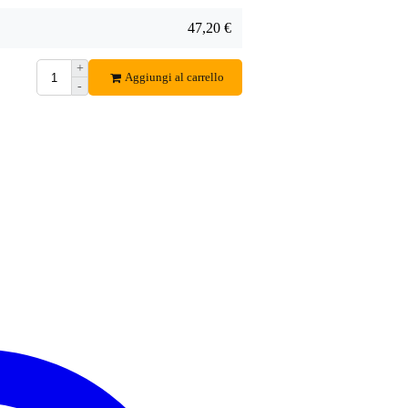
47,20 €
+
Aggiungi al carrello
-