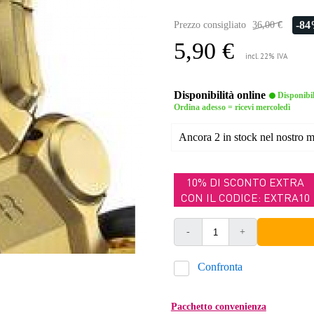
-8
Prezzo consigliato
36,00 €
5,90 €
incl. 22% IVA
Disponibilità online
Disponibi
Ordina adesso = ricevi mercoledì
Ancora 2 in stock nel nostro 
10% DI SCONTO EXTRA
CON IL CODICE: EXTRA10
-
+
Confronta
Pacchetto convenienza