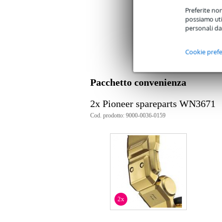
Preferite non
possiamo util
Specifiche
personali da
parte di cerniera per l'HDJ-2000
numero di tipo: WN3671
Cookie pref
Pacchetto convenienza
2x Pioneer spareparts WN3671
Cod. prodotto: 9000-0036-0159
2x