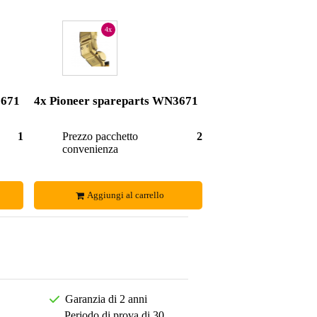
4x
3671
4x Pioneer spareparts WN3671
11,80 €
Prezzo pacchetto
23,60 €
convenienza
Aggiungi al carrello
Garanzia di 2 anni
Periodo di prova di 30