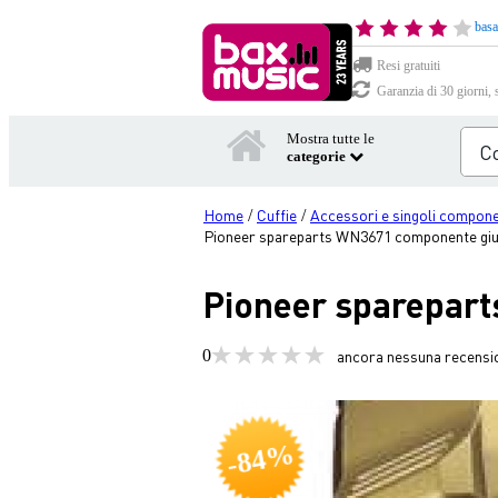
basa
Resi gratuiti
Garanzia di 30 giorni, 
Mostra tutte le
categorie
Home
Cuffie
Accessori e singoli componen
/
/
Pioneer spareparts WN3671 componente giu
Pioneer sparepart
0
ancora nessuna recensi
-84%