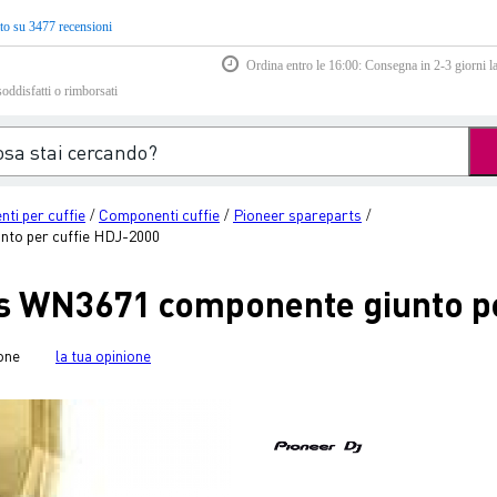
to su 3477 recensioni
Ordina entro le 16:00: Consegna in 2-3 giorni la
soddisfatti o rimborsati
ti per cuffie
Componenti cuffie
Pioneer spareparts
/
/
/
nto per cuffie HDJ-2000
s WN3671 componente giunto pe
one
la tua opinione