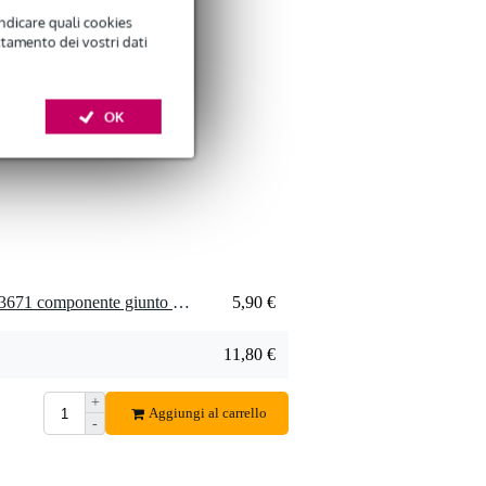
indicare quali cookies
ttamento dei vostri dati
OK
2 x Pioneer spareparts WN3671 componente giunto per cuffie HDJ-2000
5,90 €
11,80 €
+
Aggiungi al carrello
-