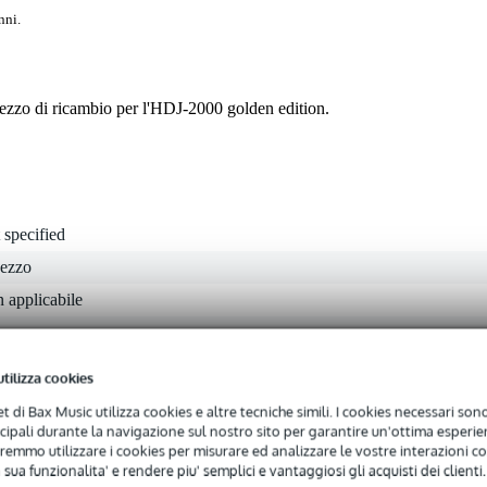
nni.
zzo di ricambio per l'HDJ-2000 golden edition.
 specified
pezzo
 applicabile
ro
 applicabile
utilizza cookies
net di Bax Music utilizza cookies e altre tecniche simili. I cookies necessari sono 
ncipali durante la navigazione sul nostro sito per garantire un'ottima esperien
remmo utilizzare i cookies per misurare ed analizzare le vostre interazioni con
r
 sua funzionalita' e rendere piu' semplici e vantaggiosi gli acquisti dei clienti.
0 x 9,0 x 1,0 cm