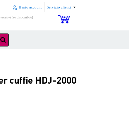
Il mio account
Servizio clienti
vorativi (se disponibile)
r cuffie HDJ-2000