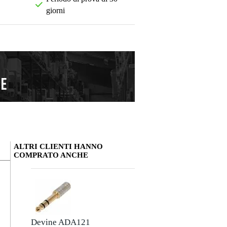
giorni
ALTRI CLIENTI HANNO
COMPRATO ANCHE
La tua opinione
Soprannome
Non ci sono ancora recensioni per questo prodotto.
Devine ADA121