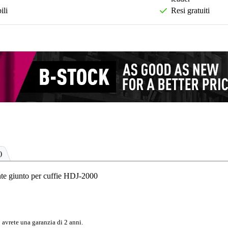
ili
Resi gratuiti
)
e giunto per cuffie HDJ-2000
 avrete una garanzia di 2 anni.