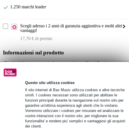
1.250 marchi leader
Scegli adesso i 2 anni di garanzia aggiuntiva e molti altri
vantaggi!
17,70 € di premio
Informazioni sul prodotto
Banda di frequenza particolarmente adatta ai Paesi Bassi
RF:
uscita antenna: presa BNC, 50 Ohm
deviazione nominale/picco: ±15 kHz / ±24 kHz
Questo sito utilizza cookies
larghezza di banda commutabile: fino a 24 MHz
Il sito internet di Bax Music utilizza cookies e altre tecniche
simili. I cookies necessari sono utilizzati per abilitare le
AF:
funzioni principali durante la navigazione sul nostro sito per
risposta in frequenza: 45 Hz - 15 kHz
garantire un'ottima esperienza agli utenti che lo visitano.
ingresso: 2x XLR/TRS combo (bilanciato)
Vorremmo utilizzare i cookies per misurare ed analizzare le
vostre interazioni con il nostro sito, per migliorare la sua
THD: <0,9%
funzionalita' e rendere piu' semplici e vantaggiosi gli acquisti
Specifiche complete
dei clienti.