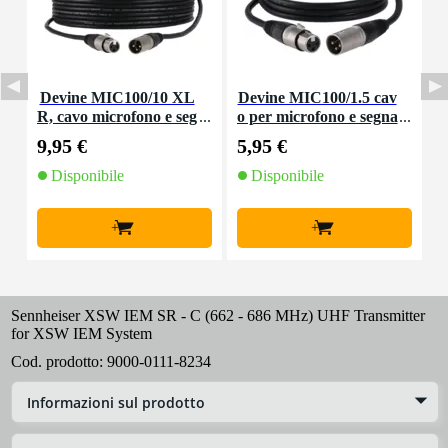
Devine MIC100/10 XL
Devine MIC100/1.5 cav
R, cavo microfono e seg
o per microfono e segna
nale, 10 m
le XLR 1,5 m
9,95 €
5,95 €
8
Disponibile
Disponibile
+
+
Sennheiser XSW IEM SR - C (662 - 686 MHz) UHF Transmitter
for XSW IEM System
Cod. prodotto:
9000-0111-8234
Informazioni sul prodotto