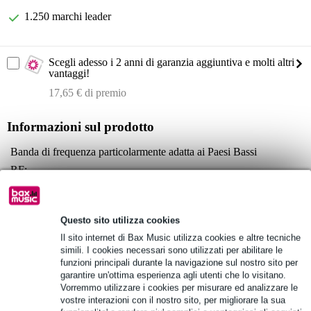
1.250 marchi leader
Scegli adesso i 2 anni di garanzia aggiuntiva e molti altri
vantaggi!
17,65 € di premio
Informazioni sul prodotto
Banda di frequenza particolarmente adatta ai Paesi Bassi
RF:
uscita antenna: presa BNC, 50 Ohm
deviazione nominale/picco: ±15 kHz / ±24 kHz
larghezza di banda commutabile: fino a 24 MHz
Questo sito utilizza cookies
AF:
Il sito internet di Bax Music utilizza cookies e altre tecniche
risposta in frequenza: 45 Hz - 15 kHz
simili. I cookies necessari sono utilizzati per abilitare le
funzioni principali durante la navigazione sul nostro sito per
ingresso: 2x XLR/TRS combo (bilanciato)
garantire un'ottima esperienza agli utenti che lo visitano.
THD: <0,9%
Vorremmo utilizzare i cookies per misurare ed analizzare le
vostre interazioni con il nostro sito, per migliorare la sua
Specifiche complete