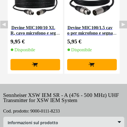
Devine MIC100/10 XL
Devine MIC100/1.5 cav
R, cavo microfono e seg
o per microfono e segna
nale, 10 m
le XLR 1,5 m
9,95 €
5,95 €
8
Disponibile
Disponibile
+
+
Sennheiser XSW IEM SR - A (476 - 500 MHz) UHF
Transmitter for XSW IEM System
Cod. prodotto:
9000-0111-8233
Informazioni sul prodotto