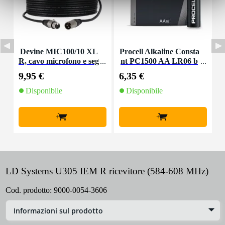
Devine MIC100/10 XL
Procell Alkaline Consta
P
R, cavo microfono e seg
nt PC1500 AA LR06 b
nale, 10 m
atterie 10x
9,95 €
6,35 €
8
Disponibile
Disponibile
+
+
LD Systems U305 IEM R ricevitore (584-608 MHz)
Cod. prodotto:
9000-0054-3606
Informazioni sul prodotto