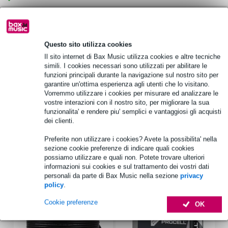
Scegli adesso i 2 anni di garanzia aggiuntiva e molti altri
vantaggi!
Questo sito utilizza cookies
8,65 € di premio
Il sito internet di Bax Music utilizza cookies e altre tecniche
simili. I cookies necessari sono utilizzati per abilitare le
funzioni principali durante la navigazione sul nostro sito per
Informazioni sul prodotto
garantire un'ottima esperienza agli utenti che lo visitano.
Vorremmo utilizzare i cookies per misurare ed analizzare le
LD Systems U305 IEM R
vostre interazioni con il nostro sito, per migliorare la sua
ricevitore
funzionalita' e rendere piu' semplici e vantaggiosi gli acquisti
dei clienti.
frequenza: 584-608 MHz
Specifiche complete
Preferite non utilizzare i cookies? Avete la possibilita' nella
sezione cookie preferenze di indicare quali cookies
possiamo utilizzare e quali non. Potete trovare ulteriori
informazioni sui cookies e sul trattamento dei vostri dati
Accessori (6)
personali da parte di Bax Music nella sezione
privacy
policy
.
Cookie preferenze
OK