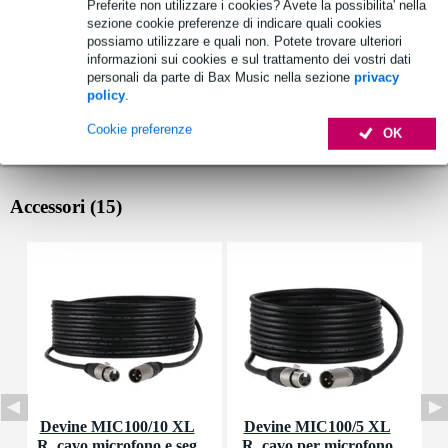
Preferite non utilizzare i cookies? Avete la possibilita' nella
sezione cookie preferenze di indicare quali cookies
possiamo utilizzare e quali non. Potete trovare ulteriori
informazioni sui cookies e sul trattamento dei vostri dati
personali da parte di Bax Music nella sezione
privacy
policy
.
Cookie preferenze
OK
Accessori (15)
Devine MIC100/10 XL
Devine MIC100/5 XL
I
R, cavo microfono e seg
R, cavo per microfono
p