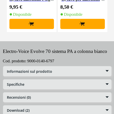
nale, 10 m
e segnale, 5 m
9,95 €
8,50 €
5
Disponibile
Disponibile
+
+
Electro-Voice Evolve 70 sistema PA a colonna bianco
Cod. prodotto:
9000-0140-6797
Informazioni sul prodotto
Specifiche
Recensioni (0)
Download (2)