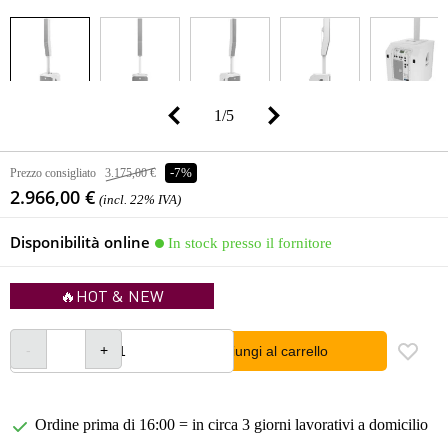
1
/
5
Prezzo consigliato
3.175,00 €
-7%
2.966,00 €
(incl. 22% IVA)
Disponibilità online
In stock presso il fornitore
🔥HOT & NEW
Aggiungi al carrello
Ordine prima di 16:00 = in circa 3 giorni lavorativi a domicilio