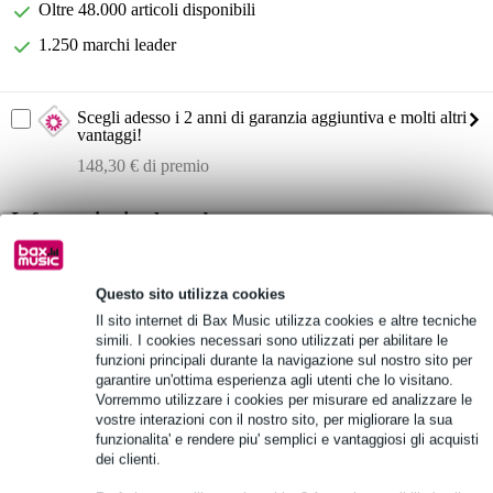
Oltre 48.000 articoli disponibili
1.250 marchi leader
Scegli adesso i 2 anni di garanzia aggiuntiva e molti altri
vantaggi!
148,30 € di premio
Informazioni sul prodotto
Electro-Voice Evolve 70
sistema PA a colonna
Questo sito utilizza cookies
1x woofer da 15 pollici + 8x mid/tweeter da 4,7 pollici
Il sito internet di Bax Music utilizza cookies e altre tecniche
simili. I cookies necessari sono utilizzati per abilitare le
Specifiche complete
funzioni principali durante la navigazione sul nostro sito per
garantire un'ottima esperienza agli utenti che lo visitano.
Vorremmo utilizzare i cookies per misurare ed analizzare le
Vedi anche (1)
vostre interazioni con il nostro sito, per migliorare la sua
funzionalita' e rendere piu' semplici e vantaggiosi gli acquisti
dei clienti.