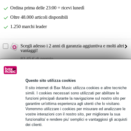
Ordina prima delle 23:00 = ricevi lunedì
Oltre 48.000 articoli disponibili
1.250 marchi leader
Scegli adesso i 2 anni di garanzia aggiuntiva e molti altri
vantaggi!
82,45 € di premio
Informazioni sul prodotto
Questo sito utilizza cookies
RCF EVOX JMIX9 W
Il sito internet di Bax Music utilizza cookies e altre tecniche
Array attivo portatile a 3 vie con mixer incorporato
simili. I cookies necessari sono utilizzati per abilitare le
funzioni principali durante la navigazione sul nostro sito per
con controlli Bluetooth.
garantire un'ottima esperienza agli utenti che lo visitano.
Specifiche complete
Vorremmo utilizzare i cookies per misurare ed analizzare le
vostre interazioni con il nostro sito, per migliorare la sua
funzionalita' e rendere piu' semplici e vantaggiosi gli acquisti
Vedi anche (1)
dei clienti.