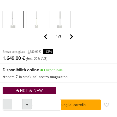
1
/
3
Prezzo consigliato
1.889,00 €
-13%
1.649,00 €
(incl. 22% IVA)
Disponibilità online
Disponibile
Ancora 7 in stock nel nostro magazzino
🔥HOT & NEW
Aggiungi al carrello