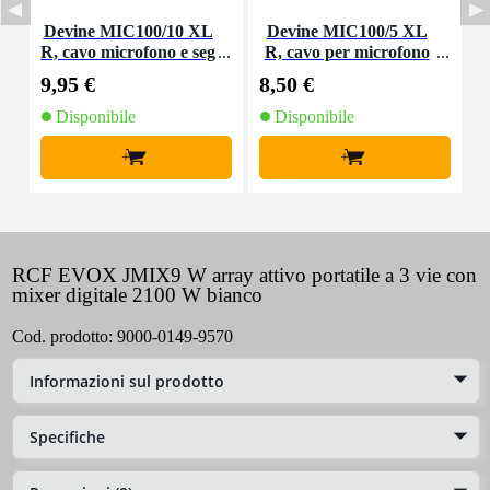
Devine MIC100/10 XL
Devine MIC100/5 XL
I
R, cavo microfono e seg
R, cavo per microfono
nale, 10 m
e segnale, 5 m
9,95 €
8,50 €
1
Disponibile
Disponibile
+
+
RCF EVOX JMIX9 W array attivo portatile a 3 vie con
mixer digitale 2100 W bianco
Cod. prodotto:
9000-0149-9570
Informazioni sul prodotto
Specifiche