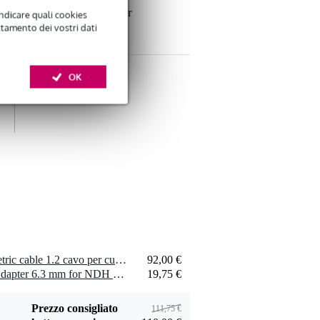
16090 gancio per
indicare quali cookies
15,55 €
cuffie
ttamento dei vostri dati
Aggiungi
OK
Konig & Meyer
16075 supporto per
22,95 €
cuffie
Aggiungi
1 x Neumann NDH symmetric cable 1.2 cavo per cuffie per NDH 30
92,00 €
Innox HS 02 B
1 x Neumann NDH Jack Adapter 6.3 mm for NDH 20 or NDH 30
19,75 €
Headphone Stand
15,00 €
Aggiungi
Prezzo consigliato
111,75 €