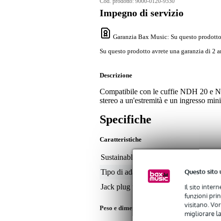
Cod. prodotto:
9000-0120-9530
Impegno di servizio
Garanzia Bax Music
: Su questo prodotto
Su questo prodotto avrete una garanzia di 2 a
Descrizione
Compatibile con le cuffie NDH 20 e 
stereo a un'estremità e un ingresso mini-
Specifiche
Caratteristiche
Sustainable product
not
Questo sito 
Tipo di adattatore
ad
Il sito inter
Jack plug type
1 
funzioni pri
visitano. Vor
Peso e dimensioni imballaggio incluso
migliorare la