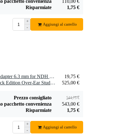
o pacchetto convenienza
110,00 €
Risparmiate
1,75 €
+
Aggiungi al carrello
-
Neumann Straight
Headphone Cable
47,00 €
for NDH20
Aggiungi
1 x Neumann NDH Jack Adapter 6.3 mm for NDH 20 or NDH 30
19,75 €
1 x Neumann NDH 20 Black Edition Over-Ear Studio Headphones
525,00 €
Prezzo consigliato
544,75 €
o pacchetto convenienza
543,00 €
Risparmiate
1,75 €
+
Aggiungi al carrello
-