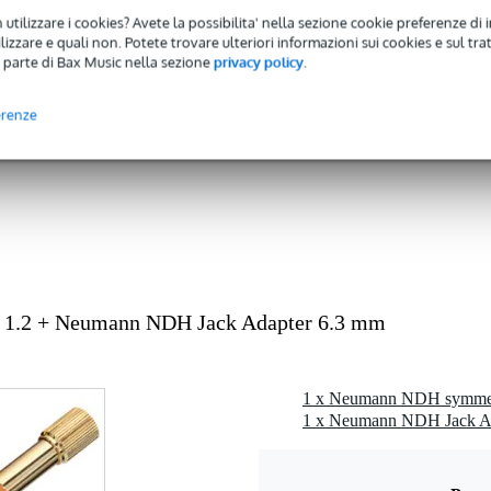
gr
 utilizzare i cookies? Avete la possibilita' nella sezione cookie preferenze di 
izzare e quali non. Potete trovare ulteriori informazioni sui cookies e sul tra
0 x 12,0 x 1,0 cm
 parte di Bax Music nella sezione
privacy policy
.
erenze
mm
,3 mm
nn NDH 20 o NDH 30
 1.2 + Neumann NDH Jack Adapter 6.3 mm