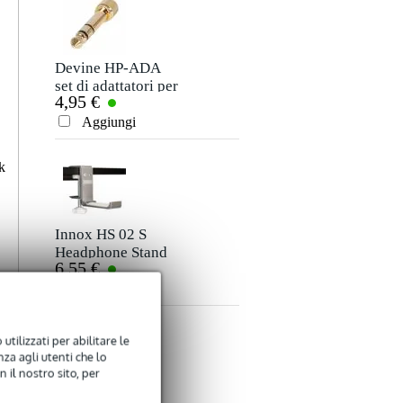
Soprannome
Non ci sono ancora recensioni per questo prodotto.
Devine HP-ADA
set di adattatori per
4,95 €
cuffie con sistema
Valutazione
ad avvitamento (set
Aggiungi
di 2)
Commento
k
Innox HS 02 S
Headphone Stand
6,55 €
Aggiungi
Inviare
utilizzati per abilitare le
za agli utenti che lo
 il nostro sito, per
Konig & Meyer