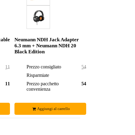
able
Neumann NDH Jack Adapter
6.3 mm + Neumann NDH 20
Black Edition
111,75 €
Prezzo consigliato
544,75 €
1,75 €
Risparmiate
1,75 €
110,00 €
Prezzo pacchetto
543,00 €
convenienza
Aggiungi al carrello