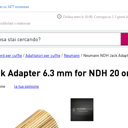
to su 3477 recensioni
Ordina entro le 16:00: Consegna in 2-3 giorni la
soddisfatti o rimborsati
ti per cuffie
Adattatori per cuffie
Neumann
Neumann NDH Jack Adapt
/
/
/
 Adapter 6.3 mm for NDH 20 o
one
la tua opinione