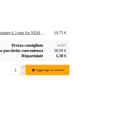
2 x Neumann NDH Jack Adapter 6.3 mm for NDH 20 or NDH 30
19,75 €
Prezzo consigliato
39,50 €
o pacchetto convenienza
38,00 €
Risparmiate
1,50 €
+
Aggiungi al carrello
-