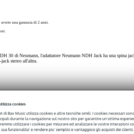
 avrete una garanzia di 2 anni.
nni.
NDH 30 di Neumann, l'adattatore Neumann NDH Jack ha una spina jac
jack stereo all'altra.
 specified
utilizza cookies
attatore jack 6,35 mm maschio - jack 3,5 mm femmina
net di Bax Music utilizza cookies e altre tecniche simili. I cookies necessari sono 
x jack 6.3 mm TRS male
ncipali durante la navigazione sul nostro sito per garantire un'ottima esperien
remmo utilizzare i cookies per misurare ed analizzare le vostre interazioni con
 sua funzionalita' e rendere piu' semplici e vantaggiosi gli acquisti dei clienti.