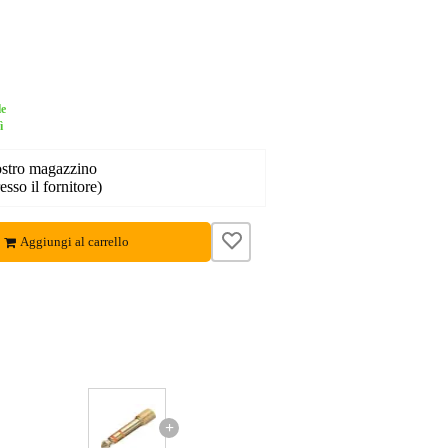
le
ì
nostro magazzino
esso il fornitore)
Aggiungi al carrello
+