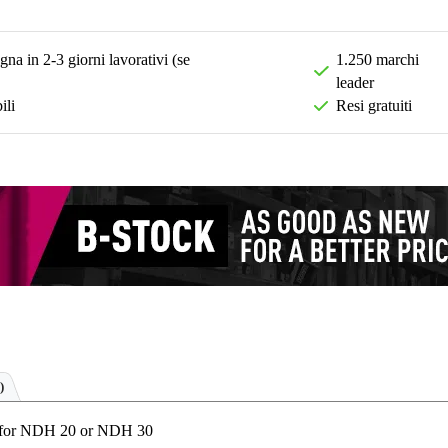
na in 2-3 giorni lavorativi (se
1.250 marchi
leader
ili
Resi gratuiti
)
for NDH 20 or NDH 30