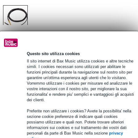
1
/
1
Prezzo consigliato
48,00 €
Questo sito utilizza cookies
47,00 €
(incl. 22% IVA)
Il sito internet di Bax Music utilizza cookies e altre tecniche
simili. I cookies necessari sono utilizzati per abilitare le
funzioni principali durante la navigazione sul nostro sito per
Disponibilità online
In stock presso il fornitore
garantire un'ottima esperienza agli utenti che lo visitano.
Vorremmo utilizzare i cookies per misurare ed analizzare le
vostre interazioni con il nostro sito, per migliorare la sua
Aggiungi al carrello
funzionalita' e rendere piu' semplici e vantaggiosi gli acquisti
dei clienti.
Preferite non utilizzare i cookies? Avete la possibilita' nella
Ordine prima di 16:00 = in circa 3 giorni lavorativi a domicilio
sezione cookie preferenze di indicare quali cookies
possiamo utilizzare e quali non. Potete trovare ulteriori
Oltre 48.000 articoli disponibili
informazioni sui cookies e sul trattamento dei vostri dati
personali da parte di Bax Music nella sezione
privacy
1.250 marchi leader