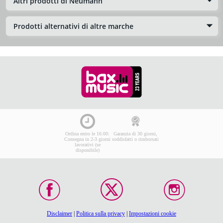
Altri prodotti di Neumann
Prodotti alternativi di altre marche
Ordina entro le 16:00:
Garanzia di 30 giorni,
Consegna in 2-3 giorni
soddisfatti o rimborsati
lavorativi (se
disponibile)
Disclaimer
|
Politica sulla privacy
|
Impostazioni cookie