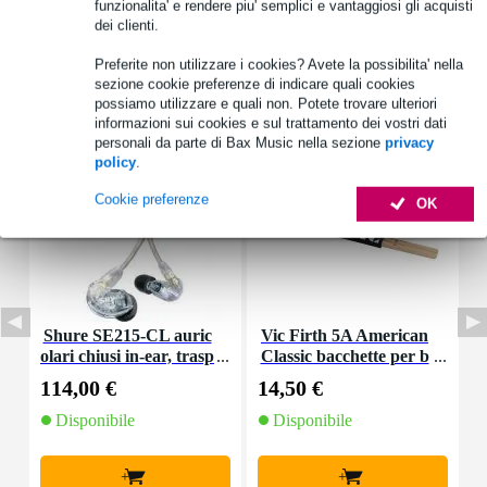
funzionalita' e rendere piu' semplici e vantaggiosi gli acquisti
dei clienti.
Preferite non utilizzare i cookies? Avete la possibilita' nella
sezione cookie preferenze di indicare quali cookies
Accessori (14)
possiamo utilizzare e quali non. Potete trovare ulteriori
informazioni sui cookies e sul trattamento dei vostri dati
personali da parte di Bax Music nella sezione
privacy
policy
.
Cookie preferenze
OK
Shure SE215-CL auric
Vic Firth 5A American
S
olari chiusi in-ear, trasp
Classic bacchette per b
p
arenti
atteria in noce america
114,00 €
14,50 €
2
no con punta in legno
Disponibile
Disponibile
+
+