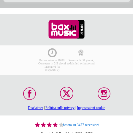
Ordina entro le 16:00:
Garanzia di 30 giorni,
Consegna in 2-3 giorni
soddisfatti o rimborsati
lavorativi (se
disponibile)
Disclaimer
|
Politica sulla privacy
|
Impostazioni cookie
basato su 3477 recensioni