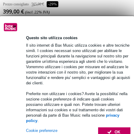
Prezzo consigliato
565,00 €
-29%
399,00 €
(incl. 22% IVA)
Disponibilità online
Temporaneamente non disponibile
Questo sito utilizza cookies
Il sito internet di Bax Music utilizza cookies e altre tecniche
Consegna gratuita
simili. I cookies necessari sono utilizzati per abilitare le
funzioni principali durante la navigazione sul nostro sito per
Oltre 48.000 articoli disponibili
garantire un'ottima esperienza agli utenti che lo visitano.
Vorremmo utilizzare i cookies per misurare ed analizzare le
1.250 marchi leader
vostre interazioni con il nostro sito, per migliorare la sua
funzionalita' e rendere piu' semplici e vantaggiosi gli acquisti
dei clienti.
Informazioni sul prodotto
Preferite non utilizzare i cookies? Avete la possibilita' nella
sezione cookie preferenze di indicare quali cookies
potenti amplificatori di potenza PA per il pilotaggio di altoparlanti
possiamo utilizzare e quali non. Potete trovare ulteriori
passivi
informazioni sui cookies e sul trattamento dei vostri dati
una gamma di modelli diversi disponibili
personali da parte di Bax Music nella sezione
privacy
policy
.
elegante pannello di controllo frontale con griglia di ventilazione
Cookie preferenze
Specifiche complete
OK