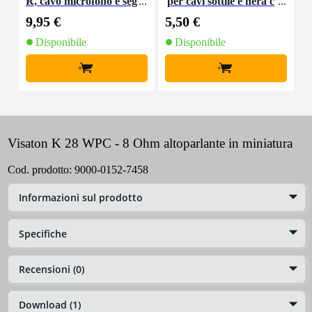
R, cavo microfono e seg
per cavi sottile e nera c
K
nale, 10 m
on chiusure a strappo
9,95 €
5,50 €
9
(10 pezzi)
Disponibile
Disponibile
+
+
Visaton K 28 WPC - 8 Ohm altoparlante in miniatura
Cod. prodotto:
9000-0152-7458
Informazioni sul prodotto
Specifiche
Recensioni (0)
Download (1)