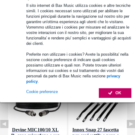
Il sito internet di Bax Music utilizza cookies e altre tecniche
Informazioni sul prodotto
simili. I cookies necessari sono utilizzati per abilitare le
funzioni principali durante la navigazione sul nostro sito per
tipo di altoparlante: altoparlante miniaturizzato
garantire un'ottima esperienza agli utenti che lo visitano.
Vorremmo utilizzare i cookies per misurare ed analizzare le
diametro nominale: 2,8 cm (1,1 pollici)
vostre interazioni con il nostro sito, per migliorare la sua
diaframma: plastica (Mylar)
funzionalita' e rendere piu' semplici e vantaggiosi gli acquisti
dei clienti.
Specifiche complete
Preferite non utilizzare i cookies? Avete la possibilita' nella
sezione cookie preferenze di indicare quali cookies
Accessori (7)
possiamo utilizzare e quali non. Potete trovare ulteriori
informazioni sui cookies e sul trattamento dei vostri dati
personali da parte di Bax Music nella sezione
privacy
policy
.
Cookie preferenze
OK
Devine MIC100/10 XL
Innox Snap 27 fascetta