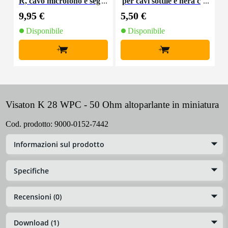
R, cavo microfono e seg
per cavi sottile e nera c
K
nale, 10 m
on chiusure a strappo
9,95 €
5,50 €
9
(10 pezzi)
Disponibile
Disponibile
+
+
Visaton K 28 WPC - 50 Ohm altoparlante in miniatura
Cod. prodotto:
9000-0152-7442
Informazioni sul prodotto
Specifiche
Recensioni (0)
Download (1)