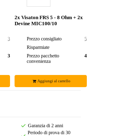
2x Visaton FRS 5 - 8 Ohm + 2x
Devine MIC100/10
37,30 €
Prezzo consigliato
51,70 €
2,30 €
Risparmiate
4,70 €
35,00 €
Prezzo pacchetto
47,00 €
convenienza
Aggiungi al carrello
Garanzia di 2 anni
Periodo di prova di 30