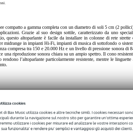
nni.
re compatto a gamma completa con un diametro di soli 5 cm (2 pollici)
icazioni. Grazie al suo design sottile, caratterizzato da uno special
o, questo altoparlante è facile da installare in colonne di rete strette 
ver midrange in impianti Hi-Fi, impianti di musica di sottofondo o sistem
a compresa tra 150 e 20.000 Hz e un livello di pressione sonora di 8
e una riproduzione sonora chiara su un ampio spettro. Il cono resistent
o rendono l’altoparlante particolarmente resistente, mentre le linguette 
nto.
utilizza cookies
 specified
net di Bax Music utilizza cookies e altre tecniche simili. I cookies necessari sono 
ncipali durante la navigazione sul nostro sito per garantire un'ottima esperien
remmo utilizzare i cookies per misurare ed analizzare le vostre interazioni con
 sua funzionalita' e rendere piu' semplici e vantaggiosi gli acquisti dei clienti.
0 - 249 Hz