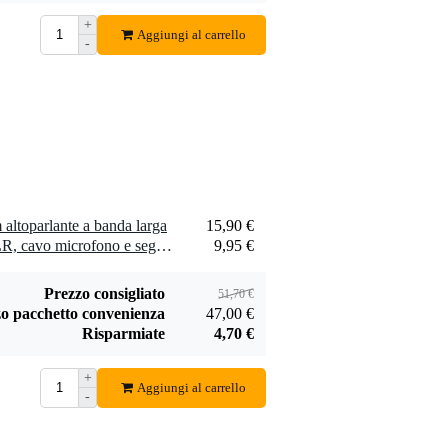
Devine SPE25/R
+
SPE25/R cavo
Aggiungi al carrello
-
1,75 €
speaker 2x 2,5
mm2 per metro
Aggiungi
altoparlante a banda larga
15,90 €
2 x Devine MIC100/10 XLR, cavo microfono e segnale, 10 m
9,95 €
Prezzo consigliato
51,70 €
o pacchetto convenienza
47,00 €
Risparmiate
4,70 €
+
Aggiungi al carrello
-