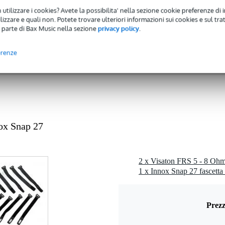
 - 20,9 kHz
 utilizzare i cookies? Avete la possibilita' nella sezione cookie preferenze di 
izzare e quali non. Potete trovare ulteriori informazioni sui cookies e sul tra
 49 watt
 parte di Bax Music nella sezione
privacy policy
.
 dB
erenze
ohm
1 kg
cm
 specificato
ox Snap 27
 gr
0 x 5,0 x 2,0 cm
2 x Visaton FRS 5 - 8 Ohm 
Prezz