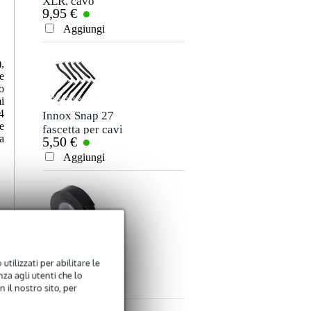
XLR, cavo
cavo stereo jack
9,95 €
7,50 €
microfono e
3,5 mm - jack 3,5
Valutazione
segnale, 10 m
mm, 5 m
Aggiungi
Aggiungi
Commento
,
e
o
i
4
Innox Snap 27
e
fascetta per cavi
a
5,50 €
sottile e nera con
chiusure a strappo
Aggiungi
Inviare
(10 pezzi)
Innox ETA GAF-
01-BK Nastro
utilizzati per abilitare le
9,50 €
Gaffa 50 mm x 50
za agli utenti che lo
m nero
Aggiungi
 il nostro sito, per