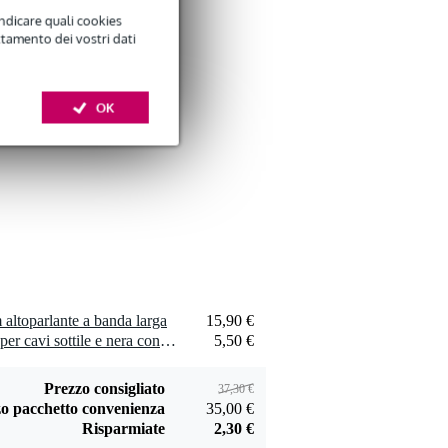
indicare quali cookies
ttamento dei vostri dati
Devine SPE25/10
OK
cavo speaker 2x
29,00 €
2,5 mm, 10 m
Aggiungi
Devine JACS/10
cavo segnale stereo
9,95 €
jack - jack 10 m
altoparlante a banda larga
15,90 €
Aggiungi
1 x Innox Snap 27 fascetta per cavi sottile e nera con chiusure a strappo (10 pezzi)
5,50 €
Prezzo consigliato
37,30 €
o pacchetto convenienza
35,00 €
Risparmiate
2,30 €