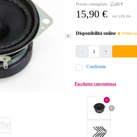
Prezzo consigliato
15,95 €
15,90 €
incl. 22% IVA
Disponibilità online
Ordina sub
-
+
Confronta
Pacchetto convenienza
2x
+