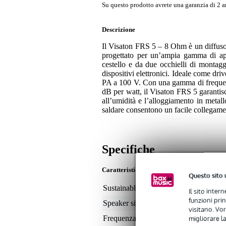
Su questo prodotto avrete una garanzia di 2 a
Descrizione
Il Visaton FRS 5 – 8 Ohm è un diffuso
progettato per un’ampia gamma di appl
cestello e da due occhielli di montaggi
dispositivi elettronici. Ideale come dri
PA a 100 V. Con una gamma di frequenz
dB per watt, il Visaton FRS 5 garantisc
all’umidità e l’alloggiamento in metall
saldare consentono un facile collegame
Specifiche
Caratteristiche
Questo sito 
Sustainable product
not
Il sito inter
funzioni pri
Speaker size (inches)
2
visitano. Vor
migliorare la
Frequenza minima
15