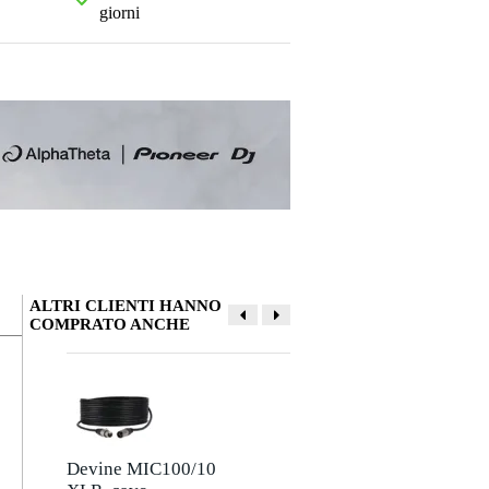
giorni
ALTRI CLIENTI HANNO
COMPRATO ANCHE
La tua opinione
Soprannome
Non ci sono ancora recensioni per questo prodotto.
Devine MIC100/10
Devine JACSM/5