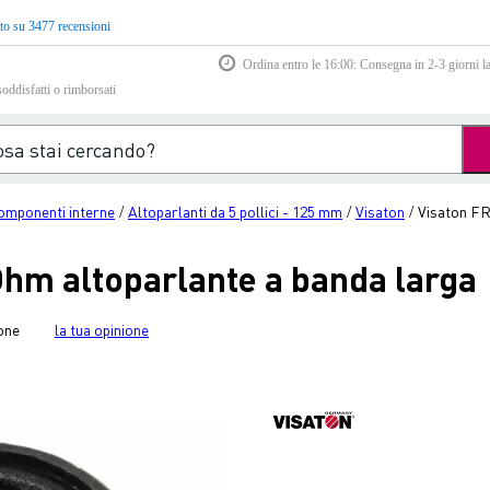
to su 3477 recensioni
Ordina entro le 16:00: Consegna in 2-3 giorni la
soddisfatti o rimborsati
omponenti interne
Altoparlanti da 5 pollici - 125 mm
Visaton
Visaton FR
/
/
/
Ohm altoparlante a banda larga
one
la tua opinione