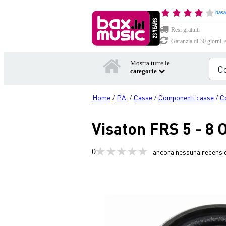
basa
Resi gratuiti
Garanzia di 30 giorni, 
Mostra tutte le
categorie
Home
P.A.
Casse
Componenti casse
C
/
/
/
/
Visaton FRS 5 - 8 
0
ancora nessuna recensi