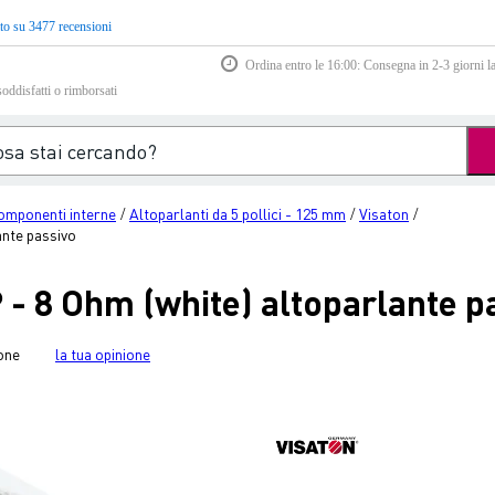
to su 3477 recensioni
Ordina entro le 16:00: Consegna in 2-3 giorni la
soddisfatti o rimborsati
omponenti interne
Altoparlanti da 5 pollici - 125 mm
Visaton
/
/
/
ante passivo
- 8 Ohm (white) altoparlante p
one
la tua opinione