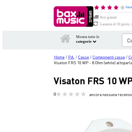
basa
Resi gratuiti
Garanzia di 30 giorni, 
Mostra tutte le
categorie
Home
P.A.
Casse
Componenti casse
C
/
/
/
/
Visaton FRS 10 WP - 8 Ohm (white) altoparl
Visaton FRS 10 WP 
0
ancora nessuna recensi