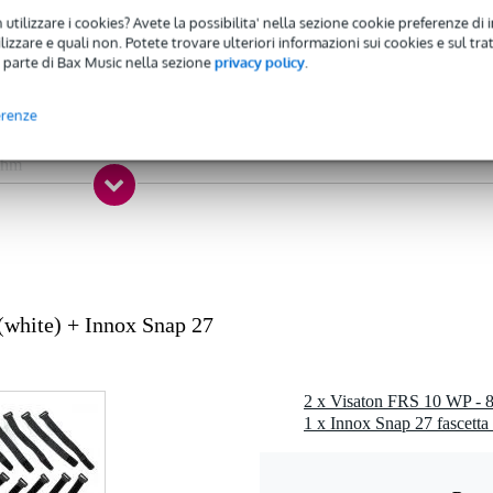
 utilizzare i cookies? Avete la possibilita' nella sezione cookie preferenze di 
 - 99 Hz
izzare e quali non. Potete trovare ulteriori informazioni sui cookies e sul tra
 parte di Bax Music nella sezione
privacy policy
.
 - 19,9 kHz
 49 watt
erenze
 dB
ohm
1 kg
cm
 specificato
white) + Innox Snap 27
 gr
0 x 5,0 x 4,0 cm
intemperie (WP), 10 cm / 4"