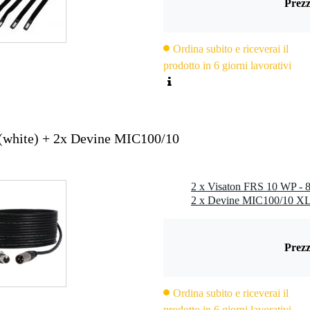
Prezz
90 – 19.000 Hz
Ordina subito e riceverai il
prodotto in 6 giorni lavorativi
0 Hz
± 3 mm
): Ø 92 mm
×0,8 mm (–) connettori piatti (Faston)
kg
(white) + 2x Devine MIC100/10
Prezz
Ordina subito e riceverai il
prodotto in 6 giorni lavorativi