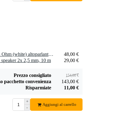
2 x Visaton FRS 10 WP - 8 Ohm (white) altoparlante passivo
48,00 €
 speaker 2x 2,5 mm, 10 m
29,00 €
Prezzo consigliato
154,00 €
o pacchetto convenienza
143,00 €
Risparmiate
11,00 €
+
Aggiungi al carrello
-