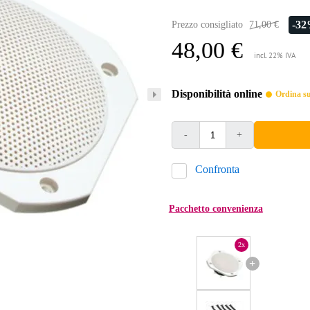
-3
Prezzo consigliato
71,00 €
48,00 €
incl. 22% IVA
Disponibilità online
Ordina sub
-
+
Confronta
Pacchetto convenienza
2x
+