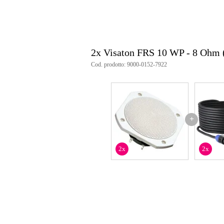
2x Visaton FRS 10 WP - 8 Ohm 
Cod. prodotto: 9000-0152-7922
+
2x
2x