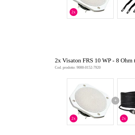
Colore: Bianco
Impedenza nominale: 8 Ω
2x
Potenza RMS/nominale: 25 W
Gamma di frequenza (–10 dB): 
Sensibilità: 90 dB (1 W/1 m)
Frequenza di risonanza (Fs): 19
Limite di escursione (xmech): 
Apertura di montaggio (cut-out
Connettori: 4,8×0,8 mm (+) / 2,8
Peso (netto) per diffusore: 0,36 
2x Visaton FRS 10 WP - 8 Ohm 
Cod. prodotto: 9000-0152-7920
+
2x
2x