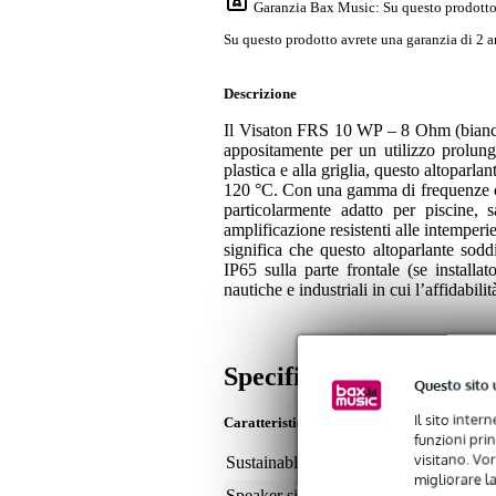
Garanzia Bax Music
: Su questo prodotto
Su questo prodotto avrete una garanzia di 2 a
Descrizione
Il Visaton FRS 10 WP – 8 Ohm (bianco)
appositamente per un utilizzo prolunga
plastica e alla griglia, questo altoparla
120 °C. Con una gamma di frequenze co
particolarmente adatto per piscine, 
amplificazione resistenti alle intemperie.
significa che questo altoparlante sodd
IP65 sulla parte frontale (se installa
nautiche e industriali in cui l’affidabil
Specifiche
Questo sito 
Il sito inter
Caratteristiche
funzioni pri
visitano. Vor
Sustainable product
not
migliorare la
Speaker size (inches)
4