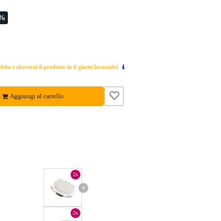
2%
ito e riceverai il prodotto in 6 giorni lavorativi
Aggiungi al carrello
2x
+
2x