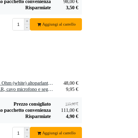
o pacchetto convenienza
98,00 €
Risparmiate
3,50 €
Devine SPE25/R
SPE25/R cavo
+
1,75 €
speaker 2x 2,5
Aggiungi al carrello
-
mm2 per metro
Aggiungi
2 x Visaton FRS 10 WP - 8 Ohm (white) altoparlante passivo
48,00 €
2 x Devine MIC100/10 XLR, cavo microfono e segnale, 10 m
9,95 €
Prezzo consigliato
115,90 €
o pacchetto convenienza
111,00 €
Risparmiate
4,90 €
+
Aggiungi al carrello
-