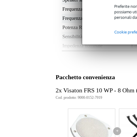
Preferite non
Frequenza minima
80
possiamo util
personali da
Frequenza massima
19
Potenza RMS
0 -
Cookie pref
Sensibilità
90
Impedenza nominale
8 
Peso per cassa
< 
Profondità di installazione
4 
Tipo di magnete
non
Pacchetto convenienza
Peso e dimensioni imballaggio incluso
2x Visaton FRS 10 WP - 8 Ohm (
Peso
3.6
Cod. prodotto: 9000-0152-7919
(imballaggio incluso)
Dimensioni
10,
(imballaggio incluso)
Specifiche
Quantità: 13 pezzi
+
Tipo: Fullrange, resistente alle 