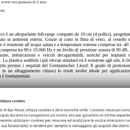
 avrete una garanzia di 2 anni.
nni.
 è un altoparlante full-range compatto da 10 cm (4 pollici), progettat
to in ambienti esterni. Grazie al cono in fibra di vetro, al cestello i
nte è resistente all’acqua salata e a temperature estreme comprese tra -40
mpresa tra 90 e 19.000 Hz e un livello di pressione sonora di 90 dB, 
saune, imbarcazioni e veicoli decappottabili, nonché per impianti d
 La plastica soddisfa i più elevati standard ed è resistente agli urti, il c
isfa persino i requisiti del Germanischer Lloyd. Il grado di protezion
to in un alloggiamento chiuso) lo rende inoltre ideale per applicazion
ità è fondamentale.
utilizza cookies
net di Bax Music utilizza cookies e altre tecniche simili. I cookies necessari sono 
ncipali durante la navigazione sul nostro sito per garantire un'ottima esperien
remmo utilizzare i cookies per misurare ed analizzare le vostre interazioni con
 specified
 sua funzionalita' e rendere piu' semplici e vantaggiosi gli acquisti dei clienti.