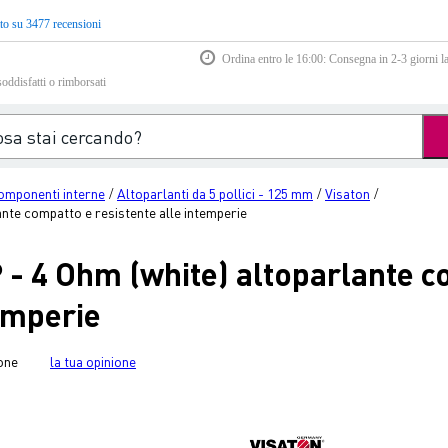
to su 3477 recensioni
Ordina entro le 16:00: Consegna in 2-3 giorni la
soddisfatti o rimborsati
omponenti interne
Altoparlanti da 5 pollici - 125 mm
Visaton
/
/
/
nte compatto e resistente alle intemperie
 - 4 Ohm (white) altoparlante c
temperie
one
la tua opinione