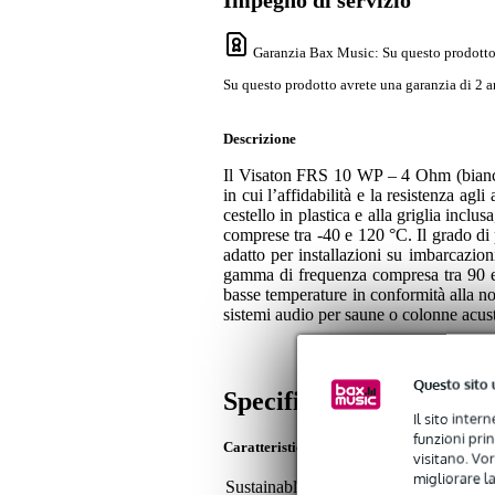
Impegno di servizio
Garanzia Bax Music
: Su questo prodotto
Su questo prodotto avrete una garanzia di 2 a
Descrizione
Il Visaton FRS 10 WP – 4 Ohm (bianco
in cui l’affidabilità e la resistenza agl
cestello in plastica e alla griglia inclu
comprese tra -40 e 120 °C. Il grado di p
adatto per installazioni su imbarcazion
gamma di frequenza compresa tra 90 e
basse temperature in conformità alla no
sistemi audio per saune o colonne acust
Questo sito 
Specifiche
Il sito inter
funzioni pri
Caratteristiche
visitano. Vor
migliorare la
Sustainable product
not