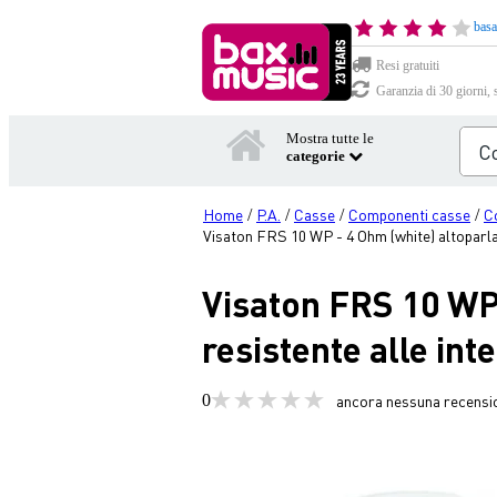
basa
Resi gratuiti
Garanzia di 30 giorni, 
Mostra tutte le
categorie
Home
P.A.
Casse
Componenti casse
C
/
/
/
/
Visaton FRS 10 WP - 4 Ohm (white) altoparla
Visaton FRS 10 WP
resistente alle in
0
ancora nessuna recensi