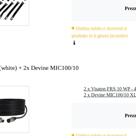
Prezz
00 Hz
 Hz
Ordina subito e riceverai il
prodotto in 6 giorni lavorativi
20 mm
 5 mm
(white) + 2x Devine MIC100/10
Prezz
8 x 0,8 mm (-)
 120 °C
Ordina subito e riceverai il