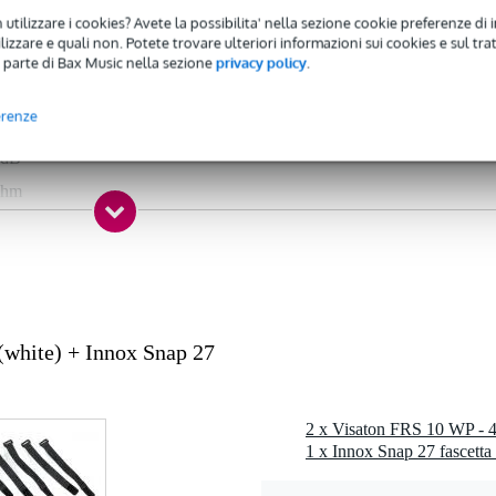
 utilizzare i cookies? Avete la possibilita' nella sezione cookie preferenze di 
izzare e quali non. Potete trovare ulteriori informazioni sui cookies e sul tra
 - 99 Hz
 parte di Bax Music nella sezione
privacy policy
.
 - 19,9 kHz
erenze
 49 watt
 dB
ohm
1 kg
cm
 specificato
white) + Innox Snap 27
0 gr
0 x 5,0 x 4,0 cm