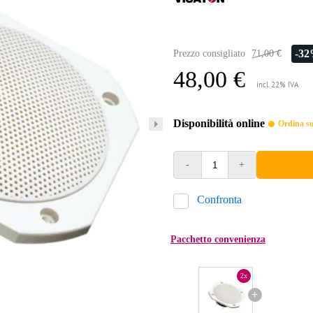
-3
Prezzo consigliato
71,00 €
48,00 €
incl. 22% IVA
Disponibilità online
Ordina sub
-
+
Confronta
Pacchetto convenienza
2x
+