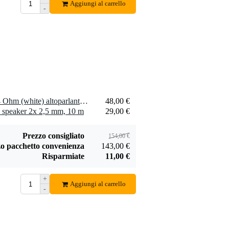
Aggiungi al carrello
-
2 x Visaton FRS 10 WP - 4 Ohm (white) altoparlante compatto e resistente alle intemperie
48,00 €
 speaker 2x 2,5 mm, 10 m
29,00 €
Prezzo consigliato
154,00 €
o pacchetto convenienza
143,00 €
Risparmiate
11,00 €
+
Aggiungi al carrello
-