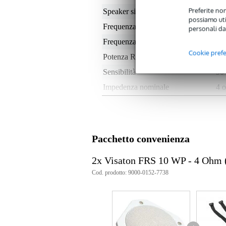
Preferite non
Speaker size (inches)
4
possiamo util
Frequenza minima
80
personali da
Frequenza massima
19
Cookie pref
Potenza RMS
0 -
Sensibilità
90
Impedenza nominale
4 
Peso per cassa
< 
Profondità di installazione
4 
Tipo di magnete
non
Pacchetto convenienza
Peso e dimensioni imballaggio incluso
2x Visaton FRS 10 WP - 4 Ohm (
Peso
36
Cod. prodotto: 9000-0152-7738
(imballaggio incluso)
Dimensioni
10,
(imballaggio incluso)
Specifiche
potenza nominale: 25 W