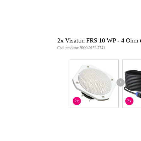
Colore: bianco
Dimensioni driver: 4 pollici
2x Visaton FRS 10 WP - 4 Ohm 
Cod. prodotto: 9000-0152-7741
+
2x
2x