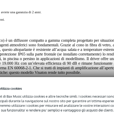
 avrete una garanzia di 2 anni.
nni.
) è un diffusore compatto a gamma completa progettato per situazion
i agenti atmosferici sono fondamentali. Grazie al cono in fibra di vetro, 
sa, questo altoparlante è resistente all’acqua salata e a temperature estre
rotezione IP65 sulla parte frontale (se installato correttamente) lo rend
i, in piscina o persino in applicazioni di modellismo. Il driver offre un
 19.000 Hz con un’elevata efficienza di 90 dB e rimane funzionante 
rma EN 60068-2-1. Che si tratti di impianti di amplificazione all’aperto
iche: questo modello Visaton rende tutto possibile.
utilizza cookies
net di Bax Music utilizza cookies e altre tecniche simili. I cookies necessari sono 
ncipali durante la navigazione sul nostro sito per garantire un'ottima esperien
remmo utilizzare i cookies per misurare ed analizzare le vostre interazioni con
 sua funzionalita' e rendere piu' semplici e vantaggiosi gli acquisti dei clienti.
 specified