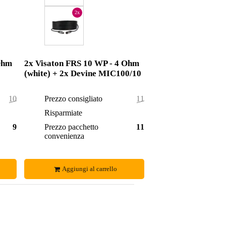
2x
Ohm
2x Visaton FRS 10 WP - 4 Ohm
(white) + 2x Devine MIC100/10
101,50 €
Prezzo consigliato
115,90 €
3,50 €
Risparmiate
4,90 €
98,00 €
Prezzo pacchetto
111,00 €
convenienza
Aggiungi al carrello