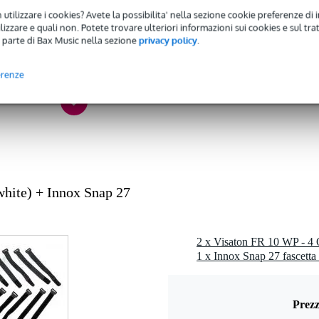
 - 99 Hz
 utilizzare i cookies? Avete la possibilita' nella sezione cookie preferenze di 
 - 16,9 kHz
izzare e quali non. Potete trovare ulteriori informazioni sui cookies e sul tra
 parte di Bax Music nella sezione
privacy policy
.
 49 watt
 dB
erenze
ohm
1 kg
cm
rite
hite) + Innox Snap 27
0 gr
0 x 13,0 x 8,0 cm
Prezz