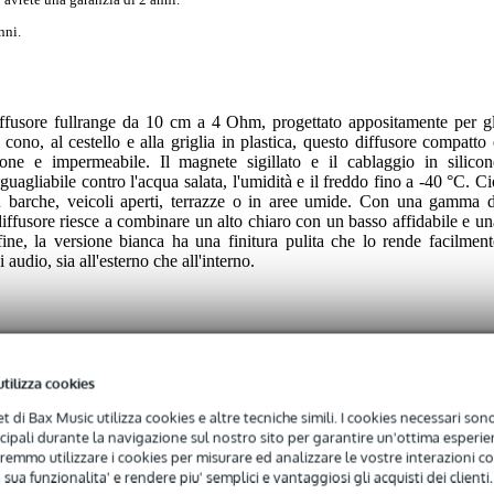
nni.
fusore fullrange da 10 cm a 4 Ohm, progettato appositamente per gl
l cono, al cestello e alla griglia in plastica, questo diffusore compatto 
ione e impermeabile. Il magnete sigillato e il cablaggio in silicon
uagliabile contro l'acqua salata, l'umidità e il freddo fino a -40 °C. Ci
 barche, veicoli aperti, terrazze o in aree umide. Con una gamma d
ffusore riesce a combinare un alto chiaro con un basso affidabile e un
ne, la versione bianca ha una finitura pulita che lo rende facilment
i audio, sia all'esterno che all'interno.
utilizza cookies
net di Bax Music utilizza cookies e altre tecniche simili. I cookies necessari sono 
 specified
ncipali durante la navigazione sul nostro sito per garantire un'ottima esperien
remmo utilizzare i cookies per misurare ed analizzare le vostre interazioni con
 sua funzionalita' e rendere piu' semplici e vantaggiosi gli acquisti dei clienti.