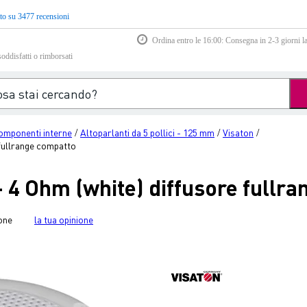
to su 3477 recensioni
Ordina entro le 16:00: Consegna in 2-3 giorni la
soddisfatti o rimborsati
omponenti interne
Altoparlanti da 5 pollici - 125 mm
Visaton
/
/
/
 fullrange compatto
 4 Ohm (white) diffusore fullr
one
la tua opinione