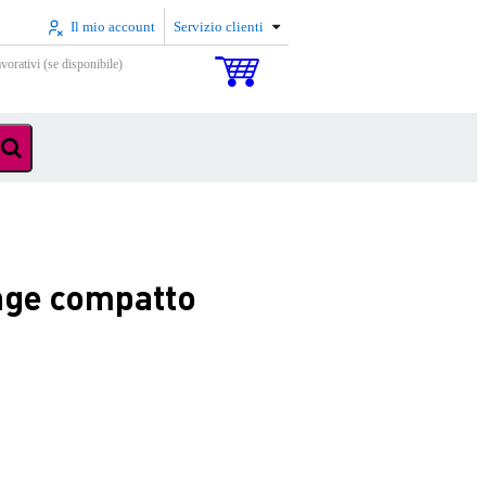
Il mio account
Servizio clienti
vorativi (se disponibile)
ange compatto