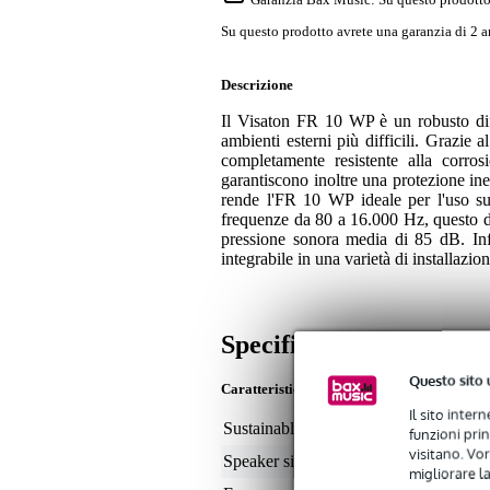
Su questo prodotto avrete una garanzia di 2 a
Descrizione
Il Visaton FR 10 WP è un robusto dif
ambienti esterni più difficili. Grazie a
completamente resistente alla corros
garantiscono inoltre una protezione ineg
rende l'FR 10 WP ideale per l'uso su
frequenze da 80 a 16.000 Hz, questo di
pressione sonora media di 85 dB. Infi
integrabile in una varietà di installazion
Specifiche
Questo sito 
Caratteristiche
Il sito inter
Sustainable product
not
funzioni pri
visitano. Vor
Speaker size (inches)
4
migliorare la