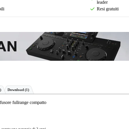
leader
ili
Resi gratuiti
)
Download (1)
fusore fullrange compatto
 avrete una garanzia di 2 anni.