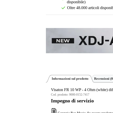
disponibile)
Oltre 48.000 articoli disponib
Informazioni sul prodotto
Recensioni
(0
Visaton FR 10 WP - 4 Ohm (white) dif
Cod. prodotto:
9000-0152-7417
Impegno di servizio
Garanzia Bax Music
: Su questo prodotto