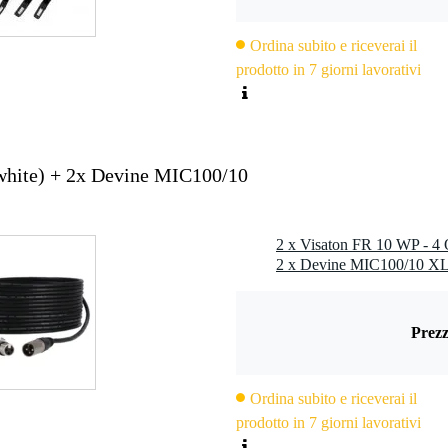
0 Hz
Ordina subito e riceverai il
prodotto in 7 giorni lavorativi
to anteriore chiuso)
40 - 80 °C
B; resistente ai raggi UV/alle intemperie)
white) + 2x Devine MIC100/10
,8 x 0,8 mm (-)
stente all'acqua salata, alla corrosione, impermeabile, resistente ai ragg
 pallone
Prezz
Ordina subito e riceverai il
prodotto in 7 giorni lavorativi