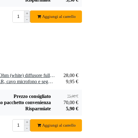
Devine SPE25/R
+
SPE25/R cavo
Aggiungi al carrello
-
1,75 €
speaker 2x 2,5
mm2 per metro
Aggiungi
2 x Visaton FR 10 WP - 4 Ohm (white) diffusore fullrange compatto
28,00 €
2 x Devine MIC100/10 XLR, cavo microfono e segnale, 10 m
9,95 €
i
Prezzo consigliato
75,90 €
o pacchetto convenienza
70,00 €
Risparmiate
5,90 €
+
Aggiungi al carrello
-