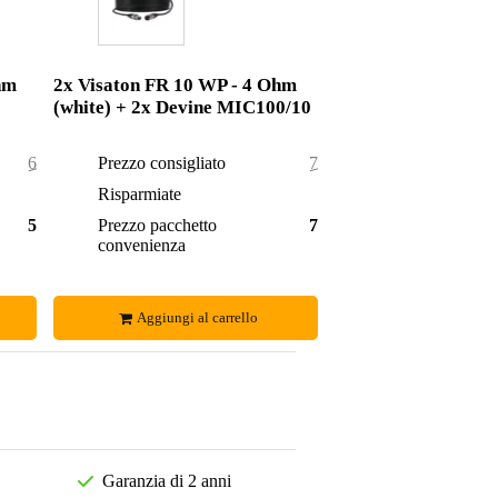
hm
2x Visaton FR 10 WP - 4 Ohm
(white) + 2x Devine MIC100/10
61,50 €
Prezzo consigliato
75,90 €
3,50 €
Risparmiate
5,90 €
58,00 €
Prezzo pacchetto
70,00 €
convenienza
Aggiungi al carrello
Garanzia di 2 anni