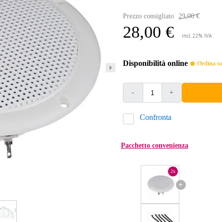
Prezzo consigliato
29,00 €
28,00 €
incl. 22% IVA
Disponibilità online
Ordina sub
-
+
Confronta
Pacchetto convenienza
2x
+