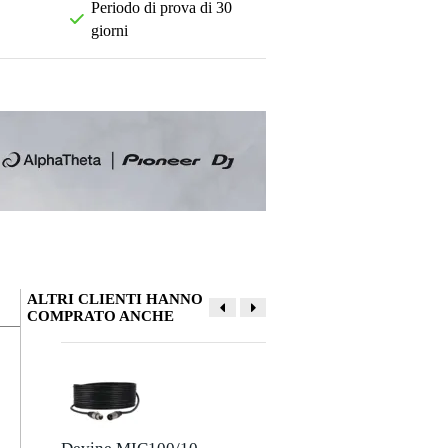
Periodo di prova di 30
giorni
ALTRI CLIENTI HANNO
COMPRATO ANCHE
La tua opinione
Soprannome
Non ci sono ancora recensioni per questo prodotto.