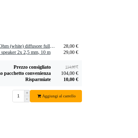
2 x Visaton FR 10 WP - 4 Ohm (white) diffusore fullrange compatto
28,00 €
 speaker 2x 2,5 mm, 10 m
29,00 €
Prezzo consigliato
114,00 €
o pacchetto convenienza
104,00 €
Risparmiate
10,00 €
+
Aggiungi al carrello
-