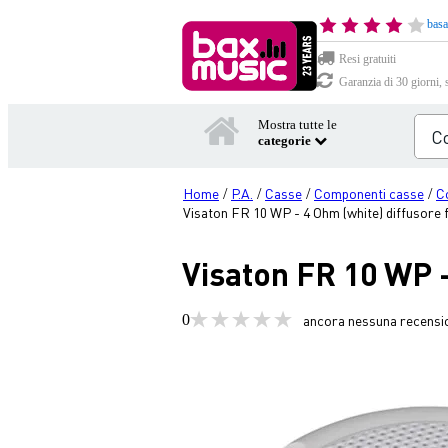
basa
Resi gratuiti
Garanzia di 30 giorni, 
Mostra tutte le
categorie
Home
P.A.
Casse
Componenti casse
C
/
/
/
/
Visaton FR 10 WP - 4 Ohm (white) diffusore
Visaton FR 10 WP -
0
ancora nessuna recensi