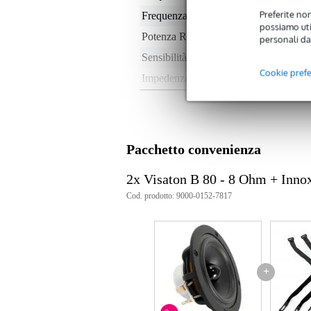
Preferite non
Frequenza massima
20
possiamo util
Potenza RMS
50 
personali da
Sensibilità
85
Cookie pref
Impedenza nominale
8 
Peso per cassa
< 
Profondità di installazione
4 
Tipo di magnete
ne
Pacchetto convenienza
Peso e dimensioni imballaggio incluso
2x Visaton B 80 - 8 Ohm + Inno
Peso
30
Cod. prodotto: 9000-0152-7817
(imballaggio incluso)
Dimensioni
10,
(imballaggio incluso)
Specifiche
cm: 0,87 mm/N
+
potenza nominale: 30 W
potenza massima: 50 W
impedenza nominale: 8 ohm