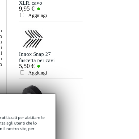
XLR, cavo
cavo stereo jack
9,95 €
7,50 €
microfono e
3,5 mm - jack 3,5
Valutazione
segnale, 10 m
mm, 5 m
Aggiungi
Aggiungi
Commento
a
n
n
i
i
Innox Snap 27
n
fascetta per cavi
n
5,50 €
sottile e nera con
chiusure a strappo
Aggiungi
Inviare
(10 pezzi)
Innox ETA GAF-
utilizzati per abilitare le
01-BK Nastro
9,50 €
za agli utenti che lo
Gaffa 50 mm x 50
 il nostro sito, per
m nero
Aggiungi