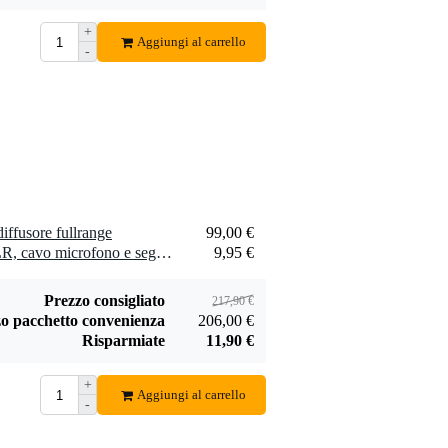
Devine SPE25/R
+
SPE25/R cavo
Aggiungi al carrello
-
1,75 €
speaker 2x 2,5
mm2 per metro
Aggiungi
iffusore fullrange
99,00 €
2 x Devine MIC100/10 XLR, cavo microfono e segnale, 10 m
9,95 €
Prezzo consigliato
217,90 €
o pacchetto convenienza
206,00 €
Risparmiate
11,90 €
+
Aggiungi al carrello
-