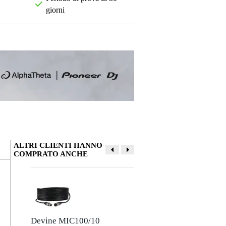
giorni
ALTRI CLIENTI HANNO
COMPRATO ANCHE
La tua opinione
Soprannome
Non ci sono ancora recensioni per questo prodotto.
Devine MIC100/10
Devine JACSM/5