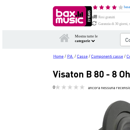
basa
Resi gratuiti
Garanzia di 30 giorni, 
Mostra tutte le
categorie
Home
P.A.
Casse
Componenti casse
C
/
/
/
/
Visaton B 80 - 8 O
0
ancora nessuna recensi