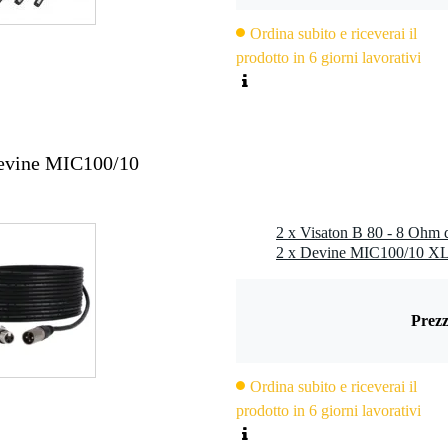
0 Hz
Ordina subito e riceverai il
z
prodotto in 6 giorni lavorativi
eriori: 3 mm
25,5 mm
Devine MIC100/10
mm
mm
2 x Visaton B 80 - 8 Ohm d
Prezz
2,8 x 0,5 mm (-)
Ordina subito e riceverai il
prodotto in 6 giorni lavorativi