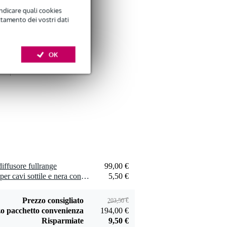
indicare quali cookies
ttamento dei vostri dati
Devine SPE25/10
OK
cavo speaker 2x
29,00 €
2,5 mm, 10 m
Aggiungi
Devine JACS/10
cavo segnale stereo
9,95 €
jack - jack 10 m
iffusore fullrange
99,00 €
Aggiungi
1 x Innox Snap 27 fascetta per cavi sottile e nera con chiusure a strappo (10 pezzi)
5,50 €
Prezzo consigliato
203,50 €
o pacchetto convenienza
194,00 €
Risparmiate
9,50 €