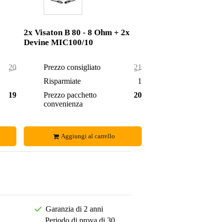
2x Visaton B 80 - 8 Ohm + 2x
Devine MIC100/10
203,50 €
Prezzo consigliato
217,90 €
9,50 €
Risparmiate
11,90 €
194,00 €
Prezzo pacchetto
206,00 €
convenienza
Aggiungi al carrello
Garanzia di 2 anni
Periodo di prova di 30