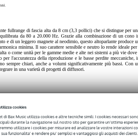
nni.
te fullrange di fascia alta da 8 cm (3,3 pollici) che si distingue per un
quilibrata da 80 a 20.000 Hz. Grazie alla combinazione di un cono i
ilato e di un leggero magnete al neodimio, questo altoparlante produce u
rmonica minima. Il suo carattere sensibile e neutro lo rende ideale per 
a alta o come unità per le gamme medie e alte nei sistemi a più vie dove 
to per l'accuratezza della riproduzione e le basse perdite meccaniche, i
nino sempre chiari, anche a volumi significativamente più bassi. Con u
egrare in una varietà di progetti di diffusori.
utilizza cookies
net di Bax Music utilizza cookies e altre tecniche simili. I cookies necessari sono 
 specified
ncipali durante la navigazione sul nostro sito per garantire un'ottima esperien
remmo utilizzare i cookies per misurare ed analizzare le vostre interazioni con
 sua funzionalita' e rendere piu' semplici e vantaggiosi gli acquisti dei clienti.
 - 99 Hz