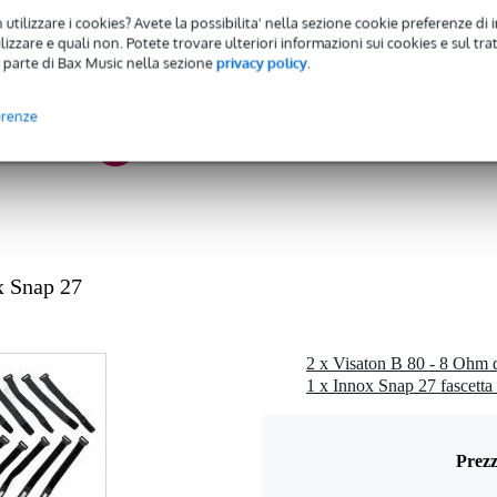
 utilizzare i cookies? Avete la possibilita' nella sezione cookie preferenze di 
 - 20,9 kHz
izzare e quali non. Potete trovare ulteriori informazioni sui cookies e sul tra
- 99 watt
 parte di Bax Music nella sezione
privacy policy
.
 dB
erenze
ohm
1 kg
cm
odimio
x Snap 27
0 gr
0 x 10,0 x 4,5 cm
2 x Visaton B 80 - 8 Ohm d
Prezz