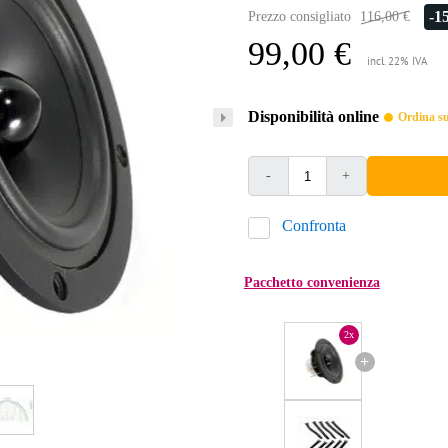
-1
Prezzo consigliato
116,00 €
99,00 €
incl. 22% IVA
Disponibilità online
Ordina sub
-
+
Confronta
Pacchetto convenienza
2x
+