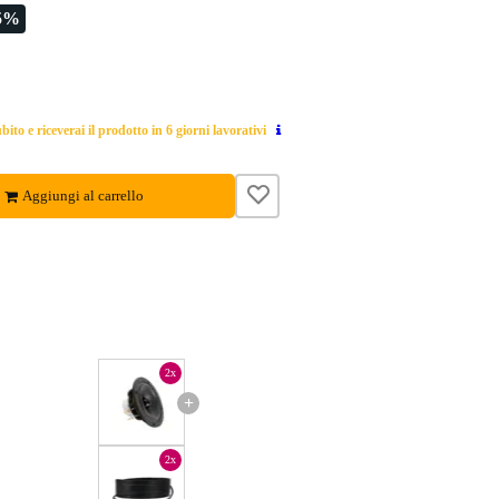
5%
ito e riceverai il prodotto in 6 giorni lavorativi
Aggiungi al carrello
2x
+
2x