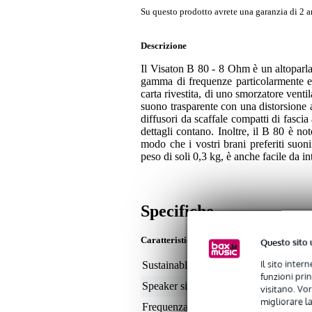
Su questo prodotto avrete una garanzia di 2 a
Descrizione
Il Visaton B 80 - 8 Ohm è un altoparlan
gamma di frequenze particolarmente e
carta rivestita, di uno smorzatore vent
suono trasparente con una distorsione a
diffusori da scaffale compatti di fasci
dettagli contano. Inoltre, il B 80 è no
modo che i vostri brani preferiti suo
peso di soli 0,3 kg, è anche facile da int
Specifiche
Caratteristiche
Questo sito 
Il sito inter
Sustainable product
not
funzioni pri
Speaker size (inches)
3.3
visitano. Vor
migliorare la
Frequenza minima
80