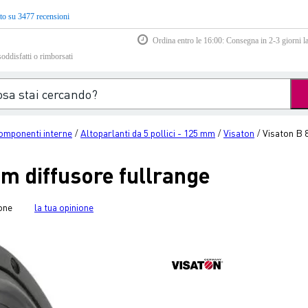
to su 3477 recensioni
Ordina entro le 16:00: Consegna in 2-3 giorni la
soddisfatti o rimborsati
omponenti interne
Altoparlanti da 5 pollici - 125 mm
Visaton
Visaton B 8
/
/
/
hm diffusore fullrange
one
la tua opinione