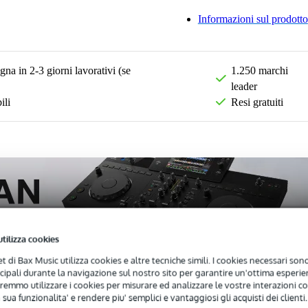
Informazioni sul prodotto
na in 2-3 giorni lavorativi (se
1.250 marchi
leader
ili
Resi gratuiti
utilizza cookies
net di Bax Music utilizza cookies e altre tecniche simili. I cookies necessari sono 
ncipali durante la navigazione sul nostro sito per garantire un'ottima esperien
remmo utilizzare i cookies per misurare ed analizzare le vostre interazioni con
)
Download (1)
 sua funzionalita' e rendere piu' semplici e vantaggiosi gli acquisti dei clienti.