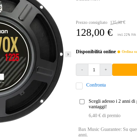
Prezzo consigliato
135,00 €
128,00 €
incl. 22% IVA
Disponibilità online
Ordina sub
-
+
Confronta
Scegli adesso i 2 anni di 
vantaggi!
6,40 € di premio
Bax Music Guarantee: Su quest
anni.