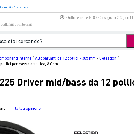
to su 3477 recensioni
Ordina entro le 16:00: Consegna in 2-3 giorni la
soddisfatti o rimborsati
omponenti interne
Altoparlanti da 12 pollici - 305 mm
Celestion
/
/
/
pollici per cassa acustica, 8 Ohm
225 Driver mid/bass da 12 polli
one
la tua opinione