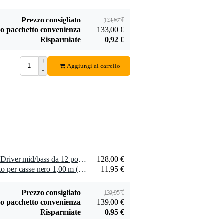
acciaio, 10 fori
Aggiungi
Prezzo consigliato
133,92 €
o pacchetto convenienza
133,00 €
Risparmiate
0,92 €
+
Aggiungi al carrello
-
Penn Elcom
vernice warnex
145,00 €
nera per cabinet (6
kg)
Aggiungi
1 x Celestion Truvox 1225 Driver mid/bass da 12 pollici per cassa acustica, 8 Ohm
128,00 €
1 x Penn Elcom rivestimento per casse nero 1,00 m (largo 1,83 m)
11,95 €
Prezzo consigliato
139,95 €
o pacchetto convenienza
139,00 €
Risparmiate
0,95 €