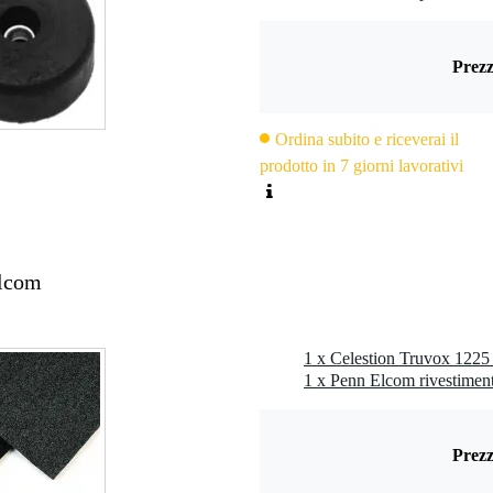
Prezz
pollici
0W
Ordina subito e riceverai il
prodotto in 7 giorni lavorativi
000Hz
z
 mm / 2,5 pollici
luminio rivestito di rame
Elcom
lato
m / 0,37 pollici
 14,3 mm / 0,56 pollici
3 pollici
7 pollici
2 pollici
: 6,4 mm / 0,25 pollici Ø
Prezz
4 mm / 11,6 pollici