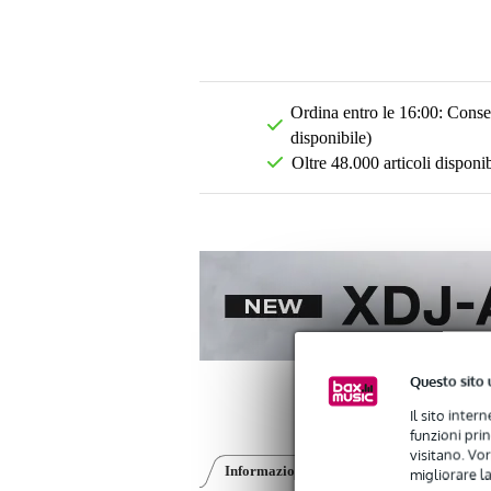
Ordina entro le 16:00: Conseg
disponibile)
Oltre 48.000 articoli disponib
Questo sito 
Il sito inter
funzioni pri
visitano. Vor
Informazioni sul prodotto
Recensioni
(0
migliorare la