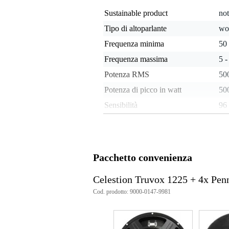
Sustainable product
not
Tipo di altoparlante
wo
Frequenza minima
50
Frequenza massima
5 -
Potenza RMS
500
Potenza di picco in watt
500
Sensibilità
96
Impedenza nominale
8 
Tipo di magnete
fer
Peso per cassa
4 
Pacchetto convenienza
Profondità di installazione
13
Celestion Truvox 1225 + 4x Pe
Peso e dimensioni imballaggio incluso
Cod. prodotto: 9000-0147-9981
Peso
4,0
(imballaggio incluso)
Dimensioni
31,
(imballaggio incluso)