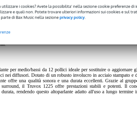
 utilizzare i cookies? Avete la possibilita' nella sezione cookie preferenze di 
da 12 pollici per cassa acustica, 8 Ohm
izzare e quali non. Potete trovare ulteriori informazioni sui cookies e sul tra
 parte di Bax Music nella sezione
privacy policy
.
erenze
 avrete una garanzia di 2 anni.
nni.
nte per medio/bassi da 12 pollici ideale per sostituire o aggiornare gl
ici nei diffusori. Dotato di un robusto involucro in acciaio stampato e d
ante offre una qualità sonora e una durata eccellenti. Grazie al grupp
l surround, il Truvox 1225 offre prestazioni stabili e potenti. Il con
a durata, rendendo questo altoparlante adatto all'uso a lungo termine i