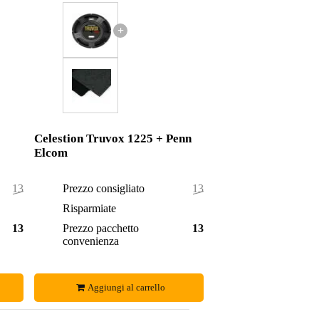
+
Celestion Truvox 1225 + Penn
Elcom
133,92 €
Prezzo consigliato
139,95 €
0,92 €
Risparmiate
0,95 €
133,00 €
Prezzo pacchetto
139,00 €
convenienza
Aggiungi al carrello