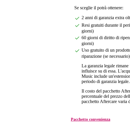
Se sceglie il potrà ottenere:
2 anni di garanzia extra ol
Resi gratuiti durante il pe
giorni)
60 giorni di diritto di ri
giorni)
Uso gratuito di un prodotto
riparazione (se necessario)
La garanzia legale rimane 
influisce su di essa. L'acq
Music include un'estension
periodo di garanzia legale.
Il costo del pacchetto Aft
percentuale del prezzo dell'
pacchetto Aftercare varia da
Pacchetto convenienza