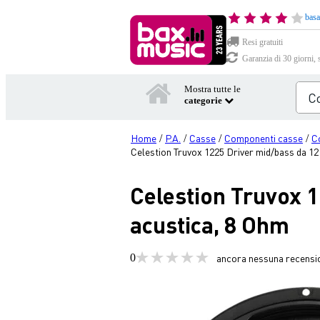
basa
Resi gratuiti
Garanzia di 30 giorni, 
Mostra tutte le
categorie
Home
P.A.
Casse
Componenti casse
C
/
/
/
/
Celestion Truvox 1225 Driver mid/bass da 12 
Celestion Truvox 1
acustica, 8 Ohm
0
ancora nessuna recensi