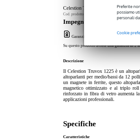
Preferite non
Celestion Truvox 1225 Driver mid/bass 
possiamo util
Cod. prodotto:
9000-0147-9980
personali da
Impegno di servizio
Cookie pref
Garanzia Bax Music
: Su questo prodotto
Su questo prodotto avrete una garanzia di 2 a
Descrizione
Il Celestion Truvox 1225 è un altoparla
altoparlanti per medio/bassi da 12 poll
un magnete in ferrite, questo altoparl
magnetico ottimizzato e al triplo rol
rinforzato in fibra di vetro aumenta l
applicazioni professionali.
Specifiche
Caratteristiche