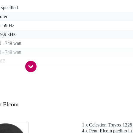
 specified
ofer
 - 59 Hz
 9,9 kHz
 - 749 watt
 - 749 watt
 dB
ohm
rite
kg
 cm
nn Elcom
 kg
0 x 30,0 x 13,0 cm