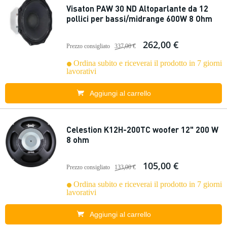
Visaton PAW 30 ND Altoparlante da 12
pollici per bassi/midrange 600W 8 Ohm
262,00 €
Prezzo consigliato
337,00 €
Ordina subito e riceverai il prodotto in 7 giorni
lavorativi
Aggiungi al carrello
Celestion K12H-200TC woofer 12" 200 W
8 ohm
105,00 €
Prezzo consigliato
133,00 €
Ordina subito e riceverai il prodotto in 7 giorni
lavorativi
Aggiungi al carrello