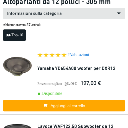
Altoparlanti da 12 pollici - 305 mm
Informazioni sulla categoria
37
Abbiamo trovato
articoli.
Top-10
2 Valutazioni
Yamaha YD654A00 woofer per DXR12
197,00 €
Prezzo consigliato
261,00 €
Disponibile
Aggiungi al carrello
Lavoce WAF122.50 Subwoofer da 12