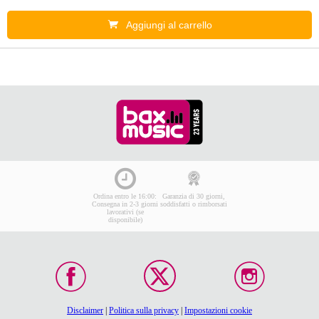
Aggiungi al carrello
Ordina entro le 16:00:
Garanzia di 30 giorni,
Consegna in 2-3 giorni
soddisfatti o rimborsati
lavorativi (se
disponibile)
Disclaimer
|
Politica sulla privacy
|
Impostazioni cookie