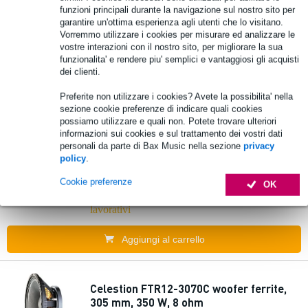
396,00 €
funzioni principali durante la navigazione sul nostro sito per
Prezzo consigliato
417,00 €
garantire un'ottima esperienza agli utenti che lo visitano.
Ordina subito e riceverai il prodotto in 7 giorni
Vorremmo utilizzare i cookies per misurare ed analizzare le
lavorativi
vostre interazioni con il nostro sito, per migliorare la sua
funzionalita' e rendere piu' semplici e vantaggiosi gli acquisti
dei clienti.
Aggiungi al carrello
Preferite non utilizzare i cookies? Avete la possibilita' nella
sezione cookie preferenze di indicare quali cookies
possiamo utilizzare e quali non. Potete trovare ulteriori
18 Sound 12NLW9300 woofer 12 mm 800
informazioni sui cookies e sul trattamento dei vostri dati
W 8 ohm
personali da parte di Bax Music nella sezione
privacy
policy
.
465,00 €
Prezzo consigliato
515,00 €
Cookie preferenze
OK
Ordina subito e riceverai il prodotto in 7 giorni
lavorativi
Aggiungi al carrello
Celestion FTR12-3070C woofer ferrite,
305 mm, 350 W, 8 ohm