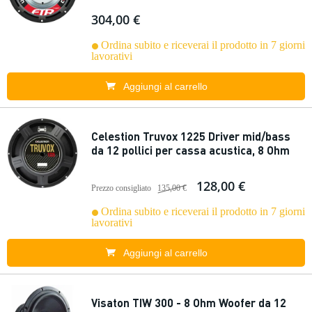
304,00 €
Ordina subito e riceverai il prodotto in 7 giorni
lavorativi
Aggiungi al carrello
Celestion Truvox 1225 Driver mid/bass
da 12 pollici per cassa acustica, 8 Ohm
128,00 €
Prezzo consigliato
135,00 €
Ordina subito e riceverai il prodotto in 7 giorni
lavorativi
Aggiungi al carrello
Visaton TIW 300 - 8 Ohm Woofer da 12