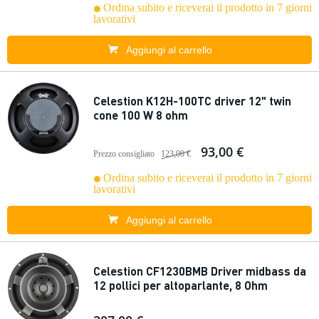
Ordina subito e riceverai il prodotto in 7 giorni
lavorativi
Aggiungi al carrello
Celestion K12H-100TC driver 12" twin
cone 100 W 8 ohm
93,00 €
Prezzo consigliato
123,00 €
Ordina subito e riceverai il prodotto in 7 giorni
lavorativi
Aggiungi al carrello
Celestion CF1230BMB Driver midbass da
12 pollici per altoparlante, 8 Ohm