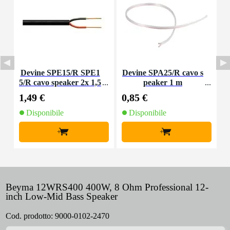
Devine SPE15/R SPE1
Devine SPA25/R cavo s
I
5/R cavo speaker 2x 1,5
peaker 1 m
i
mm2 per metro
1,49 €
0,85 €
7
Disponibile
Disponibile
+
+
Beyma 12WRS400 400W, 8 Ohm Professional 12-
inch Low-Mid Bass Speaker
Cod. prodotto:
9000-0102-2470