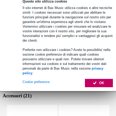
Questo sito utilizza cookies
Thiele & Small:
Fs: 42 Hz
Il sito internet di Bax Music utilizza cookies e altre tecniche
simili. I cookies necessari sono utilizzati per abilitare le
Re: 5,6 ohm
funzioni principali durante la navigazione sul nostro sito per
Qms: 7,7
garantire un'ottima esperienza agli utenti che lo visitano.
Vorremmo utilizzare i cookies per misurare ed analizzare le
Costruzione:
profondità: 132 mm
vostre interazioni con il nostro sito, per migliorare la sua
funzionalita' e rendere piu' semplici e vantaggiosi gli acquisti
peso totale: 6 kg
dei clienti.
magnete: ferrite
Preferite non utilizzare i cookies? Avete la possibilita' nella
Specifiche complete
sezione cookie preferenze di indicare quali cookies
possiamo utilizzare e quali non. Potete trovare ulteriori
Vedi anche (1)
informazioni sui cookies e sul trattamento dei vostri dati
personali da parte di Bax Music nella sezione
privacy
policy
.
Cookie preferenze
OK
Accessori (21)