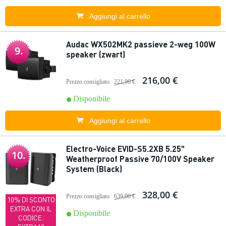
Aggiungi al carrello
Audac WX502MK2 passieve 2-weg 100W
9.
speaker (zwart)
216,00 €
Prezzo consigliato
221,00 €
Disponibile
Aggiungi al carrello
Electro-Voice EVID-S5.2XB 5.25"
10.
Weatherproof Passive 70/100V Speaker
System (Black)
328,00 €
Prezzo consigliato
639,00 €
10% DI SCONTO
EXTRA CON IL
Disponibile
CODICE: