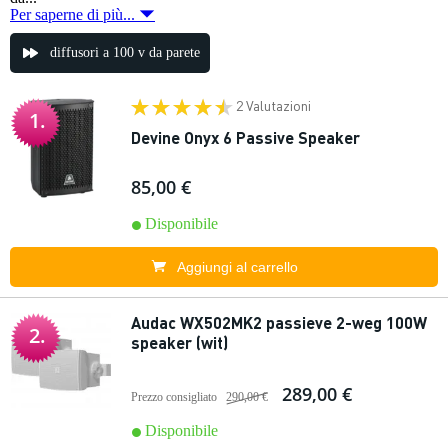
Per saperne di più...
diffusori a 100 v da parete
2 Valutazioni
1.
Devine Onyx 6 Passive Speaker
85,00 €
Disponibile
Aggiungi al carrello
Audac WX502MK2 passieve 2-weg 100W
2.
speaker (wit)
289,00 €
Prezzo consigliato
290,00 €
Disponibile