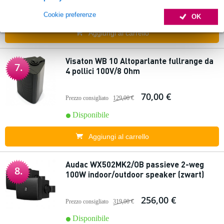
Disponibile
Cookie preferenze
OK
Aggiungi al carrello
Visaton WB 10 Altoparlante fullrange da
7.
4 pollici 100V/8 Ohm
70,00 €
Prezzo consigliato
129,00 €
Disponibile
Aggiungi al carrello
Audac WX502MK2/OB passieve 2-weg
8.
100W indoor/outdoor speaker (zwart)
256,00 €
Prezzo consigliato
319,00 €
Disponibile