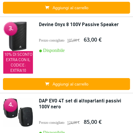
Aggiungi al carrello
Devine Onyx 8 100V Passive Speaker
3.
63,00 €
Prezzo consigliato
105,00 €
Disponibile
10% DI SCONTO
EXTRA CON IL
CODICE:
EXTRA10
Aggiungi al carrello
DAP EVO 4T set di altoparlanti passivi
4.
100V nero
85,00 €
Prezzo consigliato
124,00 €
Disponibile