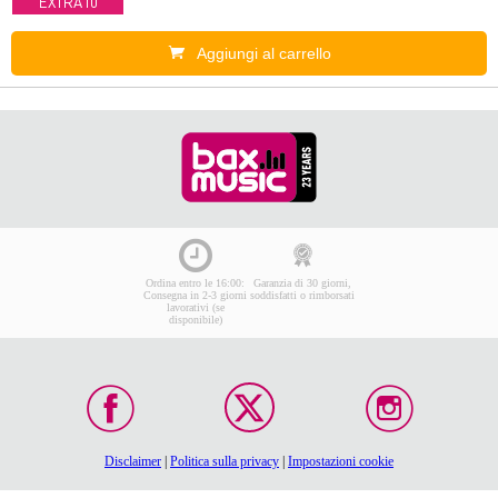
EXTRA10
Aggiungi al carrello
Ordina entro le 16:00:
Garanzia di 30 giorni,
Consegna in 2-3 giorni
soddisfatti o rimborsati
lavorativi (se
disponibile)
Disclaimer
|
Politica sulla privacy
|
Impostazioni cookie