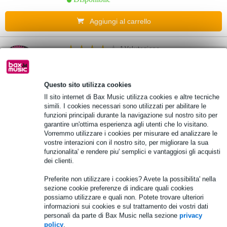
Aggiungi al carrello
1 Valutazione
5.
DAP EVO 8T set di altoparlanti passivi
100V nero
Questo sito utilizza cookies
Il sito internet di Bax Music utilizza cookies e altre tecniche
241,00 €
simili. I cookies necessari sono utilizzati per abilitare le
funzioni principali durante la navigazione sul nostro sito per
Disponibile
garantire un'ottima esperienza agli utenti che lo visitano.
Vorremmo utilizzare i cookies per misurare ed analizzare le
Aggiungi al carrello
vostre interazioni con il nostro sito, per migliorare la sua
funzionalita' e rendere piu' semplici e vantaggiosi gli acquisti
dei clienti.
1 Valutazione
6.
Preferite non utilizzare i cookies? Avete la possibilita' nella
DAP EVO 6T set di altoparlanti passivi
sezione cookie preferenze di indicare quali cookies
100V nero
possiamo utilizzare e quali non. Potete trovare ulteriori
informazioni sui cookies e sul trattamento dei vostri dati
personali da parte di Bax Music nella sezione
privacy
139,00 €
Prezzo consigliato
205,00 €
policy
.