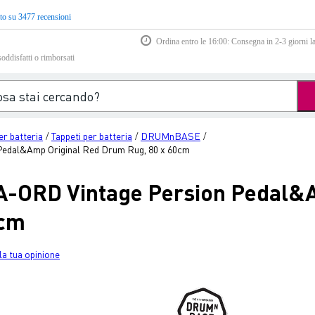
to su 3477 recensioni
Ordina entro le 16:00: Consegna in 2-3 giorni la
soddisfatti o rimborsati
er batteria
Tappeti per batteria
DRUMnBASE
/
/
/
al&Amp Original Red Drum Rug, 80 x 60cm
ORD Vintage Persion Pedal&A
0cm
la tua opinione