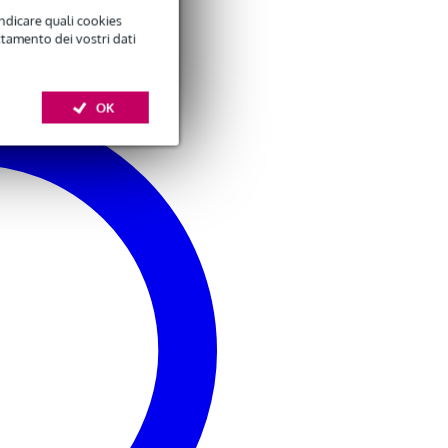
pipa 5,5 m
(regular)
Aggiungi
Aggiungi
indicare quali cookies
ttamento dei vostri dati
OK
Fazley SW01
Fazley PB01 porta
avvolgicorde
plettri
1,95 €
2,95 €
Aggiungi
Aggiungi