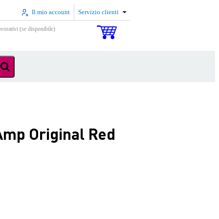
Il mio account
Servizio clienti
vorativi (se disponibile)
mp Original Red