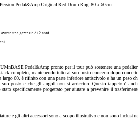
ion Pedal&Amp Original Red Drum Rug, 80 x 60cm
 avrete una garanzia di 2 anni.
nni.
to DRUMnBASE Pedal&Amp pronto per il tour può sostenere una pedalier
stack completo, mantenendo tutto al suo posto concerto dopo concerto
largo 60, è rifinito con una parte inferiore antiscivolo e ha un peso ch
l suo posto e che gli angoli non si arriccino. Questo tappeto è anch
 stato specificamente progettato per aiutare a prevenire il trasferiment
ature e gli altri accessori sono a scopo illustrativo e non sono inclusi ne