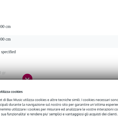
100 cm
100 cm
 specified
0 gr
0 x 7,5 x 7,5 cm
utilizza cookies
net di Bax Music utilizza cookies e altre tecniche simili. I cookies necessari sono 
E
ncipali durante la navigazione sul nostro sito per garantire un'ottima esperien
remmo utilizzare i cookies per misurare ed analizzare le vostre interazioni con
MnBASE
 sua funzionalita' e rendere piu' semplici e vantaggiosi gli acquisti dei clienti.