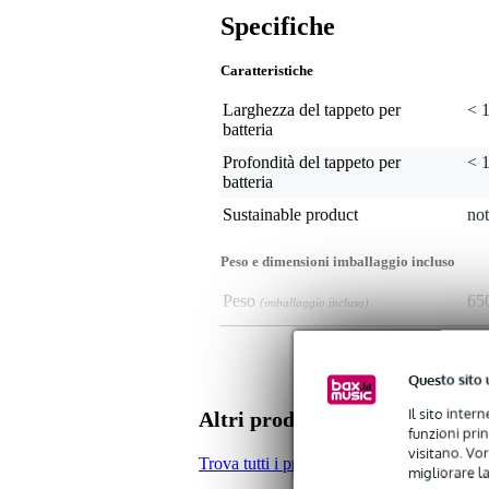
Specifiche
Caratteristiche
Larghezza del tappeto per
< 
batteria
Profondità del tappeto per
< 
batteria
Sustainable product
not
Peso e dimensioni imballaggio incluso
Peso
65
(imballaggio incluso)
Dimensioni
61,
(imballaggio incluso)
Questo sito 
Specifiche
Il sito inter
Altri prodotti di DRUMnBAS
dimensioni: 80 x 60 cm
funzioni pri
visitano. Vor
Trova tutti i prodotti del marchio DRU
migliorare la