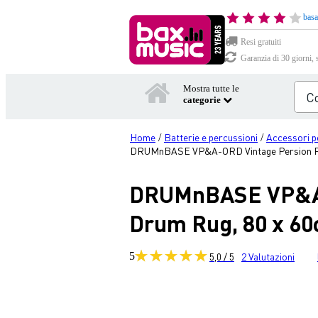
basa
Resi gratuiti
Garanzia di 30 giorni, 
Mostra tutte le
categorie
Home
Batterie e percussioni
Accessori p
/
/
DRUMnBASE VP&A-ORD Vintage Persion Ped
DRUMnBASE VP&A-
Drum Rug, 80 x 6
5
5,0 / 5
2
Valutazioni