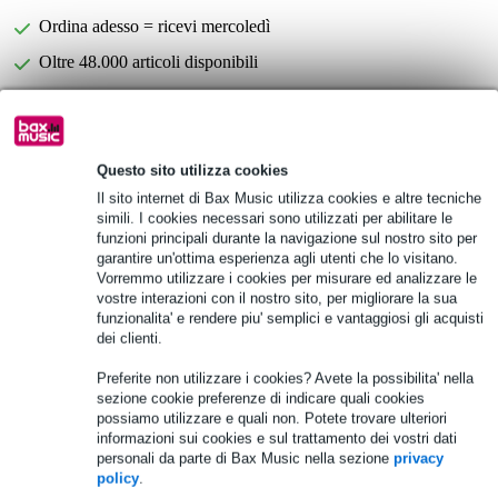
Ordina adesso = ricevi mercoledì
Oltre 48.000 articoli disponibili
1.250 marchi leader
Questo sito utilizza cookies
Informazioni sul prodotto
Il sito internet di Bax Music utilizza cookies e altre tecniche
Specifiche complete
simili. I cookies necessari sono utilizzati per abilitare le
funzioni principali durante la navigazione sul nostro sito per
garantire un'ottima esperienza agli utenti che lo visitano.
Vedi anche (1)
Vorremmo utilizzare i cookies per misurare ed analizzare le
vostre interazioni con il nostro sito, per migliorare la sua
funzionalita' e rendere piu' semplici e vantaggiosi gli acquisti
dei clienti.
Preferite non utilizzare i cookies? Avete la possibilita' nella
sezione cookie preferenze di indicare quali cookies
possiamo utilizzare e quali non. Potete trovare ulteriori
informazioni sui cookies e sul trattamento dei vostri dati
personali da parte di Bax Music nella sezione
privacy
policy
.