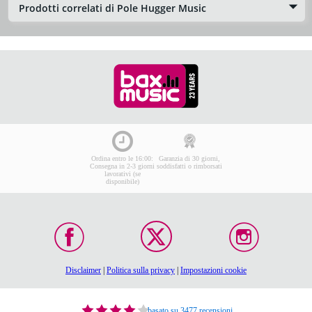
Prodotti correlati di Pole Hugger Music
Ordina entro le 16:00:
Garanzia di 30 giorni,
Consegna in 2-3 giorni
soddisfatti o rimborsati
lavorativi (se
disponibile)
Disclaimer
|
Politica sulla privacy
|
Impostazioni cookie
basato su 3477 recensioni