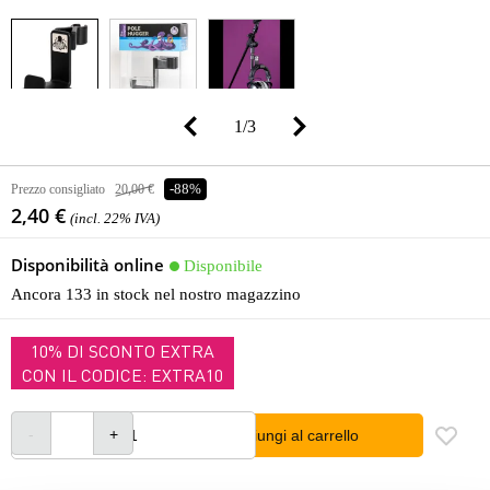
1
/
3
Prezzo consigliato
20,00 €
-88%
2,40 €
(incl. 22% IVA)
Disponibilità online
Disponibile
Ancora 133 in stock nel nostro magazzino
10% DI SCONTO EXTRA
CON IL CODICE: EXTRA10
Aggiungi al carrello