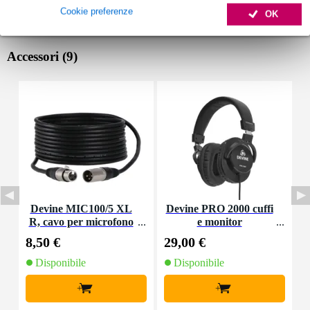
Cookie preferenze
OK
Accessori (9)
Devine MIC100/5 XL
Devine PRO 2000 cuffi
I
R, cavo per microfono
e monitor
p
e segnale, 5 m
8,50 €
29,00 €
5
Disponibile
Disponibile
+
+