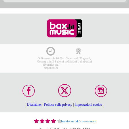
Ordina entro le 16:00:
Garanzia di 30 giorni,
Consegna in 2-3 giorni
soddisfatti o rimborsati
lavorativi (se
disponibile)
Disclaimer
|
Politica sulla privacy
|
Impostazioni cookie
basato su 3477 recensioni