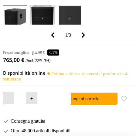
1
/
3
Prezzo consigliato
862,00 €
-11%
765,00 €
(incl. 22% IVA)
Disponibilità online
Ordina subito e riceverai il prodotto in 4
settimane
Aggiungi al carrello
Consegna gratuita
Oltre 48.000 articoli disponibili