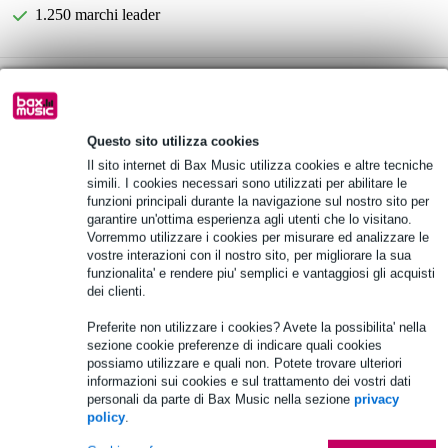
1.250 marchi leader
B-Stock
da 546,00 €
Scegli adesso i 2 anni di garanzia aggiuntiva e molti altri
Questo sito utilizza cookies
vantaggi!
Il sito internet di Bax Music utilizza cookies e altre tecniche
38,25 € di premio
simili. I cookies necessari sono utilizzati per abilitare le
funzioni principali durante la navigazione sul nostro sito per
Informazioni sul prodotto
garantire un'ottima esperienza agli utenti che lo visitano.
Vorremmo utilizzare i cookies per misurare ed analizzare le
Mackie DRM18S-P
vostre interazioni con il nostro sito, per migliorare la sua
funzionalita' e rendere piu' semplici e vantaggiosi gli acquisti
subwoofer passivo
dei clienti.
carico massimo: 1000 watt RMS, 2000 watt (picco)
Preferite non utilizzare i cookies? Avete la possibilita' nella
Specifiche complete
sezione cookie preferenze di indicare quali cookies
possiamo utilizzare e quali non. Potete trovare ulteriori
Vedi anche (4)
informazioni sui cookies e sul trattamento dei vostri dati
personali da parte di Bax Music nella sezione
privacy
policy
.