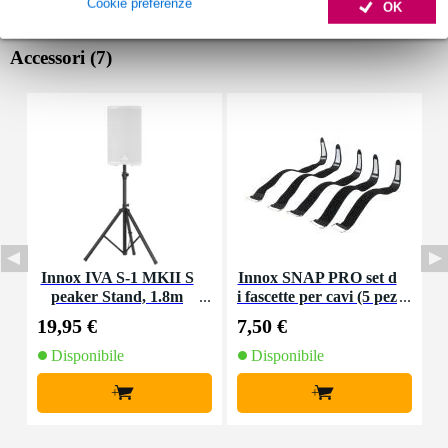
Cookie preferenze
OK
Accessori (7)
Innox IVA S-1 MKII S
Innox SNAP PRO set d
peaker Stand, 1.8m
i fascette per cavi (5 pez
a
zi)
19,95 €
7,50 €
1
Disponibile
Disponibile
+
+