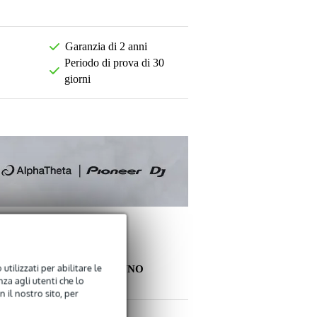
Garanzia di 2 anni
Periodo di prova di 30
giorni
utilizzati per abilitare le
ALTRI CLIENTI HANNO
za agli utenti che lo
COMPRATO ANCHE
 il nostro sito, per