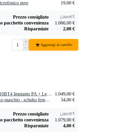
icrofonico nero
19,00 €
Prezzo consigliato
1.068,00 €
o pacchetto convenienza
1.066,00 €
Risparmiate
2,00 €
Devine DM 20
microfono
+
39,00 €
dinamico
Aggiungi al carrello
-
Aggiungi
1 x Omnitronic Set MOM-10BT4 Impianto PA + Lettore CD + DAD
1.049,00 €
1 x DAP 90562 cavo schuko maschio - schuko femmina 3x1,5 mm2 15 m
34,00 €
Prezzo consigliato
1.083,00 €
o pacchetto convenienza
1.079,00 €
Risparmiate
4,00 €