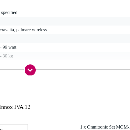
 specified
cravatta, palmare wireless
- 99 watt
- 30 kg
etooth, USB, scheda SD, lettore CD, ingresso di linea
re
Innox IVA 12
alanced line in (RCA), balanced line in (XLR), microphone input
LR)