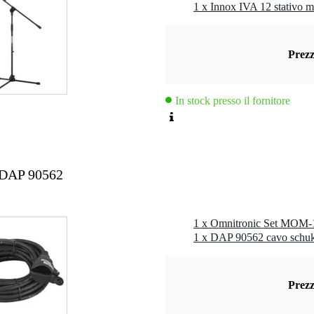
lanced line out (XLR)
1 x Innox IVA 12 stativo m
Prezz
,0 kg
0 x 45,0 x 40,0 cm
In stock presso il fornitore
z, 12 V CC
 W
 W
 DAP 90562
00 Hz
e D
Prezz
stica