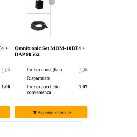
+
T4 +
Omnitronic Set MOM-10BT4 +
DAP 90562
1.068,00 €
Prezzo consigliato
1.083,00 €
2,00 €
Risparmiate
4,00 €
1.066,00 €
Prezzo pacchetto
1.079,00 €
convenienza
Aggiungi al carrello