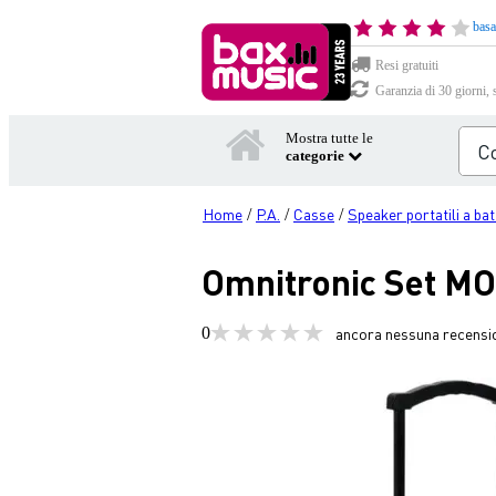
basa
Resi gratuiti
Garanzia di 30 giorni, 
Mostra tutte le
categorie
Home
P.A.
Casse
Speaker portatili a bat
/
/
/
Omnitronic Set MO
0
ancora nessuna recensi