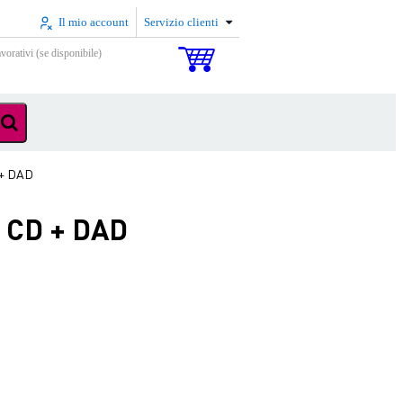
Il mio account
Servizio clienti
vorativi (se disponibile)
 + DAD
e CD + DAD