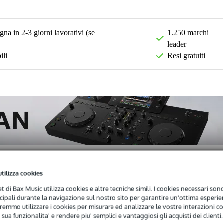
na in 2-3 giorni lavorativi (se
1.250 marchi
leader
ili
Resi gratuiti
utilizza cookies
net di Bax Music utilizza cookies e altre tecniche simili. I cookies necessari sono 
)
Download (1)
ncipali durante la navigazione sul nostro sito per garantire un'ottima esperien
remmo utilizzare i cookies per misurare ed analizzare le vostre interazioni con
 sua funzionalita' e rendere piu' semplici e vantaggiosi gli acquisti dei clienti.
o PA + Lettore CD + DAD