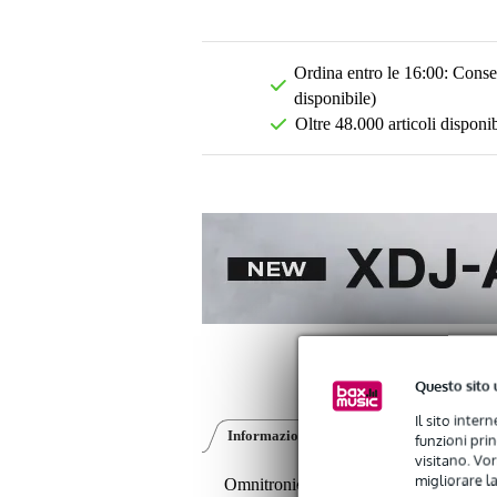
Ordina entro le 16:00: Conseg
disponibile)
Oltre 48.000 articoli disponib
Questo sito 
Il sito inter
Informazioni sul prodotto
Recensioni
(0
funzioni pri
visitano. Vor
migliorare la
Omnitronic Set MOM-10BT4 Impiant