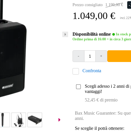
Prezzo consigliato
1.199,00 €
1.049,00 €
incl. 22
Disponibilità online
In stock pr
Ordine prima di 16:00 = in circa 3 giorn
-
+
Confronta
Scegli adesso i 2 anni di 
vantaggi!
52,45 € di premio
Bax Music Guarantee: Su quest
anni.
Se sceglie il potrà ottenere: