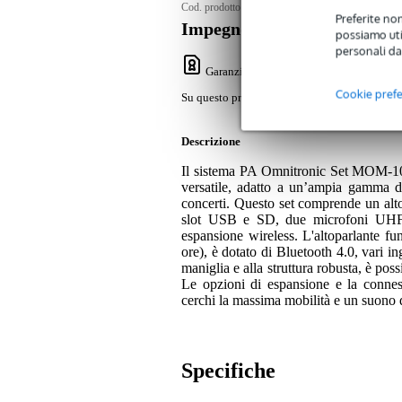
Cod. prodotto:
9000-0155-3619
Preferite non
Impegno di servizio
possiamo util
personali da
Garanzia Bax Music
: Su questo prodotto
Cookie pref
Su questo prodotto avrete una garanzia di 2 a
Descrizione
Il sistema PA Omnitronic Set MOM-10
versatile, adatto a un’ampia gamma di 
concerti. Questo set comprende un alt
slot USB e SD, due microfoni UHF c
espansione wireless. L'altoparlante fu
ore), è dotato di Bluetooth 4.0, vari in
maniglia e alla struttura robusta, è po
Le opzioni di espansione e la conness
cerchi la massima mobilità e un suono di
Specifiche