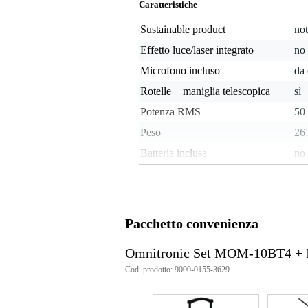
Caratteristiche
Sustainable product
not
Effetto luce/laser integrato
no
Microfono incluso
da 
Rotelle + maniglia telescopica
sì
Potenza RMS
50 
Peso
26 
Batteria inclusa
no
Possibilità di riproduzione
Blu
Autonomia batteria
8 o
(approssimativa)
Pacchetto convenienza
Splash-proof
no
Da montare direttamente sullo
sì
Omnitronic Set MOM-10BT4 + 
stativo
Cod. prodotto: 9000-0155-3629
unb
Analogue audio input type
(X