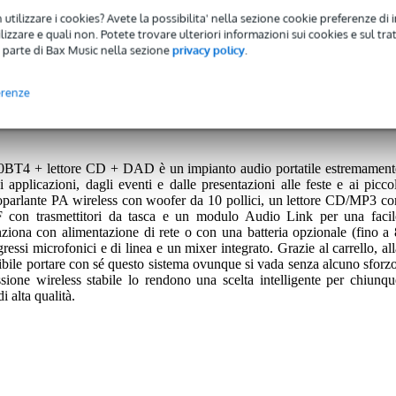
 utilizzare i cookies? Avete la possibilita' nella sezione cookie preferenze di 
izzare e quali non. Potete trovare ulteriori informazioni sui cookies e sul tra
 parte di Bax Music nella sezione
privacy policy
.
 avrete una garanzia di 2 anni.
erenze
nni.
BT4 + lettore CD + DAD è un impianto audio portatile estremament
applicazioni, dagli eventi e dalle presentazioni alle feste e ai piccol
oparlante PA wireless con woofer da 10 pollici, un lettore CD/MP3 co
on trasmettitori da tasca e un modulo Audio Link per una facil
nziona con alimentazione di rete o con una batteria opzionale (fino a 
gressi microfonici e di linea e un mixer integrato. Grazie al carrello, all
ssibile portare con sé questo sistema ovunque si vada senza alcuno sforzo
ione wireless stabile lo rendono una scelta intelligente per chiunqu
 alta qualità.