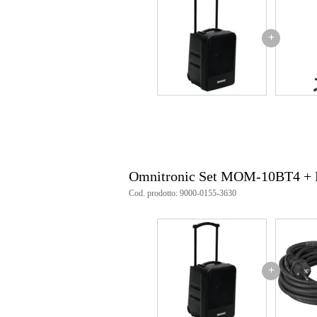
Analogue audio output type
ba
Peso e dimensioni imballaggio incluso
+
Peso
27
(imballaggio incluso)
Dimensioni
62,
(imballaggio incluso)
Specifiche
alimentazione: 230 V CA, 50 H
Consumo energetico: max. 100
potenza massima in uscita: 160
Omnitronic Set MOM-10BT4 +
potenza rms: 80 W
Risposta in frequenza: 50 – 180
Cod. prodotto: 9000-0155-3630
Amplificatore in classe D: class
Altoparlante a 2 vie: sì
woofer: 10 pollici
Diametro tweeter: 1 pollice
flangia per stativo: Ø 35 mm
larghezza: 33,5 cm
+
profondità: 37,5 cm
altezza: 53,5 cm
peso totale: 26,05 kg
materiale dell'alloggiamento: pla