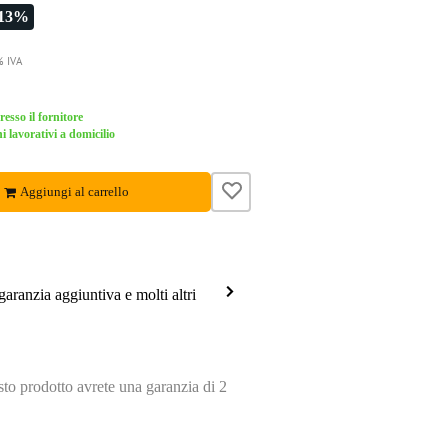
-13%
% IVA
esso il fornitore
i lavorativi a domicilio
Aggiungi al carrello
garanzia aggiuntiva e molti altri
o prodotto avrete una garanzia di 2