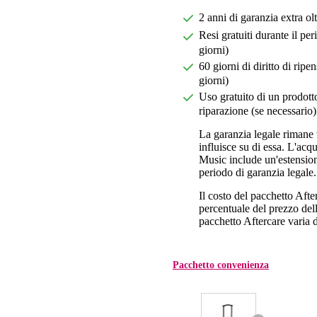
2 anni di garanzia extra ol
Resi gratuiti durante il pe
giorni)
60 giorni di diritto di ri
giorni)
Uso gratuito di un prodotto
riparazione (se necessario)
La garanzia legale rimane 
influisce su di essa. L'acq
Music include un'estension
periodo di garanzia legale.
Il costo del pacchetto Aft
percentuale del prezzo dell'
pacchetto Aftercare varia da
Pacchetto convenienza