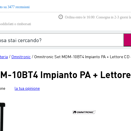
to su 3477 recensioni
Ordina entro le 16:00: Consegna in 2-3 giorni la
soddisfatti o rimborsati
teria
Omnitronic
Omnitronic Set MOM-10BT4 Impianto PA + Lettore CD
/
/
M-10BT4 Impianto PA + Lettor
one
la tua opinione