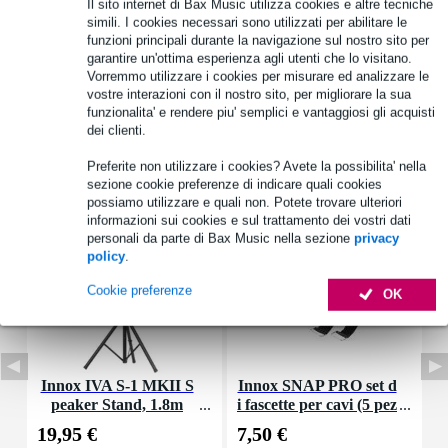
Specifiche complete
Il sito internet di Bax Music utilizza cookies e altre tecniche
simili. I cookies necessari sono utilizzati per abilitare le
Vedi anche (4)
funzioni principali durante la navigazione sul nostro sito per
garantire un'ottima esperienza agli utenti che lo visitano.
Vorremmo utilizzare i cookies per misurare ed analizzare le
vostre interazioni con il nostro sito, per migliorare la sua
funzionalita' e rendere piu' semplici e vantaggiosi gli acquisti
dei clienti.
Accessori (11)
Preferite non utilizzare i cookies? Avete la possibilita' nella
sezione cookie preferenze di indicare quali cookies
possiamo utilizzare e quali non. Potete trovare ulteriori
informazioni sui cookies e sul trattamento dei vostri dati
personali da parte di Bax Music nella sezione
privacy
policy
.
Cookie preferenze
OK
Innox IVA S-1 MKII S
Innox SNAP PRO set d
D
peaker Stand, 1.8m
i fascette per cavi (5 pez
e
zi)
19,95 €
7,50 €
6