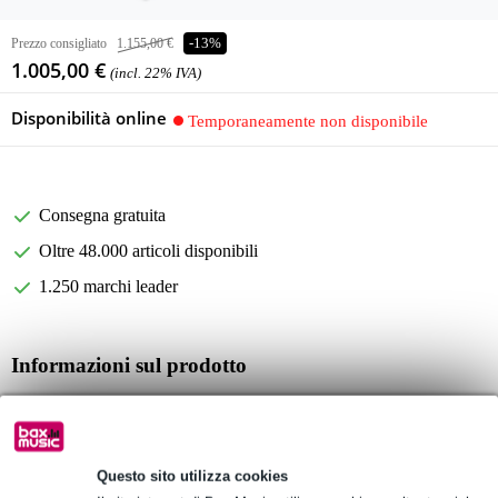
Prezzo consigliato
1.155,00 €
-13%
1.005,00 €
(incl. 22% IVA)
Disponibilità online
Temporaneamente non disponibile
Consegna gratuita
Oltre 48.000 articoli disponibili
1.250 marchi leader
Informazioni sul prodotto
LD Systems ROADBUDDY 10 HBH 2 B6
Altoparlante PA a batteria 655 - 679 MHz
dimensioni del driver medio-basso: 10 pollici
Questo sito utilizza cookies