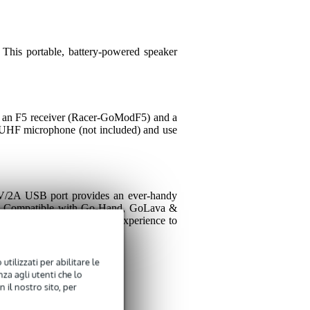
his portable, battery-powered speaker
 an F5 receiver (Racer-GoModF5) and a
UHF microphone (not included) and use
d 5V/2A USB port provides an ever-handy
em. Compatible with Go-Hand, GoLava &
 performance and listening experience to
utilizzati per abilitare le
za agli utenti che lo
 il nostro sito, per