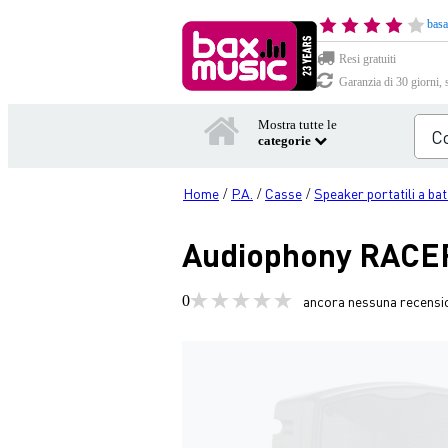
basa
Resi gratuiti
Garanzia di 30 giorni, 
Mostra tutte le
categorie
Home
P.A.
Casse
Speaker portatili a bat
/
/
/
Audiophony RACER
0
ancora nessuna recensi