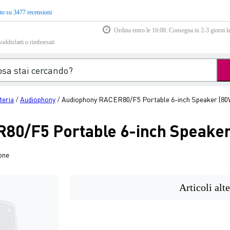
to su 3477 recensioni
Ordina entro le 16:00: Consegna in 2-3 giorni la
soddisfatti o rimborsati
teria
Audiophony
Audiophony RACER80/F5 Portable 6-inch Speaker (80
/
/
80/F5 Portable 6-inch Speaker
one
Articoli alte