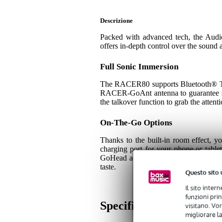
Descrizione
Packed with advanced tech, the Audi
offers in-depth control over the sound
Full Sonic Immersion
The RACER80 supports Bluetooth® TWS
RACER-GoAnt antenna to guarantee se
the talkover function to grab the attent
On-The-Go Options
Thanks to the built-in room effect, 
charging port for your phone or ta
GoHead accessories, this portable uni
taste.
Questo sito 
Il sito inter
funzioni pri
Specifiche
visitano. Vor
migliorare la