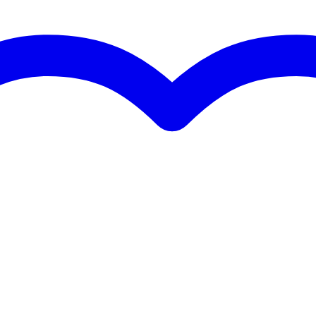
 kg
0 x 10,5 x 10,0 cm
r
g your phone
na
indicator
tery level is low
crophones and cables
cm