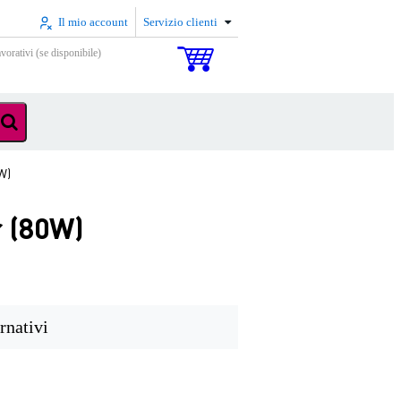
Il mio account
Servizio clienti
vorativi (se disponibile)
W)
 (80W)
rnativi