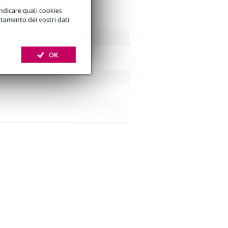
indicare quali cookies
ttamento dei vostri dati
OK
microphone input (XLR)