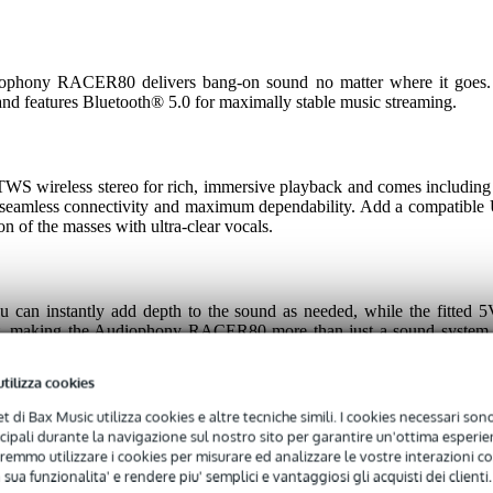
ophony RACER80 delivers bang-on sound no matter where it goes. T
 and features Bluetooth® 5.0 for maximally stable music streaming.
 wireless stereo for rich, immersive playback and comes including
amless connectivity and maximum dependability. Add a compatible 
ion of the masses with ultra-clear vocals.
you can instantly add depth to the sound as needed, while the fitte
blet, making the Audiophony RACER80 more than just a sound syst
t unlocks every on-the-go option you might need to tweak your sound,
utilizza cookies
net di Bax Music utilizza cookies e altre tecniche simili. I cookies necessari sono 
ncipali durante la navigazione sul nostro sito per garantire un'ottima esperien
remmo utilizzare i cookies per misurare ed analizzare le vostre interazioni con
 sua funzionalita' e rendere piu' semplici e vantaggiosi gli acquisti dei clienti.