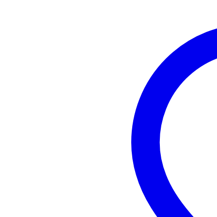
Peso e dimensioni imballaggio incluso
Peso
7,5
(imballaggio incluso)
Dimensioni
12,
(imballaggio incluso)
Specifiche
portable battery-powered speake
talkover on all microphones
room effect
USB DC5V 2A port for chargin
included: F5 receiver and anten
Bluetooth® 5.0
Bluetooth® TWS stereo
LED-display with battery status 
can be used while charged
automatic shutdown when the bat
storage compartment for two mi
dimensions: 37.6 x 24.5 x 20.6 
weight: 5.9 kg