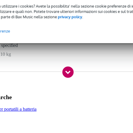
 utilizzare i cookies? Avete la possibilita' nella sezione cookie preferenze di 
izzare e quali non. Potete trovare ulteriori informazioni sui cookies e sul tra
 parte di Bax Music nella sezione
privacy policy
.
uetooth, USB, scheda SD
re
erenze
 specified
 10 kg
ssuno
- 99 watt
arche
alanced stereo line in (TRS mini-jack), balanced line in (TRS jack), 
r portatili a batteria
 applicable
 specified