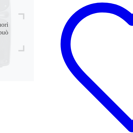
uori
può