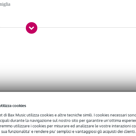
niglia
0 gr
0 x 47,5 x 5,0 cm
ettiva
ta / custodia antipolvere
PreSonus AIR XD Sub 15 (AIR XD 15S / Air XD 15 Sub)
nus
utilizza cookies
net di Bax Music utilizza cookies e altre tecniche simili. I cookies necessari sono 
12,20 x 17,20 pollici (circa 9,9 x 31,0 x 43,7 cm)
ncipali durante la navigazione sul nostro sito per garantire un'ottima esperien
a 0,73 kg)
remmo utilizzare i cookies per misurare ed analizzare le vostre interazioni con
 sua funzionalita' e rendere piu' semplici e vantaggiosi gli acquisti dei clienti.