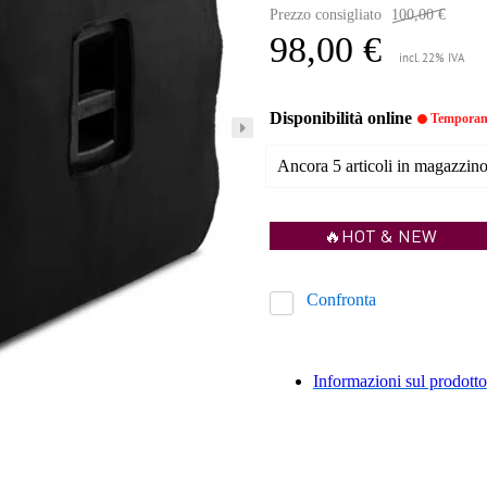
Prezzo consigliato
100,00 €
98,00 €
incl. 22% IVA
Disponibilità online
Temporane
Ancora 5 articoli in magazzino 
🔥HOT & NEW
Confronta
Informazioni sul prodotto