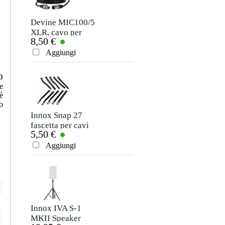
Soprannome
Non ci sono ancora recensioni per questo prodotto.
Devine MIC100/5
XLR, cavo per
8,50 €
microfono e
Valutazione
segnale, 5 m
Aggiungi
Commento
D
e
è
o
Innox Snap 27
fascetta per cavi
5,50 €
sottile e nera con
chiusure a strappo
Aggiungi
Inviare
(10 pezzi)
Innox IVA S-1
MKII Speaker