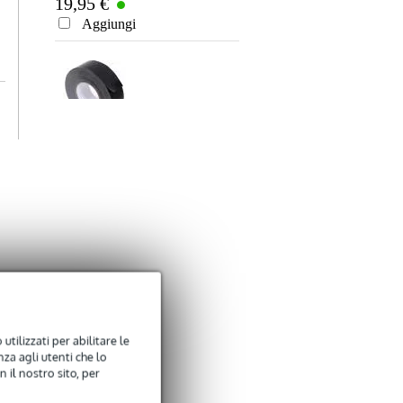
19,95 €
Stand, 1.8m
Aggiungi
Innox ETA GAF-
01-BK Nastro
9,50 €
Gaffa 50 mm x 50
m nero
Aggiungi
Xvive P3 Bluetooth
Audio Receiver
49,00 €
utilizzati per abilitare le
za agli utenti che lo
Aggiungi
 il nostro sito, per