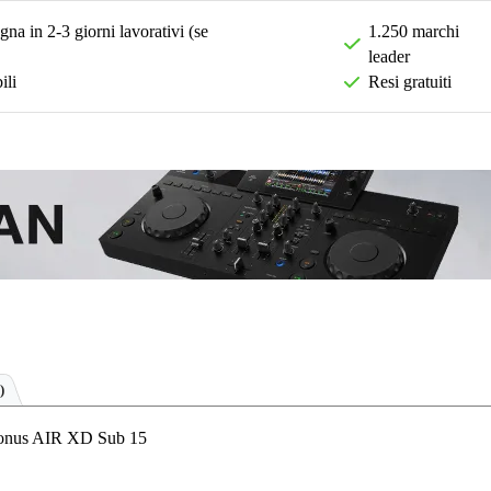
na in 2-3 giorni lavorativi (se
1.250 marchi
leader
ili
Resi gratuiti
)
eSonus AIR XD Sub 15