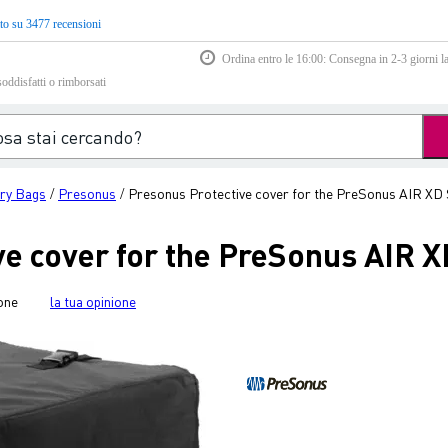
to su 3477 recensioni
Ordina entro le 16:00: Consegna in 2-3 giorni la
soddisfatti o rimborsati
ry Bags
Presonus
Presonus Protective cover for the PreSonus AIR XD 
/
/
ve cover for the PreSonus AIR X
one
la tua opinione