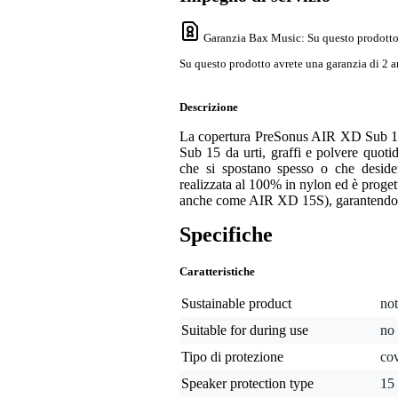
Garanzia Bax Music
: Su questo prodotto
Su questo prodotto avrete una garanzia di 2 a
Descrizione
La copertura PreSonus AIR XD Sub 15 
Sub 15 da urti, graffi e polvere quotid
che si spostano spesso o che desider
realizzata al 100% in nylon ed è prog
anche come AIR XD 15S), garantendo 
Specifiche
Caratteristiche
Sustainable product
not
Suitable for during use
no
Tipo di protezione
co
Speaker protection type
15 