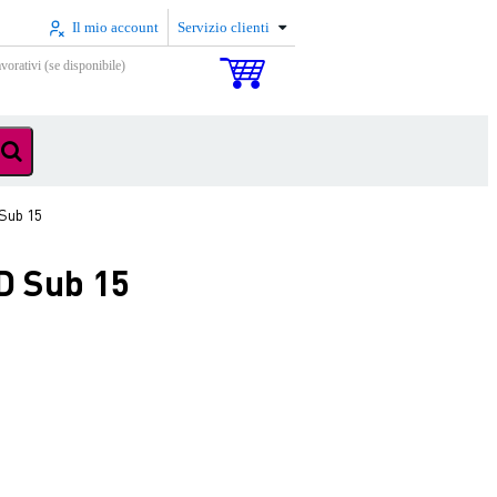
Il mio account
Servizio clienti
vorativi (se disponibile)
Sub 15
D Sub 15