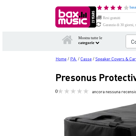
basa
Resi gratuiti
Garanzia di 30 giorni, 
Mostra tutte le
categorie
Home
P.A.
Casse
Speaker Covers & Car
/
/
/
Presonus Protecti
0
ancora nessuna recensi