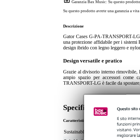
Garanzia Bax Music
: Su questo prodotto 
Su questo prodotto avrete una garanzia a vita p
Descrizione
Gator Cases G-PA-TRANSPORT-LG è una 
una protezione affidabile per i sistem
design ibrido con legno leggero e nylo
Design versatile e pratico
Grazie al divisorio interno rimovibil
ampio spazio per accessori come cavi 
TRANSPORT-LG è facile da spostare, 
Specifiche
Questo sito 
Il sito inter
Caratteristiche
funzioni pri
visitano. Vor
Sustainable product
not
migliorare la