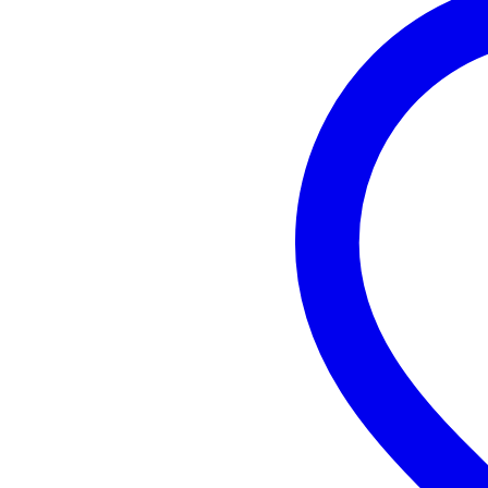
larghezza: 33,02 cm
altezza: 60,96 cm
dimensioni esterne
lunghezza: 81,28
larghezza: 35,56 cm
altezza: 68,58 cm
peso: 17,24 kg