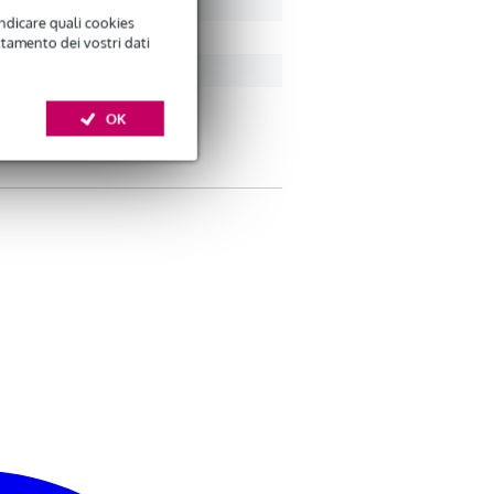
indicare quali cookies
ttamento dei vostri dati
OK