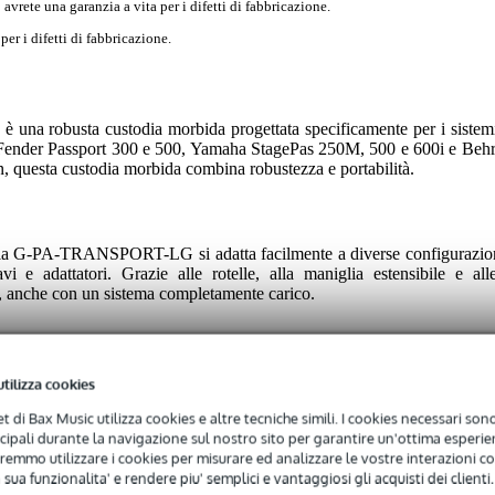
avrete una garanzia a vita per i difetti di fabbricazione.
er i difetti di fabbricazione.
robusta custodia morbida progettata specificamente per i sistemi P
i Fender Passport 300 e 500, Yamaha StagePas 250M, 500 e 600i e Behrin
n, questa custodia morbida combina robustezza e portabilità.
e, la G-PA-TRANSPORT-LG si adatta facilmente a diverse configurazion
e adattatori. Grazie alle rotelle, alla maniglia estensibile e alle
anche con un sistema completamente carico.
utilizza cookies
net di Bax Music utilizza cookies e altre tecniche simili. I cookies necessari sono 
ncipali durante la navigazione sul nostro sito per garantire un'ottima esperien
remmo utilizzare i cookies per misurare ed analizzare le vostre interazioni con
 specified
 sua funzionalita' e rendere piu' semplici e vantaggiosi gli acquisti dei clienti.