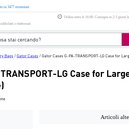
to su 3477 recensioni
Ordina entro le 16:00: Consegna in 2-3 giorni la
soddisfatti o rimborsati
ry Bags
Gator Cases
Gator Cases G-PA-TRANSPORT-LG Case for Larger
/
/
-TRANSPORT-LG Case for Large
)
one
Articoli alte