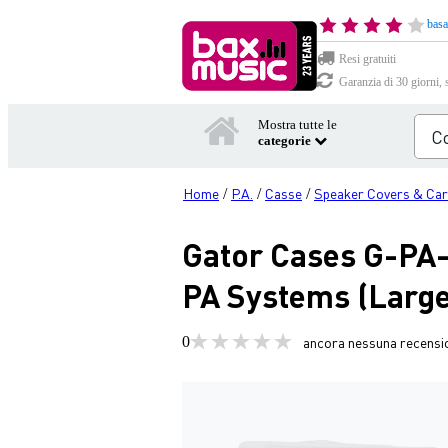
basa
Resi gratuiti
Garanzia di 30 giorni, 
Mostra tutte le
categorie
Home
P.A.
Casse
Speaker Covers & Car
/
/
/
Gator Cases G-PA
PA Systems (Large
0
ancora nessuna recensi