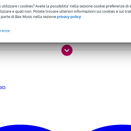
 utilizzare i cookies? Avete la possibilita' nella sezione cookie preferenze di 
todia semirigida
izzare e quali non. Potete trovare ulteriori informazioni sui cookies e sul tra
 parte di Bax Music nella sezione
privacy policy
.
 specified
iglia, rotelle, trolley-style
erenze
,3 kg
5 x 73,5 x 42,0 cm
 Passport 300/500, Yamaha StagePas 250M/500/600i, Behringer EPA300
ases
egno e nylon
no per gli accessori
on divisorio interno rimovibile
e
ntrambi i lati