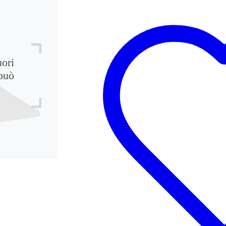
uori
può