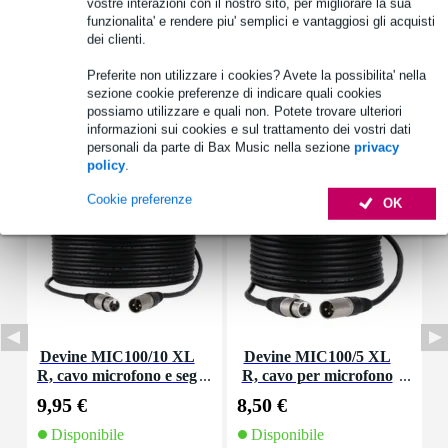
vostre interazioni con il nostro sito, per migliorare la sua
Vedi anche (4)
funzionalita' e rendere piu' semplici e vantaggiosi gli acquisti
dei clienti.
Preferite non utilizzare i cookies? Avete la possibilita' nella
sezione cookie preferenze di indicare quali cookies
possiamo utilizzare e quali non. Potete trovare ulteriori
informazioni sui cookies e sul trattamento dei vostri dati
Accessori (11)
personali da parte di Bax Music nella sezione
privacy
policy
.
Cookie preferenze
OK
Devine MIC100/10 XL
Devine MIC100/5 XL
D
R, cavo microfono e seg
R, cavo per microfono
g
nale, 10 m
e segnale, 5 m
9,95 €
8,50 €
3
Disponibile
Disponibile