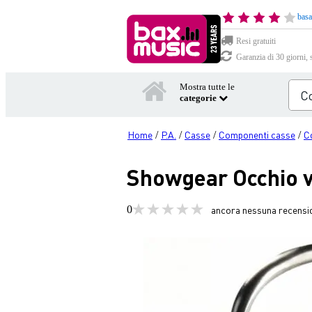
basa
Resi gratuiti
Garanzia di 30 giorni, 
Mostra tutte le
categorie
Home
P.A.
Casse
Componenti casse
C
/
/
/
/
Showgear Occhio v
0
ancora nessuna recensi