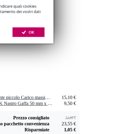
indicare quali cookies
ttamento dei vostri dati
OK
1 x Showgear Occhio volante piccolo Carico massimo 300 daN
15,10 €
1 x Innox ETA GAF-01-BK Nastro Gaffa 50 mm x 50 m nero
9,50 €
Prezzo consigliato
24,60 €
o pacchetto convenienza
23,55 €
Risparmiate
1,05 €