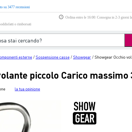
to su 3477 recensioni
Ordina entro le 16:00: Consegna in 2-3 giorni la
soddisfatti o rimborsati
omponenti esterne
Sospensione casse
Showgear
Showgear Occhio vol
/
/
/
olante piccolo Carico massimo
one
la tua opinione