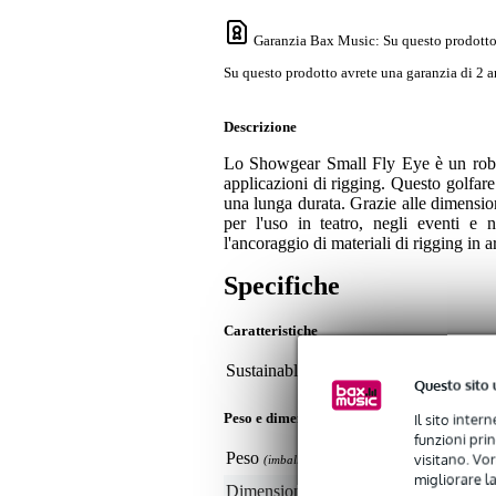
Garanzia Bax Music
: Su questo prodotto
Su questo prodotto avrete una garanzia di 2 a
Descrizione
Lo Showgear Small Fly Eye è un robust
applicazioni di rigging. Questo golfar
una lunga durata. Grazie alle dimensio
per l'uso in teatro, negli eventi e 
l'ancoraggio di materiali di rigging in ar
Specifiche
Caratteristiche
Sustainable product
not
Questo sito 
Il sito inter
Peso e dimensioni imballaggio incluso
funzioni pri
Peso
20
visitano. Vor
(imballaggio incluso)
migliorare la
Dimensioni
8,0
(imballaggio incluso)