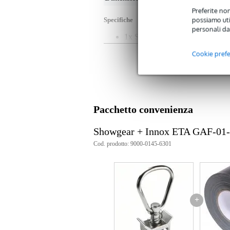
Preferite non
possiamo util
Specifiche
personali da
1x Showgear Small Fly Eye
carico massimo: 300 daN
Cookie pref
materiale: acciaio
Colore: argento
finitura: zincato
altezza: 66 mm
larghezza: 33 mm
lunghezza: 17 mm
Pacchetto convenienza
peso: 0,147 kg
Showgear + Innox ETA GAF-01
Cod. prodotto: 9000-0145-6301
+