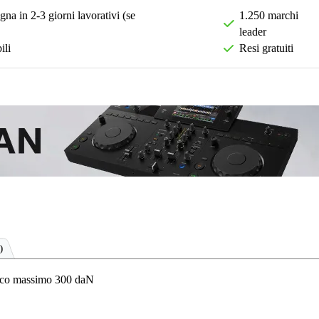
na in 2-3 giorni lavorativi (se
1.250 marchi
leader
ili
Resi gratuiti
)
ico massimo 300 daN