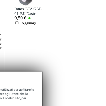
Soprannome
Non ci sono ancora recensioni per questo prodotto.
Innox ETA GAF-
01-BK Nastro
9,50 €
Gaffa 50 mm x 50
Valutazione
m nero
Aggiungi
Commento
e
r
e
r
Inviare
utilizzati per abilitare le
za agli utenti che lo
 il nostro sito, per