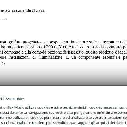
 avrete una garanzia di 2 anni.
nni.
o golfare progettato per sospendere in sicurezza le attrezzature nell
e ha un carico massimo di 300 daN ed è realizzato in acciaio zincato pe
ni compatte e alla comoda opzione di fissaggio, questo prodotto è ideal
nelle installazioni di illuminazione. È un componente essenziale pe
ia.
 specified
utilizza cookies
net di Bax Music utilizza cookies e altre tecniche simili. I cookies necessari sono 
ncipali durante la navigazione sul nostro sito per garantire un'ottima esperien
0 gr
remmo utilizzare i cookies per misurare ed analizzare le vostre interazioni con
 sua funzionalita' e rendere piu' semplici e vantaggiosi gli acquisti dei clienti.
 x 4,0 x 4,0 cm