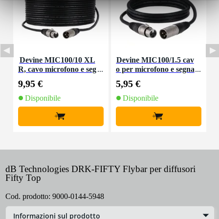
Devine MIC100/10 XL
Devine MIC100/1.5 cav
R, cavo microfono e seg
o per microfono e segna
nale, 10 m
le XLR 1,5 m
9,95 €
5,95 €
8
Disponibile
Disponibile
+
+
dB Technologies DRK-FIFTY Flybar per diffusori
Fifty Top
Cod. prodotto:
9000-0144-5948
Informazioni sul prodotto