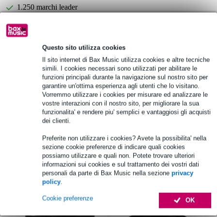
1.250 marchi leader
Scegli adesso i 2 anni di garanzia aggiuntiva e molti altri
vantaggi!
Questo sito utilizza cookies
Il sito internet di Bax Music utilizza cookies e altre tecniche
21,10 € di premio
simili. I cookies necessari sono utilizzati per abilitare le
funzioni principali durante la navigazione sul nostro sito per
Informazioni sul prodotto
garantire un'ottima esperienza agli utenti che lo visitano.
Vorremmo utilizzare i cookies per misurare ed analizzare le
dB Technologies DRK-FIFTY Flybar
vostre interazioni con il nostro sito, per migliorare la sua
funzionalita' e rendere piu' semplici e vantaggiosi gli acquisti
progettata per i diffusori top full range della linea Fifty
dei clienti.
trasporta fino a 4x Fifty Top con il kit hardware SRK-FIFTY
Preferite non utilizzare i cookies? Avete la possibilita' nella
Specifiche complete
sezione cookie preferenze di indicare quali cookies
possiamo utilizzare e quali non. Potete trovare ulteriori
informazioni sui cookies e sul trattamento dei vostri dati
Accessori (17)
personali da parte di Bax Music nella sezione
privacy
policy
.
Cookie preferenze
OK