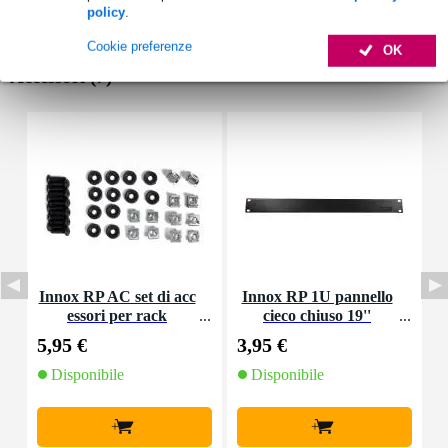
policy
.
Cookie preferenze
OK
Accessori (7)
Innox RP AC set di acc
Innox RP 1U pannello
essori per rack
cieco chiuso 19''
M
5,95 €
3,95 €
4
Disponibile
Disponibile
+
+