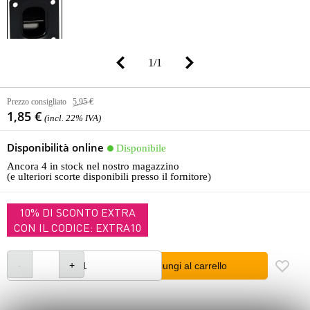
1
/
1
Prezzo consigliato
5,95 €
1,85 €
(incl. 22% IVA)
Disponibilità online
Disponibile
Ancora 4 in stock nel nostro magazzino
(e ulteriori scorte disponibili presso il fornitore)
10% DI SCONTO EXTRA
CON IL CODICE: EXTRA10
Aggiungi al carrello