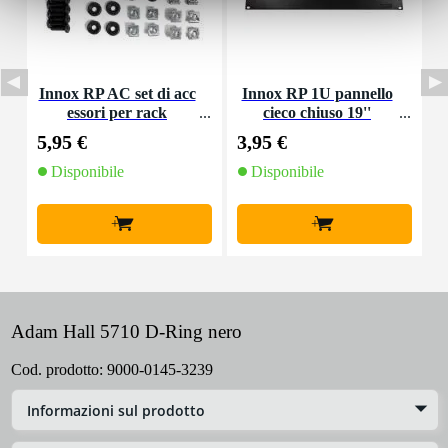
Innox RP AC set di acc
Innox RP 1U pannello
essori per rack
cieco chiuso 19''
M
5,95 €
3,95 €
4
Disponibile
Disponibile
+
+
Adam Hall 5710 D-Ring nero
Cod. prodotto:
9000-0145-3239
Informazioni sul prodotto