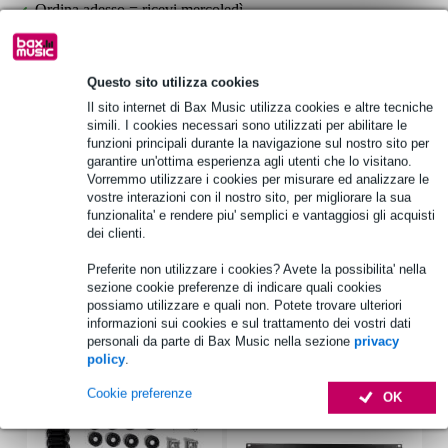
Ordina adesso = ricevi mercoledì
Oltre 48.000 articoli disponibili
1.250 marchi leader
Questo sito utilizza cookies
Il sito internet di Bax Music utilizza cookies e altre tecniche
simili. I cookies necessari sono utilizzati per abilitare le
Informazioni sul prodotto
funzioni principali durante la navigazione sul nostro sito per
garantire un'ottima esperienza agli utenti che lo visitano.
Vorremmo utilizzare i cookies per misurare ed analizzare le
tipo di prodotto: accessorio per la costruzione di altoparlanti
vostre interazioni con il nostro sito, per migliorare la sua
tipo: flyware
funzionalita' e rendere piu' semplici e vantaggiosi gli acquisti
materiale: acciaio
dei clienti.
Specifiche complete
Preferite non utilizzare i cookies? Avete la possibilita' nella
sezione cookie preferenze di indicare quali cookies
possiamo utilizzare e quali non. Potete trovare ulteriori
Accessori (7)
informazioni sui cookies e sul trattamento dei vostri dati
personali da parte di Bax Music nella sezione
privacy
policy
.
Cookie preferenze
OK