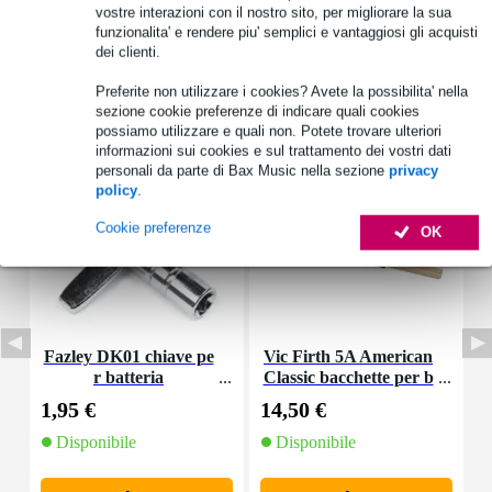
vostre interazioni con il nostro sito, per migliorare la sua
funzionalita' e rendere piu' semplici e vantaggiosi gli acquisti
dei clienti.
Preferite non utilizzare i cookies? Avete la possibilita' nella
Accessori (10)
sezione cookie preferenze di indicare quali cookies
possiamo utilizzare e quali non. Potete trovare ulteriori
informazioni sui cookies e sul trattamento dei vostri dati
personali da parte di Bax Music nella sezione
privacy
policy
.
Cookie preferenze
OK
Fazley DK01 chiave pe
Vic Firth 5A American
F
r batteria
Classic bacchette per b
atteria in noce america
1,95 €
14,50 €
3
no con punta in legno
Disponibile
Disponibile