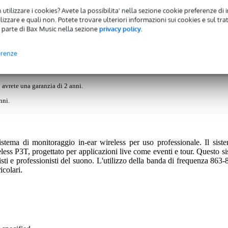
 utilizzare i cookies? Avete la possibilita' nella sezione cookie preferenze di 
)
izzare e quali non. Potete trovare ulteriori informazioni sui cookies e sul tra
 parte di Bax Music nella sezione
privacy policy
.
 di auricolari PSM 300
erenze
 avrete una garanzia di 2 anni.
nni.
a di monitoraggio in-ear wireless per uso professionale. Il siste
ss P3T, progettato per applicazioni live come eventi e tour. Questo sist
isti e professionisti del suono. L'utilizzo della banda di frequenza 863
colari.