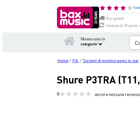
basa
Resi gratuiti
Garanzia di 30 giorni, 
Mostra tutte le
categorie
Home
P.A.
Sistemi di monitoraggio in-ear
/
/
Shure P3TRA (T11,
0
ancora nessuna recensi