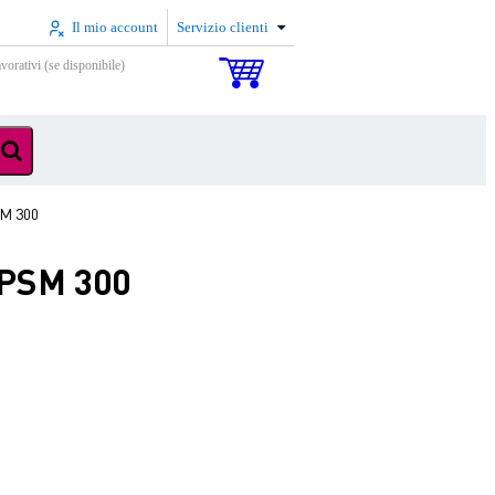
Il mio account
Servizio clienti
vorativi (se disponibile)
SM 300
 PSM 300