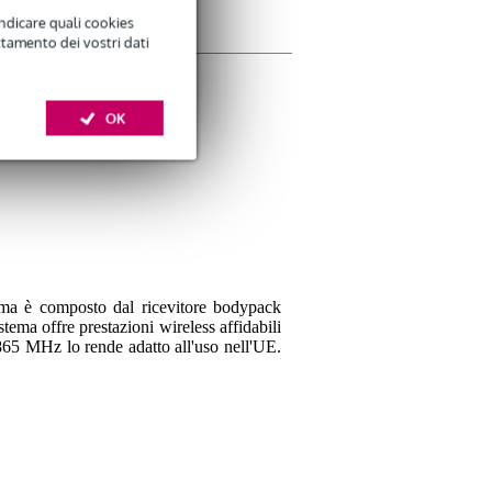
indicare quali cookies
ttamento dei vostri dati
La tua opinione
OK
Soprannome
Non ci sono ancora recen
Valutazione
Commento
ma è composto dal ricevitore bodypack
ema offre prestazioni wireless affidabili
-865 MHz lo rende adatto all'uso nell'UE.
Inviare