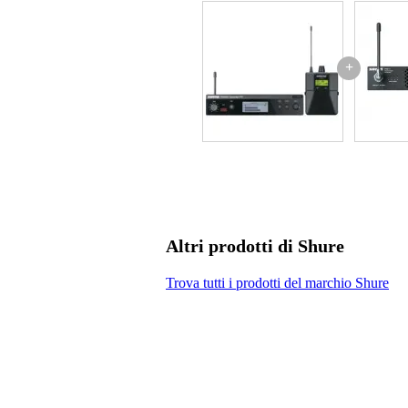
Peso e dimensioni imballaggio incluso
+
Peso
50
(imballaggio incluso)
Dimensioni
20,
(imballaggio incluso)
Specifiche
tipo di set: set ricevitore/trasme
banda di frequenza: 863-865 MH
comprende: ricevitore bodypack p
compatibilità: adatto all'uso con 
connettore di alimentazione: cav
Altri prodotti di Shure
numero di bodypack: 1
applicazione: palcoscenico ed eve
non sono inclusi auricolari
Trova tutti i prodotti del marchio Shure
alimentazione europea
frequenza: 863-865 MHz
peso del ricevitore: 0,2 kg
peso del trasmettitore: 0,5 kg
durata della batteria: fino a 6 ore 