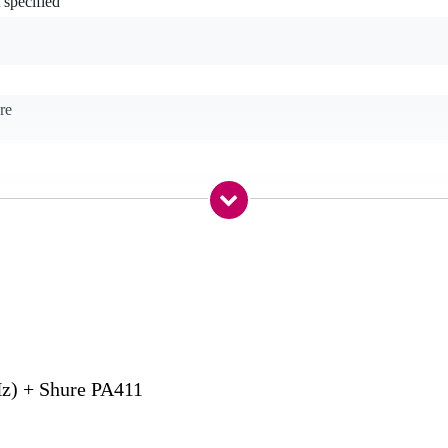
 specified
re
 - 39 Hz
 - 15,9 kHz
M (863 - 865 MHz)
ure T11 (863 - 865 MHz)
, no licence required
z) + Shure PA411
, no licence required
s, with UK wireless microphone licence