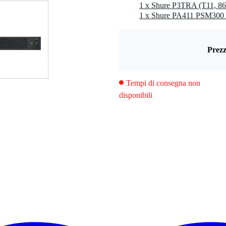
1 x Shure PA411 PSM300
0 gr
Prezz
0 x 15,0 x 5,0 cm
Tempi di consegna non
ttitore premium
disponibili
z (t11)
3ra e trasmettitore p3t
le cuffie ad isolamento acustico shure se
o di alimentazione eu incluso
nti, luoghi di culto, tournée/noleggio
se si utilizzano batterie alcaline, fino a 8 ore se si utilizzano batterie agli