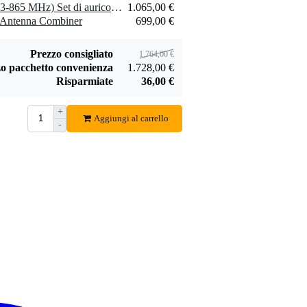
1 x Shure P3TRA (T11, 863-865 MHz) Set di auricolari PSM 300
1.065,00 €
 Antenna Combiner
699,00 €
Prezzo consigliato
1.764,00 €
o pacchetto convenienza
1.728,00 €
Risparmiate
36,00 €
+
Aggiungi al carrello
-
 ioni di litio (non incluse)