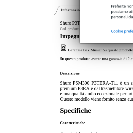
Preferite non
Informazioni sul prodotto
Recensioni
(0
possiamo util
personali da
Shure P3TRA (T11, 863-865 MHz) Set
Cod. prodotto:
9000-0149-2528
Cookie pref
Impegno di servizio
Garanzia Bax Music
: Su questo prodotto
Su questo prodotto avrete una garanzia di 2 a
Descrizione
Shure PSM300 P3TERA-T11 è un sistem
premium P3RA e dal trasmettitore wirele
e una qualità audio eccezionale per art
Questo modello viene fornito senza auri
Specifiche
Caratteristiche