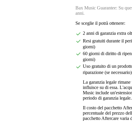
Bax Music Guarantee: Su quest
anni.
Se sceglie il potrà ottenere:
2 anni di garanzia extra ol
Resi gratuiti durante il pe
giorni)
60 giorni di diritto di ri
giorni)
Uso gratuito di un prodotto
riparazione (se necessario)
La garanzia legale rimane 
influisce su di essa. L'acq
Music include un'estension
periodo di garanzia legale.
Il costo del pacchetto Aft
percentuale del prezzo dell'
pacchetto Aftercare varia da