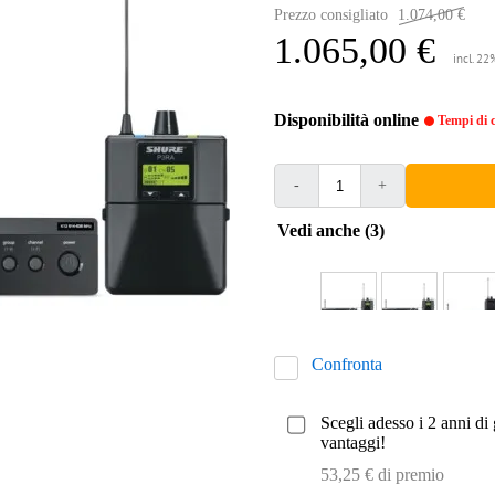
Prezzo consigliato
1.074,00 €
1.065,00 €
incl. 22
Disponibilità online
Tempi di c
-
+
Vedi anche (3)
Confronta
Scegli adesso i 2 anni di 
vantaggi!
53,25 € di premio