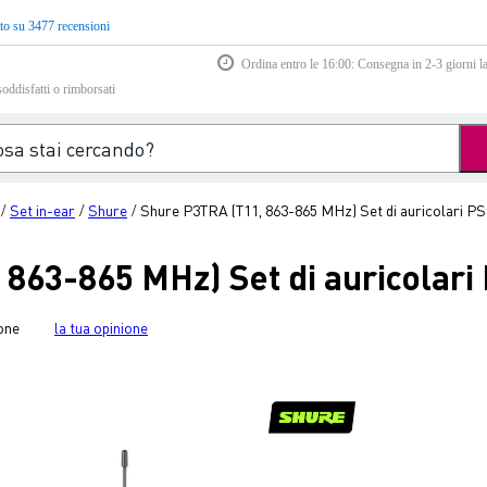
to su 3477 recensioni
Ordina entro le 16:00: Consegna in 2-3 giorni la
soddisfatti o rimborsati
Set in-ear
Shure
Shure P3TRA (T11, 863-865 MHz) Set di auricolari P
/
/
/
 863-865 MHz) Set di auricolari
one
la tua opinione