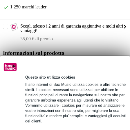
1.250 marchi leader
Scegli adesso i 2 anni di garanzia aggiuntiva e molti altri
vantaggi!
35,00 € di premio
Informazioni sul prodotto
sistema PA compatto con funzionalità Bluetooth
composto da due altoparlanti con componenti integrati e vani
portaoggetti
Questo sito utilizza cookies
sistema di altoparlanti leggero
Il sito internet di Bax Music utilizza cookies e altre tecniche
simili. I cookies necessari sono utilizzati per abilitare le
Specifiche complete
funzioni principali durante la navigazione sul nostro sito per
garantire un'ottima esperienza agli utenti che lo visitano.
Vorremmo utilizzare i cookies per misurare ed analizzare le
Vedi anche (1)
vostre interazioni con il nostro sito, per migliorare la sua
funzionalita' e rendere piu' semplici e vantaggiosi gli acquisti
dei clienti.