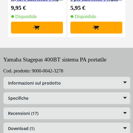
nale, 10 m
le XLR 1,5 m
9,95 €
5,95 €
8
Disponibile
Disponibile
+
+
Yamaha Stagepas 400BT sistema PA portatile
Cod. prodotto:
9000-0042-3278
Informazioni sul prodotto
Specifiche
Recensioni (17)
Download (1)