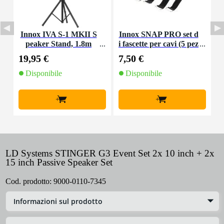
Innox IVA S-1 MKII S
Innox SNAP PRO set d
peaker Stand, 1.8m
i fascette per cavi (5 pez
zi)
19,95 €
7,50 €
2
Disponibile
Disponibile
+
+
LD Systems STINGER G3 Event Set 2x 10 inch + 2x
15 inch Passive Speaker Set
Cod. prodotto:
9000-0110-7345
Informazioni sul prodotto