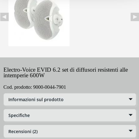
Electro-Voice EVID 6.2 set di diffusori resistenti alle
intemperie 600W
Cod. prodotto:
9000-0044-7901
Informazioni sul prodotto
Specifiche
Recensioni (2)