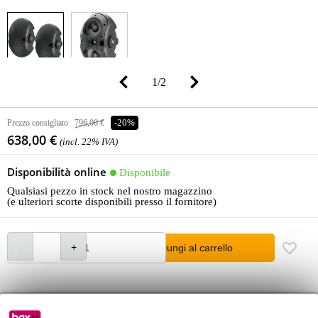
1
/
2
Prezzo consigliato
796,00 €
-20%
638,00 €
(incl. 22% IVA)
Disponibilità online
Disponibile
Qualsiasi pezzo in stock nel nostro magazzino
(e ulteriori scorte disponibili presso il fornitore)
Aggiungi al carrello
Ordina prima delle 23:00 = ricevi martedì