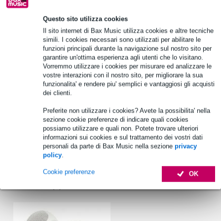
Oltre 48.000 articoli disponibili
Questo sito utilizza cookies
1.250 marchi leader
Il sito internet di Bax Music utilizza cookies e altre tecniche
simili. I cookies necessari sono utilizzati per abilitare le
funzioni principali durante la navigazione sul nostro sito per
Scegli adesso i 2 anni di garanzia aggiuntiva e molti altri
garantire un'ottima esperienza agli utenti che lo visitano.
vantaggi!
Vorremmo utilizzare i cookies per misurare ed analizzare le
31,90 € di premio
vostre interazioni con il nostro sito, per migliorare la sua
funzionalita' e rendere piu' semplici e vantaggiosi gli acquisti
dei clienti.
Informazioni sul prodotto
Preferite non utilizzare i cookies? Avete la possibilita' nella
Electro-Voice EVID 6.2
sezione cookie preferenze di indicare quali cookies
set di diffusori resistenti alle intemperie
possiamo utilizzare e quali non. Potete trovare ulteriori
informazioni sui cookies e sul trattamento dei vostri dati
risposta in frequenza: 62 Hz - 20 kHz
personali da parte di Bax Music nella sezione
privacy
policy
.
Specifiche complete
Cookie preferenze
OK
Vedi anche (1)