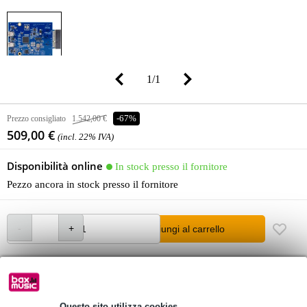
1
/
1
Prezzo consigliato
1.542,00 €
-67%
509,00 €
(incl. 22% IVA)
Disponibilità online
In stock presso il fornitore
Pezzo ancora in stock presso il fornitore
Aggiungi al carrello
Ordine prima di 16:00 = in circa 10 giorni lavorativi a domicilio
Oltre 48.000 articoli disponibili
Questo sito utilizza cookies