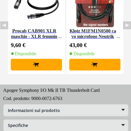
Procab CAB901 XLR
Klotz M1FM1N0500 ca
P
maschio - XLR femmin
vo microfono Neutrik
a 3,00 m
XLR 3p - XLR 3p 5 m
9,60 €
43,00 €
1
Disponibile
Disponibile
+
+
Apogee Symphony I/O Mk II TB Thunderbolt Card
Cod. prodotto:
9000-0072-6763
Informazioni sul prodotto
Specifiche