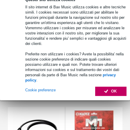
1.250 marchi leader
Il sito internet di Bax Music utilizza cookies e altre tecniche
simili. I cookies necessari sono utilizzati per abilitare le
funzioni principali durante la navigazione sul nostro sito per
garantire un'ottima esperienza agli utenti che lo visitano.
Scegli adesso i 2 anni di garanzia aggiuntiva e molti altri
Vorremmo utilizzare i cookies per misurare ed analizzare le
vantaggi!
vostre interazioni con il nostro sito, per migliorare la sua
funzionalita' e rendere piu' semplici e vantaggiosi gli acquisti
25,45 € di premio
dei clienti.
Informazioni sul prodotto
Preferite non utilizzare i cookies? Avete la possibilita' nella
sezione cookie preferenze di indicare quali cookies
Scheda plug-in Thunderbolt
possiamo utilizzare e quali non. Potete trovare ulteriori
informazioni sui cookies e sul trattamento dei vostri dati
per i computer Mac dotati di connessione Thunderbolt
personali da parte di Bax Music nella sezione
privacy
Specifiche complete
policy
.
Cookie preferenze
OK
Accessori (7)