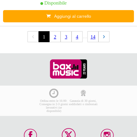
Disponibile
Aggiungi al carrello
…
1
2
3
4
14
Ordina entro le 16:00:
Garanzia di 30 giorni,
Consegna in 2-3 giorni
soddisfatti o rimborsati
lavorativi (se
disponibile)