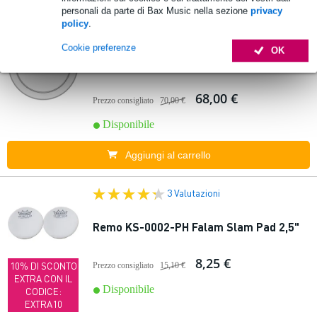
personali da parte di Bax Music nella sezione
privacy
policy
.
In
Remo P3-1120-C2 Powerstroke 3 pelle
evidenza
Cookie preferenze
OK
sabbiata per grancassa 20"
68,00 €
Prezzo consigliato
70,00 €
Disponibile
Aggiungi al carrello
3 Valutazioni
Remo KS-0002-PH Falam Slam Pad 2,5"
8,25 €
10% DI SCONTO
Prezzo consigliato
15,10 €
EXTRA CON IL
Disponibile
CODICE:
EXTRA10