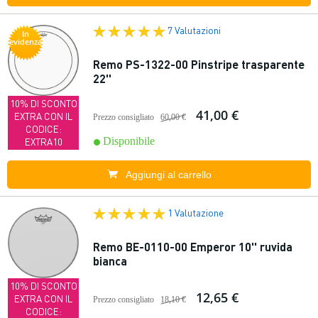
7 Valutazioni
In
evidenza
Remo PS-1322-00 Pinstripe trasparente
22''
10% DI SCONTO
41,00 €
EXTRA CON IL
Prezzo consigliato
60,00 €
CODICE:
Disponibile
EXTRA10
Aggiungi al carrello
1 Valutazione
Remo BE-0110-00 Emperor 10'' ruvida
bianca
10% DI SCONTO
12,65 €
EXTRA CON IL
Prezzo consigliato
18,10 €
CODICE: