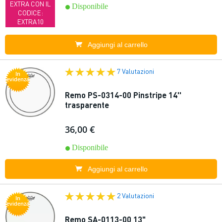
EXTRA CON IL
Disponibile
CODICE:
EXTRA10
Aggiungi al carrello
7 Valutazioni
In
evidenza
Remo PS-0314-00 Pinstripe 14''
trasparente
36,00 €
Disponibile
Aggiungi al carrello
2 Valutazioni
In
evidenza
Remo SA-0113-00 13"