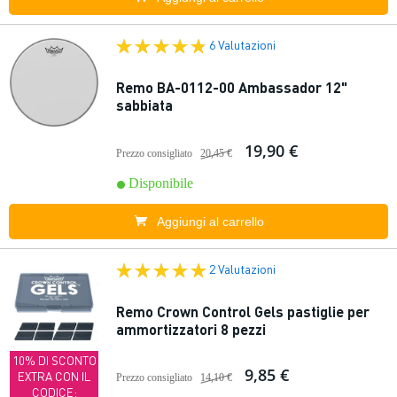
6 Valutazioni
Remo BA-0112-00 Ambassador 12"
sabbiata
19,90 €
Prezzo consigliato
20,45 €
Disponibile
Aggiungi al carrello
2 Valutazioni
Remo Crown Control Gels pastiglie per
ammortizzatori 8 pezzi
10% DI SCONTO
9,85 €
EXTRA CON IL
Prezzo consigliato
14,10 €
CODICE: