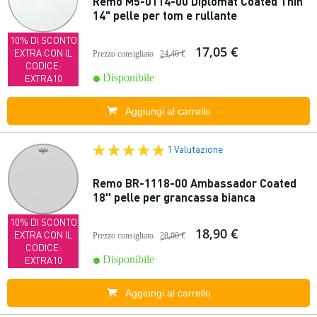
Remo M5-0114-00 Diplomat Coated Thin
14" pelle per tom e rullante
10% DI SCONTO
17,05 €
EXTRA CON IL
Prezzo consigliato
24,40 €
CODICE:
Disponibile
EXTRA10
Aggiungi al carrello
1 Valutazione
Remo BR-1118-00 Ambassador Coated
18'' pelle per grancassa bianca
10% DI SCONTO
18,90 €
EXTRA CON IL
Prezzo consigliato
28,00 €
CODICE:
Disponibile
EXTRA10
Aggiungi al carrello