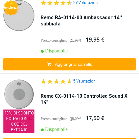
29 Valutazioni
In
evidenza
Remo BA-0114-00 Ambassador 14''
sabbiata
19,95 €
Prezzo consigliato
21,90 €
Disponibile
Aggiungi al carrello
5 Valutazioni
Remo CX-0114-10 Controlled Sound X
14"
10% DI SCONTO
17,50 €
EXTRA CON IL
Prezzo consigliato
38,00 €
CODICE:
Disponibile
EXTRA10