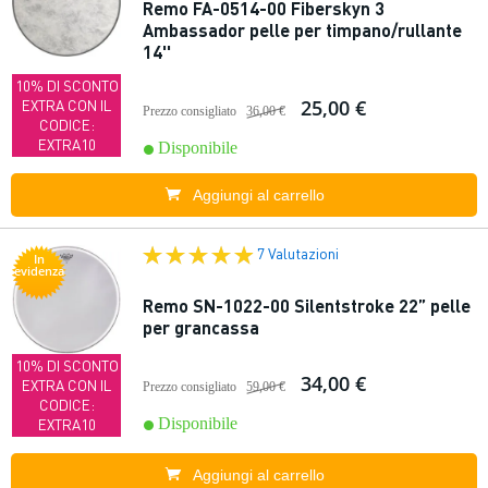
Remo FA-0514-00 Fiberskyn 3
Ambassador pelle per timpano/rullante
14''
10% DI SCONTO
25,00 €
EXTRA CON IL
Prezzo consigliato
36,00 €
CODICE:
EXTRA10
Disponibile
Aggiungi al carrello
7 Valutazioni
In
evidenza
Remo SN-1022-00 Silentstroke 22” pelle
per grancassa
10% DI SCONTO
34,00 €
EXTRA CON IL
Prezzo consigliato
59,00 €
CODICE:
Disponibile
EXTRA10
Aggiungi al carrello