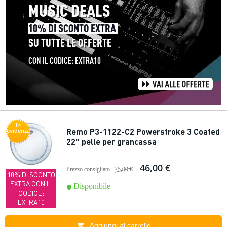
In
Remo P3-1122-C2 Powerstroke 3 Coated
evidenza
22'' pelle per grancassa
46,00 €
Prezzo consigliato
75,00 €
10% DI SCONTO
EXTRA CON IL
Disponibile
CODICE:
EXTRA10
Aggiungi al carrello