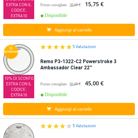
15,75 €
EXTRA CON IL
Prezzo consigliato
30,00 €
CODICE:
Disponibile
EXTRA10
Aggiungi al carrello
5 Valutazioni
In
evidenza
Remo P3-1322-C2 Powerstroke 3
Ambassador Clear 22''
10% DI SCONTO
45,00 €
EXTRA CON IL
Prezzo consigliato
66,00 €
CODICE:
Disponibile
EXTRA10
Aggiungi al carrello
5 Valutazioni