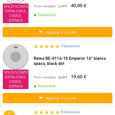
40,00 €
10% DI SCONTO
Prezzo consigliato
57,00 €
EXTRA CON IL
Disponibile
CODICE:
EXTRA10
Aggiungi al carrello
3 Valutazioni
Remo BE-0114-10 Emperor 14" bianco
opaco, black dot
10% DI SCONTO
19,60 €
EXTRA CON IL
Prezzo consigliato
36,00 €
CODICE:
Disponibile
EXTRA10
Aggiungi al carrello
8 Valutazioni
In