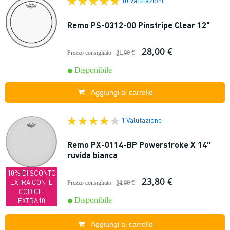
10 Valutazioni
Remo PS-0312-00 Pinstripe Clear 12"
28,00 €
Prezzo consigliato
31,00 €
Disponibile
Aggiungi al carrello
1 Valutazione
Remo PX-0114-BP Powerstroke X 14''
ruvida bianca
10% DI SCONTO
23,80 €
EXTRA CON IL
Prezzo consigliato
34,00 €
CODICE:
Disponibile
EXTRA10
Aggiungi al carrello