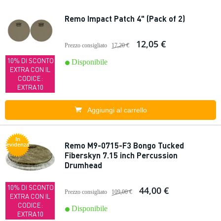
Remo Impact Patch 4" (Pack of 2)
12,05 €
Prezzo consigliato
17,20 €
10% DI SCONTO
Disponibile
EXTRA CON IL
CODICE:
EXTRA10
Aggiungi al carrello
In
Remo M9-0715-F3 Bongo Tucked
evidenza
Fiberskyn 7.15 inch Percussion
Drumhead
10% DI SCONTO
44,00 €
Prezzo consigliato
109,00 €
EXTRA CON IL
CODICE:
Disponibile
EXTRA10