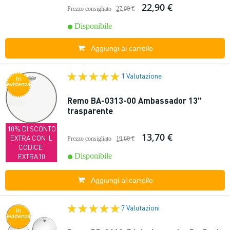
22,90 €
Prezzo consigliato
27,00 €
Disponibile
Aggiungi al carrello
1 Valutazione
In
evidenza
Remo BA-0313-00 Ambassador 13''
trasparente
10% DI SCONTO
13,70 €
EXTRA CON IL
Prezzo consigliato
19,60 €
CODICE:
Disponibile
EXTRA10
Aggiungi al carrello
7 Valutazioni
In
evidenza