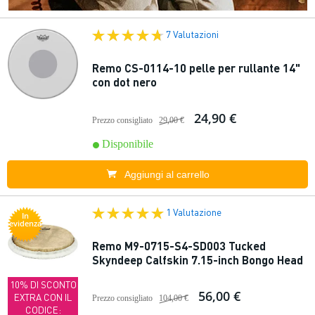
7 Valutazioni
Remo CS-0114-10 pelle per rullante 14"
con dot nero
24,90 €
Prezzo consigliato
29,00 €
Disponibile
Aggiungi al carrello
1 Valutazione
In
evidenza
Remo M9-0715-S4-SD003 Tucked
Skyndeep Calfskin 7.15-inch Bongo Head
10% DI SCONTO
56,00 €
EXTRA CON IL
Prezzo consigliato
104,00 €
CODICE: