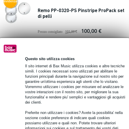
evidenza
Remo PP-0320-PS Pinstripe ProPack set
di pelli
100,00 €
Prezzo consigliato
101,00 €
Disponibile
Aggiungi al carrello
Questo sito utilizza cookies
Il sito internet di Bax Music utilizza cookies e altre tecniche
5 Valutazioni
simili. I cookies necessari sono utilizzati per abilitare le
funzioni principali durante la navigazione sul nostro sito per
garantire un'ottima esperienza agli utenti che lo visitano.
Remo SN-0013-00 Silentstroke 13'' pelle
Vorremmo utilizzare i cookies per misurare ed analizzare le
vostre interazioni con il nostro sito, per migliorare la sua
17,05 €
funzionalita' e rendere piu' semplici e vantaggiosi gli acquisti
10% DI SCONTO
Prezzo consigliato
24,40 €
dei clienti.
EXTRA CON IL
Disponibile
CODICE:
Preferite non utilizzare i cookies? Avete la possibilita' nella
EXTRA10
sezione cookie preferenze di indicare quali cookies
possiamo utilizzare e quali non. Potete trovare ulteriori
Aggiungi al carrello
informazioni sui cookies e sul trattamento dei vostri dati