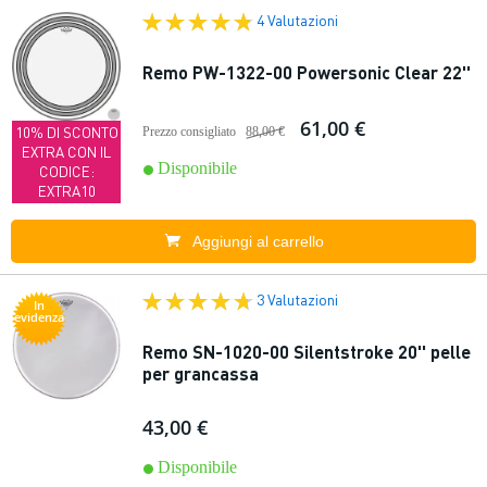
4 Valutazioni
Remo PW-1322-00 Powersonic Clear 22''
61,00 €
10% DI SCONTO
Prezzo consigliato
88,00 €
EXTRA CON IL
Disponibile
CODICE:
EXTRA10
Aggiungi al carrello
3 Valutazioni
In
evidenza
Remo SN-1020-00 Silentstroke 20'' pelle
per grancassa
43,00 €
Disponibile