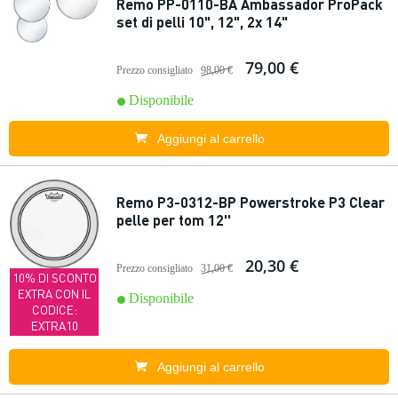
Remo PP-0110-BA Ambassador ProPack
set di pelli 10", 12", 2x 14"
79,00 €
Prezzo consigliato
98,00 €
Disponibile
Aggiungi al carrello
Remo P3-0312-BP Powerstroke P3 Clear
pelle per tom 12''
20,30 €
Prezzo consigliato
31,00 €
10% DI SCONTO
EXTRA CON IL
Disponibile
CODICE:
EXTRA10
Aggiungi al carrello