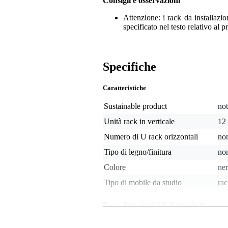
Consigli e osservazioni
Attenzione: i rack da installazi
specificato nel testo relativo al p
Specifiche
Caratteristiche
Sustainable product
not
Unità rack in verticale
12
Numero di U rack orizzontali
non
Tipo di legno/finitura
non
Colore
ne
Tipo di mobile da studio
ra
Peso e dimensioni imballaggio incluso
Peso
19
(imballaggio incluso)