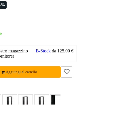
4%
le
nostro magazzino
B-Stock
da 125,00 €
ornitore)
Aggiungi al carrello