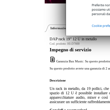
Preferite non
possiamo util
personali da
Cookie pref
Informazioni sul prodotto
Recensioni
(1
DAP rack 19” 12 U in metallo
Cod. prodotto:
HI-D7600
Impegno di servizio
Garanzia Bax Music
: Su questo prodotto
Su questo prodotto avrete una garanzia di 2 a
Descrizione
Un rack in metallo, da 19 pollici, che
spazio di 12 U è possibile installare o
apparecchiature audio, mixer e così 
assicurare un sufficiente raffreddament