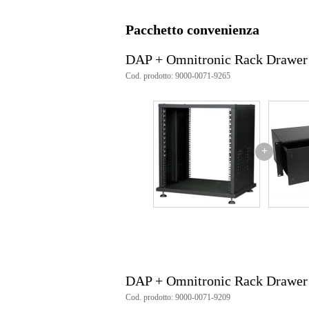
Dimensioni
60,
(imballaggio incluso)
Pacchetto convenienza
Specifiche
DAP + Omnitronic Rack Drawer
rack professionale 19" 12 U
Cod. prodotto: 9000-0071-9265
fatto in metallo opaco da 1,2 m
robuste corsie frontali e posterior
griglia di ventilazione su entrambi
4 solidi piedini in gomma
rack smontabile
dimensioni: 560 x 460 x 645 m
+
peso: 18,0 kg
Include viti e staffe per 6 disposi
DAP + Omnitronic Rack Drawer
Cod. prodotto: 9000-0071-9209