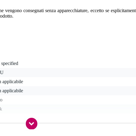
one vengono consegnati senza apparecchiature, eccetto se esplicitament
rodotto.
 specified
 U
 applicabile
 applicabile
ro
ck
,2 kg