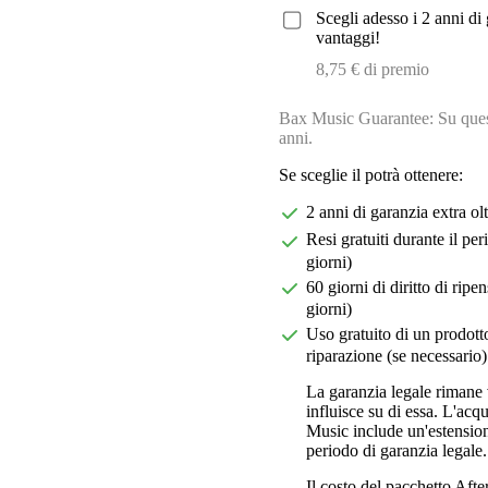
Scegli adesso i 2 anni di 
vantaggi!
8,75 € di premio
Bax Music Guarantee: Su quest
anni.
Se sceglie il potrà ottenere:
2 anni di garanzia extra ol
Resi gratuiti durante il pe
giorni)
60 giorni di diritto di ri
giorni)
Uso gratuito di un prodotto
riparazione (se necessario)
La garanzia legale rimane 
influisce su di essa. L'acq
Music include un'estension
periodo di garanzia legale.
Il costo del pacchetto Aft