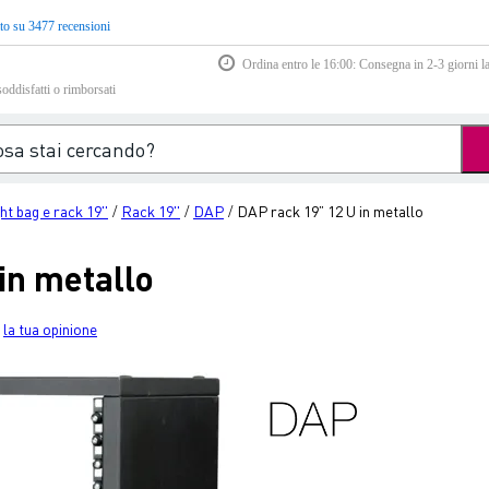
to su 3477 recensioni
Ordina entro le 16:00: Consegna in 2-3 giorni la
soddisfatti o rimborsati
ght bag e rack 19''
Rack 19''
DAP
DAP rack 19” 12 U in metallo
/
/
/
in metallo
la tua opinione