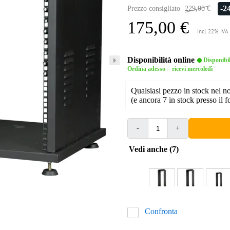
-2
Prezzo consigliato
229,00 €
175,00 €
incl. 22% IVA
Disponibilità online
Disponibi
Ordina adesso = ricevi mercoledì
Qualsiasi pezzo in stock nel 
(e ancora 7 in stock presso il f
-
+
Vedi anche (7)
Confronta