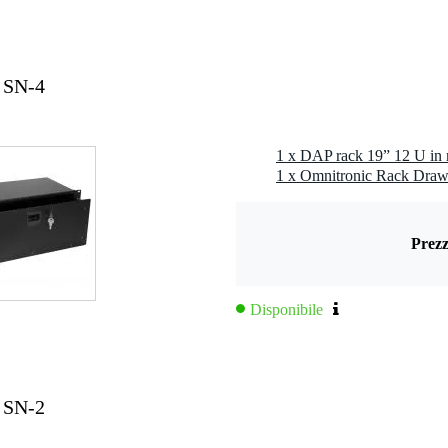
0 x 50,0 x 20,0 cm
 SN-4
m
i
 i lati
1 x DAP rack 19” 12 U in 
1 x Omnitronic Rack Draw
m
tivi
Prezz
Disponibile
 SN-2