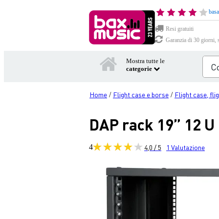
basa
Resi gratuiti
Garanzia di 30 giorni, 
Mostra tutte le
categorie
Home
Flight case e borse
Flight case, fli
/
/
DAP rack 19” 12 U 
4
4,0 / 5
1
Valutazione