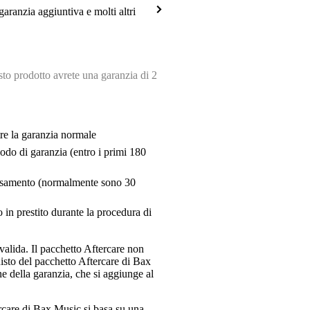
garanzia aggiuntiva e molti altri
o prodotto avrete una garanzia di 2
tre la garanzia normale
riodo di garanzia (entro i primi 180
pensamento (normalmente sono 30
 in prestito durante la procedura di
valida. Il pacchetto Aftercare non
uisto del pacchetto Aftercare di Bax
e della garanzia, che si aggiunge al
ercare di Bax Music si basa su una