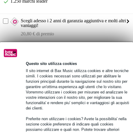
1.250 marchi leader
Scegli adesso i 2 anni di garanzia aggiuntiva e molti altri
vantaggi!
20,80 € di premio
Informazioni sul prodotto
Caymon HPR506/B
Questo sito utilizza cookies
armadio rack/server da 19"
Il sito internet di Bax Music utilizza cookies e altre tecniche
indipendente o a parete
simili. I cookies necessari sono utilizzati per abilitare le
funzioni principali durante la navigazione sul nostro sito per
Specifiche complete
garantire un'ottima esperienza agli utenti che lo visitano.
Vorremmo utilizzare i cookies per misurare ed analizzare le
vostre interazioni con il nostro sito, per migliorare la sua
Vedi anche (2)
funzionalita' e rendere piu' semplici e vantaggiosi gli acquisti
dei clienti.
Preferite non utilizzare i cookies? Avete la possibilita' nella
sezione cookie preferenze di indicare quali cookies
possiamo utilizzare e quali non. Potete trovare ulteriori