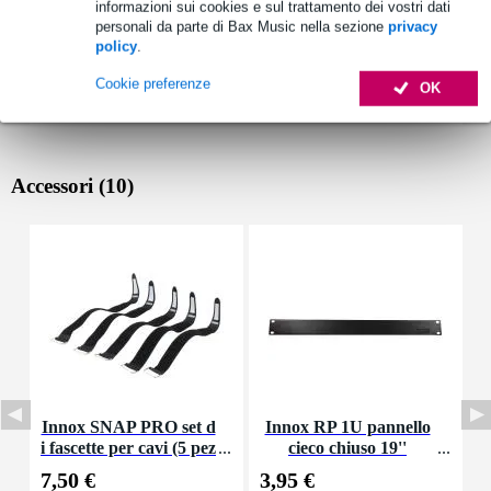
informazioni sui cookies e sul trattamento dei vostri dati
personali da parte di Bax Music nella sezione
privacy
policy
.
Cookie preferenze
OK
Accessori (10)
Innox SNAP PRO set d
Innox RP 1U pannello
i fascette per cavi (5 pez
cieco chiuso 19''
K
zi)
7,50 €
3,95 €
9