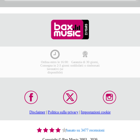
Ordina entro le 16:00:
Garanzia di 30 giorni,
Consegna in 2-3 giorni
soddisfatti o rimborsati
lavorativi (se
disponibile)
Disclaimer
|
Politica sulla privacy
|
Impostazioni cookie
basato su 3477 recensioni
Copyright © Bax Music 2003 - 2026