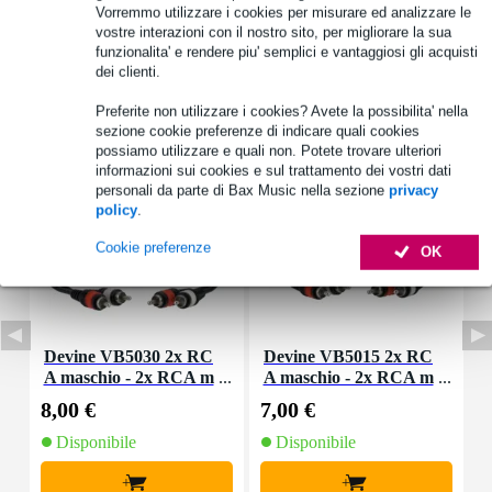
Vorremmo utilizzare i cookies per misurare ed analizzare le
vostre interazioni con il nostro sito, per migliorare la sua
funzionalita' e rendere piu' semplici e vantaggiosi gli acquisti
dei clienti.
Accessori (6)
Preferite non utilizzare i cookies? Avete la possibilita' nella
sezione cookie preferenze di indicare quali cookies
possiamo utilizzare e quali non. Potete trovare ulteriori
informazioni sui cookies e sul trattamento dei vostri dati
personali da parte di Bax Music nella sezione
privacy
policy
.
Cookie preferenze
OK
Devine VB5030 2x RC
Devine VB5015 2x RC
A maschio - 2x RCA m
A maschio - 2x RCA m
A
aschio 3,00 m
aschio 1,50 m
8,00 €
7,00 €
5
Disponibile
Disponibile
+
+