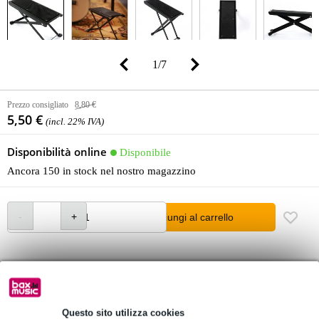
1
/
7
Prezzo consigliato
8,80 €
5,50 €
(incl. 22% IVA)
Disponibilità online
Disponibile
Ancora 150 in stock nel nostro magazzino
Aggiungi al carrello
Ordina adesso = ricevi mercoledì
Oltre 48.000 articoli disponibili
Questo sito utilizza cookies
1.250 marchi leader