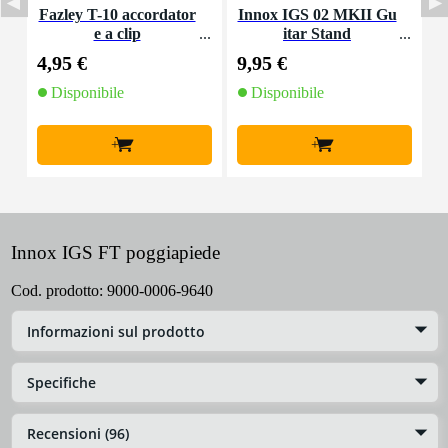
Fazley T-10 accordator
Innox IGS 02 MKII Gu
F
e a clip
itar Stand
4,95 €
9,95 €
2
Disponibile
Disponibile
+
+
Innox IGS FT poggiapiede
Cod. prodotto:
9000-0006-9640
Informazioni sul prodotto
Specifiche
Recensioni (96)