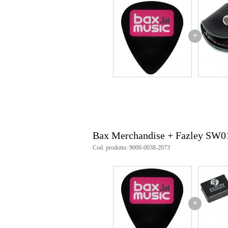
Dimensioni
9,5
(imballaggio incluso)
Specifiche
+
plettro Bax custom made
gadget simpatico per il chitarrista
stampa del logo Bax su entrambi i
dalla serie Dunlop Delrin 500
extra duro
cambia forma in base al tocco e a
colore: magenta
spessore: 1,14 mm
Bax Merchandise + Fazley SW0
Cod. prodotto: 9000-0038-2073
+