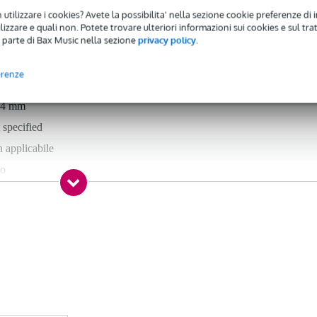
 utilizzare i cookies? Avete la possibilita' nella sezione cookie preferenze di 
izzare e quali non. Potete trovare ulteriori informazioni sui cookies e sul tra
 parte di Bax Music nella sezione
privacy policy
.
ick
x Music
erenze
avy
14 mm
 specified
 applicabile
ro
rin (tortex)
ical instruments and accessories
 specified
ndard
r