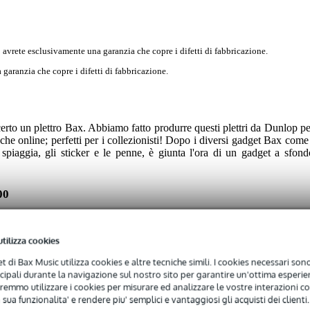
 avrete esclusivamente una garanzia che copre i difetti di fabbricazione.
garanzia che copre i difetti di fabbricazione.
erto un plettro Bax. Abbiamo fatto produrre questi plettri da Dunlop pe
anche online; perfetti per i collezionisti! Dopo i diversi gadget Bax come 
a spiaggia, gli sticker e le penne, è giunta l'ora di un gadget a sfond
00
unlop Delrin 500 per il materiale duro e l'ottimo attacco garantito durant
 da adattarsi al vostro modo di suonare. Con uno spessore di 1,14 mm, i
utilizza cookies
a tenere in mano.
net di Bax Music utilizza cookies e altre tecniche simili. I cookies necessari sono 
ncipali durante la navigazione sul nostro sito per garantire un'ottima esperien
remmo utilizzare i cookies per misurare ed analizzare le vostre interazioni con
 sua funzionalita' e rendere piu' semplici e vantaggiosi gli acquisti dei clienti.