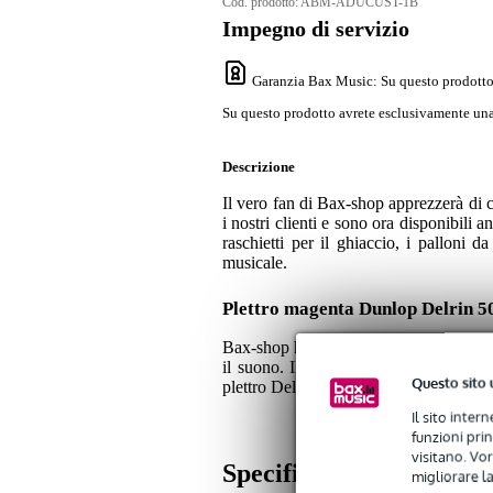
Cod. prodotto:
ABM-ADUCUST-1B
Impegno di servizio
Garanzia Bax Music
: Su questo prodotto
Su questo prodotto avrete esclusivamente una 
Descrizione
Il vero fan di Bax-shop apprezzerà di c
i nostri clienti e sono ora disponibili 
raschietti per il ghiaccio, i palloni d
musicale.
Plettro magenta Dunlop Delrin 5
Bax-shop ha scelto la serie di plettri D
il suono. Il materiale è tuttavia tale
Questo sito 
plettro Delrin 500 è anche piacevole d
Il sito inter
funzioni pri
visitano. Vor
Specifiche
migliorare la