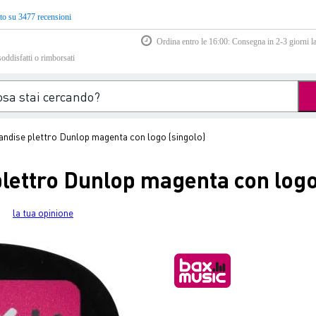
to su 3477 recensioni
Ordina entro le 16:00: Consegna in 2-3 giorni la
soddisfatti o rimborsati
ndise plettro Dunlop magenta con logo (singolo)
lettro Dunlop magenta con logo
la tua opinione