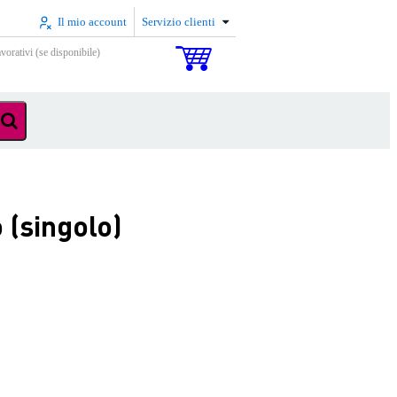
Il mio account
Servizio clienti
vorativi (se disponibile)
 (singolo)