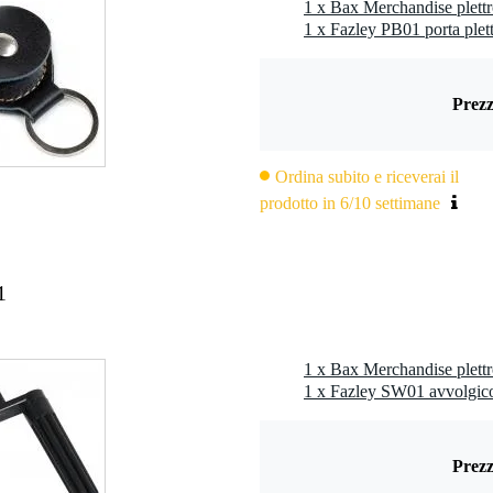
 x 6,0 x 1,0 cm
1 x Fazley PB01 porta plett
Prezz
 appassionato e il collezionista di plettri
 lati
Ordina subito e riceverai il
prodotto in 6/10 settimane
lla presa
1
1 x Fazley SW01 avvolgic
Prezz