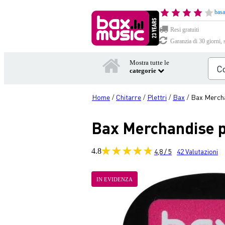
basa
Resi gratuiti
Garanzia di 30 giorni, 
Mostra tutte le
categorie
Home
Chitarre
Plettri
Bax
Bax Mercha
/
/
/
/
Bax Merchandise p
4.8
4,8 / 5
42
Valutazioni
IN EVIDENZA