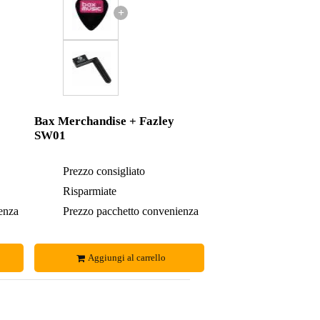
+
Bax Merchandise + Fazley
SW01
5,47 €
Prezzo consigliato
4,47 €
0,49 €
Risparmiate
0,35 €
enza
4,98 €
Prezzo pacchetto convenienza
4,12 €
Aggiungi al carrello