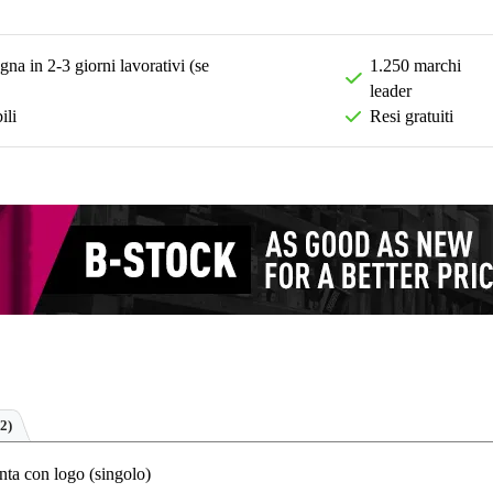
na in 2-3 giorni lavorativi (se
1.250 marchi
leader
ili
Resi gratuiti
2)
ta con logo (singolo)