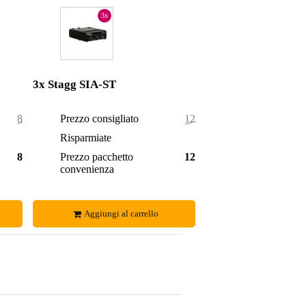
3x
3x Stagg SIA-ST
84,00 €
Prezzo consigliato
126,00 €
3,00 €
Risparmiate
5,00 €
81,00 €
Prezzo pacchetto
121,00 €
convenienza
Aggiungi al carrello