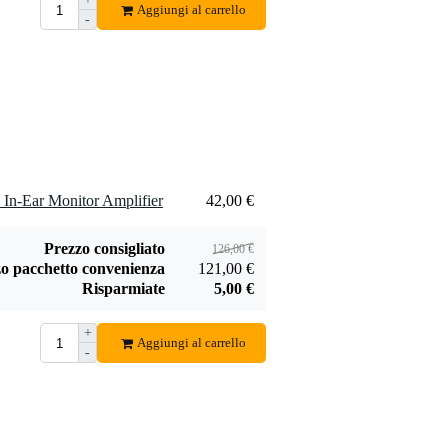
Aggiungi al carrello
-
Innox IVA 12
Shure EA306 /
stativo microfonico
EATFL1-6 set di
19,00 €
17,50 €
nero
inserti (3 paia)
Aggiungi
Aggiungi
 In-Ear Monitor Amplifier
42,00 €
Prezzo consigliato
126,00 €
o pacchetto convenienza
121,00 €
Risparmiate
5,00 €
+
Aggiungi al carrello
-