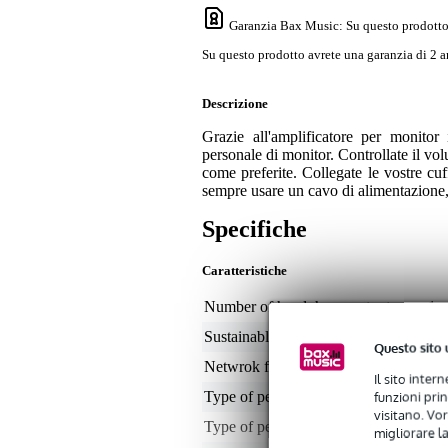
Garanzia Bax Music
: Su questo prodotto
Su questo prodotto avrete una garanzia di 2 a
Descrizione
Grazie all'amplificatore per monitor
personale di monitor. Controllate il vol
come preferite. Collegate le vostre cuf
sempre usare un cavo di alimentazione,
Specifiche
Caratteristiche
Number of headphone outputs
1
Sustainable product
not
Questo sito 
Netwrok function
no
Il sito inter
funzioni pri
Type of personal mixer inputs
du
visitano. Vor
Type of personal mixer outputs
ste
migliorare la