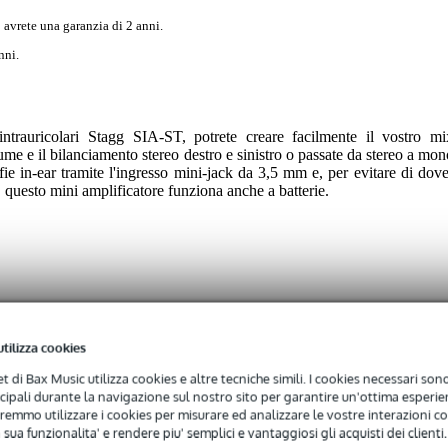
 avrete una garanzia di 2 anni.
nni.
 intrauricolari Stagg SIA-ST, potrete creare facilmente il vostro mi
ume e il bilanciamento stereo destro e sinistro o passate da stereo a mon
fie in-ear tramite l'ingresso mini-jack da 3,5 mm e, per evitare di dove
 questo mini amplificatore funziona anche a batterie.
 specified
utilizza cookies
net di Bax Music utilizza cookies e altre tecniche simili. I cookies necessari sono 
ncipali durante la navigazione sul nostro sito per garantire un'ottima esperien
al mono line (XLR)
remmo utilizzare i cookies per misurare ed analizzare le vostre interazioni con
reo headphone/line
 sua funzionalita' e rendere piu' semplici e vantaggiosi gli acquisti dei clienti.