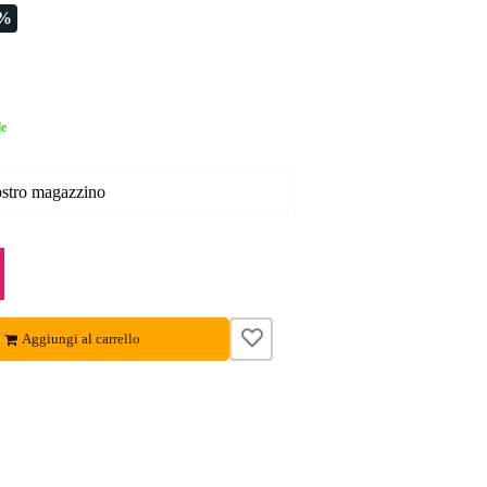
6%
le
nostro magazzino
Aggiungi al carrello