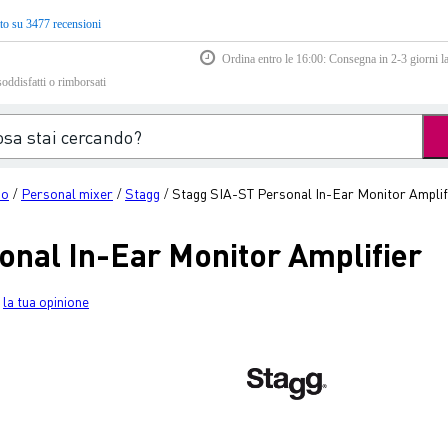
to su 3477 recensioni
Ordina entro le 16:00: Consegna in 2-3 giorni la
soddisfatti o rimborsati
io
Personal mixer
Stagg
Stagg SIA-ST Personal In-Ear Monitor Amplif
/
/
/
onal In-Ear Monitor Amplifier
la tua opinione