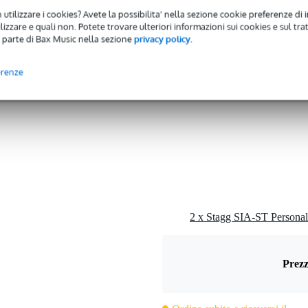
 utilizzare i cookies? Avete la possibilita' nella sezione cookie preferenze di 
izzare e quali non. Potete trovare ulteriori informazioni sui cookies e sul tra
 parte di Bax Music nella sezione
privacy policy
.
5 gr
erenze
0 x 16,0 x 8,0 cm
2 x Stagg SIA-ST Personal
Prezz