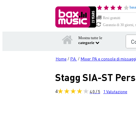
basa
Resi gratuiti
Garanzia di 30 giorni, 
Mostra tutte le
categorie
Home
P.A.
Mixer PA e console di missagg
/
/
Stagg SIA-ST Pers
4
4,0 / 5
1
Valutazione