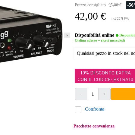
-5
Prezzo consigliato
95,00 €
42,00 €
incl. 22% IVA
Disponibilità online
Disponibi
Ordina adesso = ricevi mercoledì
Qualsiasi pezzo in stock nel 
10% DI SCONTO EXTRA
CON IL CODICE: EXTRA10
-
+
Confronta
Pacchetto convenienza