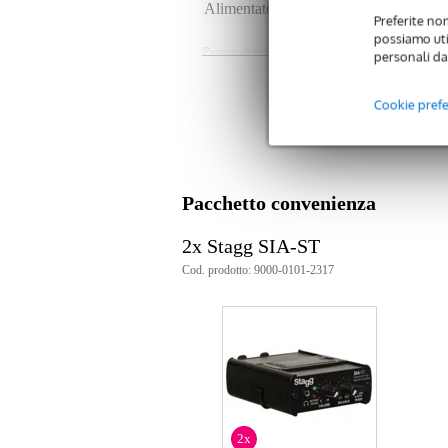
Alimentato a batterie
sì
Preferite non
possiamo util
Peso e dimensioni imballaggio incluso
personali da
Peso
43
(imballaggio incluso)
Cookie pref
Dimensioni
23,
(imballaggio incluso)
Pacchetto convenienza
2x Stagg SIA-ST
Cod. prodotto: 9000-0101-2317
2x